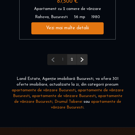
87,500 €
Apartament cu 2 camere de vânzare
Rahova, Bucuresti
56 mp
1980
Vezi mai multe detalii
Pagina anterioară
Pagina următoare
1
2
Land Estate, Agenție imobiliară Bucuresti, va ofera 301
oferte imobiliare, actualizate la zi, din categorii precum
apartamente de vânzare Bucuresti
,
apartamente de vânzare
Bucuresti
,
apartamente de vânzare Bucuresti
,
apartamente
de vânzare Bucuresti, Drumul Taberei
sau
apartamente de
vânzare Bucuresti
.