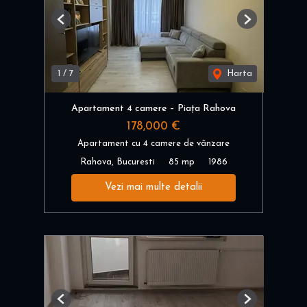
Previous
Next
1
/
7
Harta
Apartament 4 camere – Piața Rahova
178,000 €
Apartament cu 4 camere de vânzare
Rahova, Bucuresti
85 mp
1986
Vezi mai multe detalii
Previous
Next