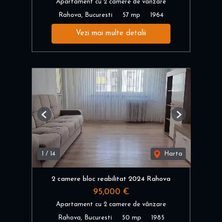
Apartament cu 2 camere de vânzare
Rahova, Bucuresti
57 mp
1964
Vezi mai multe detalii
Previous
Next
1
/
14
Harta
2 camere bloc reabilitat 2024 Rahova
95,000 €
Apartament cu 2 camere de vânzare
Rahova, Bucuresti
50 mp
1985