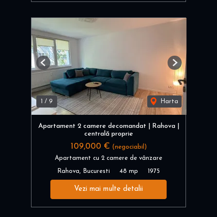
Previous
Next
1
/
9
Harta
Apartament 2 camere decomandat | Rahova |
centrală proprie
109,000 €
(negociabil)
Apartament cu 2 camere de vânzare
Rahova, Bucuresti
48 mp
1975
Vezi mai multe detalii