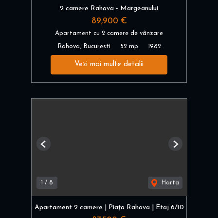
2 camere Rahova - Margeanului
89,900 €
Apartament cu 2 camere de vânzare
Rahova, Bucuresti
52 mp
1982
Vezi mai multe detalii
Previous
Next
1
/
8
Harta
Apartament 2 camere | Piața Rahova | Etaj 6/10