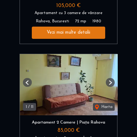
105,000 €
Apartament cu 3 camere de vânzare
Rahova, Bucuresti
72 mp
1980
Vezi mai multe detalii
Previous
Next
1
/
11
Harta
Apartament 2 Camere | Piața Rahova
85,000 €