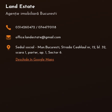
Land Estate
Agenție imobiliară Bucuresti
0314260472
/
0744770118
office.landestate@gmail.com
Sediul social - Mun.Bucuresti, Strada Ceahlaul nr, 12, bl. 32,
scara 1, parter, ap. 1, Sector 6.
Deschide în Google Maps