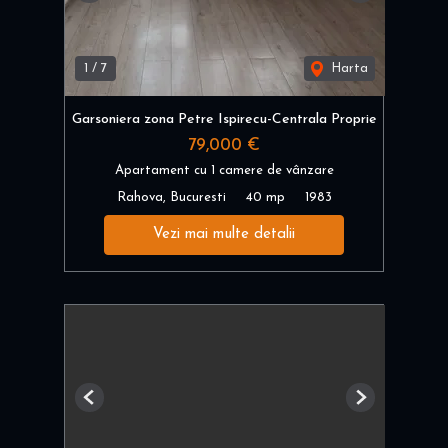
1
/
7
Harta
Garsoniera zona Petre Ispirecu-Centrala Proprie
79,000 €
Apartament cu 1 camere de vânzare
Rahova, Bucuresti
40 mp
1983
Vezi mai multe detalii
Previous
Next