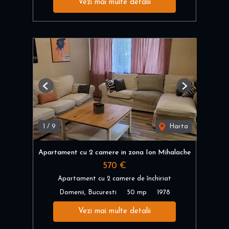
Vezi mai multe detalii
Previous
Next
1
/
9
Harta
Apartament cu 2 camere in zona Ion Mihalache
570 €
Apartament cu 2 camere de închiriat
Domenii, Bucuresti
50 mp
1978
Vezi mai multe detalii