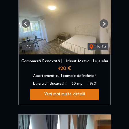
Previous
Next
1
/
7
Harta
Garsonieră Renovată | 1 Minut Metrou Lujerului
420 €
Apartament cu 1 camere de închiriat
Lujerului, Bucuresti
30 mp
1970
Vezi mai multe detalii