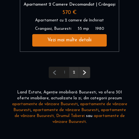
Apartament 2 Camere Decomandat | Crângași
570 €
Apartament cu 2 camere de închiriat
Crangasi, Bucuresti
55 mp
1980
Vezi mai multe detalii
Pagina anterioară
Pagina următoare
1
2
Land Estate, Agenție imobiliară Bucuresti, va ofera 301
oferte imobiliare, actualizate la zi, din categorii precum
apartamente de vânzare Bucuresti
,
apartamente de vânzare
Bucuresti
,
apartamente de vânzare Bucuresti
,
apartamente
de vânzare Bucuresti, Drumul Taberei
sau
apartamente de
vânzare Bucuresti
.