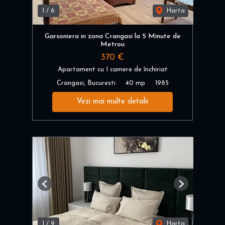
1
/
6
Harta
Garsoniera in zona Crangasi la 5 Minute de
Metrou
370 €
Apartament cu 1 camere de închiriat
Crangasi, Bucuresti
40 mp
1985
Vezi mai multe detalii
Previous
Next
1
/
9
Harta