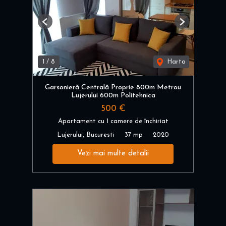
Previous
Next
1
/
8
Harta
Garsonieră Centrală Proprie 800m Metrou
Lujerului 600m Politehnica
500 €
Apartament cu 1 camere de închiriat
Lujerului, Bucuresti
37 mp
2020
Vezi mai multe detalii