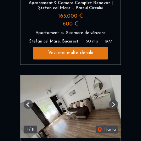
Apartament 2 Camere Complet Renovat |
Ștefan cel Mare – Parcul Circului
165,000 €
600 €
Apartament cu 2 camere de vânzare
Stefan cel Mare, Bucuresti
50 mp
1977
Vezi mai multe detalii
Previous
Next
1
/
11
Harta