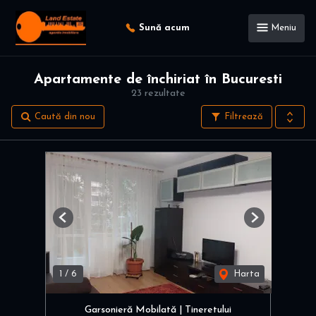
Sună acum
Meniu
Apartamente de închiriat în Bucuresti
23 rezultate
Caută din nou
Filtrează
Previous
Next
1
/
6
Harta
Garsonieră Mobilată | Tineretului