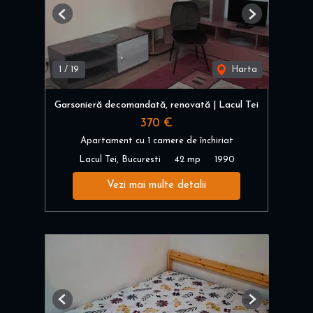
Previous
Next
1
/
19
Harta
Garsonieră decomandată, renovată | Lacul Tei
370 €
Apartament cu 1 camere de închiriat
Lacul Tei, Bucuresti
42 mp
1990
Vezi mai multe detalii
Previous
Next