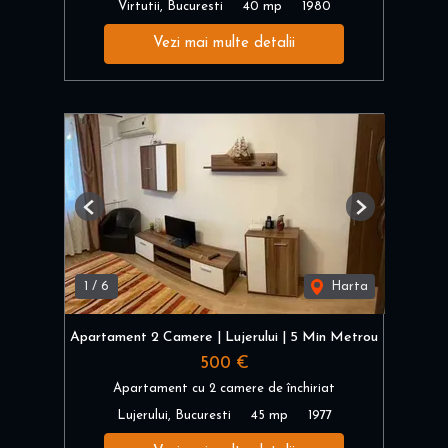
Virtutii, Bucuresti
40 mp
1980
Vezi mai multe detalii
Previous
Next
1
/
6
Harta
Apartament 2 Camere | Lujerului | 5 Min Metrou
500 €
Apartament cu 2 camere de închiriat
Lujerului, Bucuresti
45 mp
1977