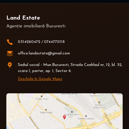
Land Estate
Agenție imobiliară Bucuresti
0314260472
/
0744770118
office.landestate@gmail.com
Sediul social - Mun.Bucuresti, Strada Ceahlaul nr, 12, bl. 32,
scara 1, parter, ap. 1, Sector 6.
Deschide în Google Maps