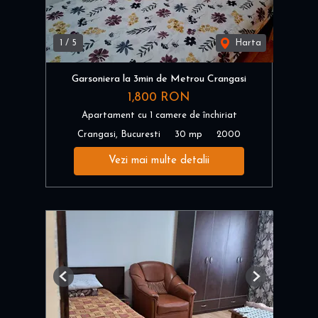
1
/
5
Harta
Garsoniera la 3min de Metrou Crangasi
1,800 RON
Apartament cu 1 camere de închiriat
Crangasi, Bucuresti
30 mp
2000
Vezi mai multe detalii
Previous
Next