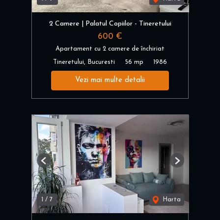
2 Camere | Palatul Copiilor - Tineretului
600 €
Apartament cu 2 camere de închiriat
Tineretului, Bucuresti
56 mp
1986
Vezi mai multe detalii
Previous
Next
1
/
7
Harta