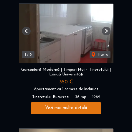
Previous
Next
1
/
5
Harta
Garsonieră Modernă | Timpuri Noi – Tineretului |
Lângă Universități
350 €
Apartament cu 1 camere de închiriat
Tineretului, Bucuresti
36 mp
1982
Vezi mai multe detalii