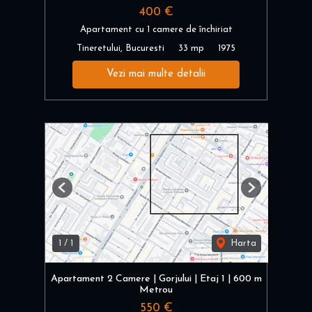
400 €
Apartament cu 1 camere de închiriat
Tineretului, Bucuresti
33 mp
1975
Vezi mai multe detalii
Previous
Next
1
/
1
Harta
Apartament 2 Camere | Gorjului | Etaj 1 | 600 m
Metrou
550 €