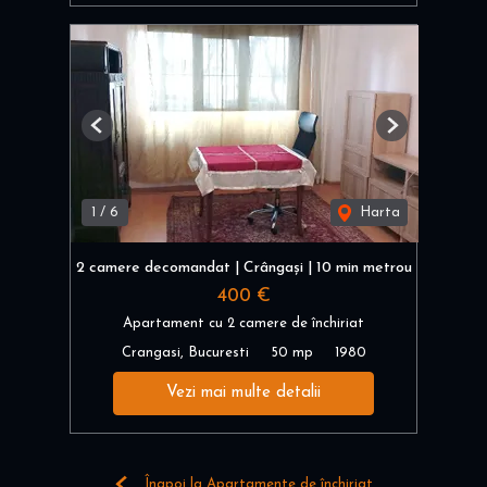
Previous
Next
1
/
6
Harta
2 camere decomandat | Crângași | 10 min metrou
400 €
Apartament cu 2 camere de închiriat
Crangasi, Bucuresti
50 mp
1980
Vezi mai multe detalii
Înapoi la Apartamente de închiriat