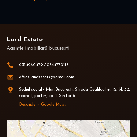
Land Estate
Agenție imobiliară Bucuresti
0314260472
/
0744770118
office.landestate@gmail.com
Sediul social - Mun.Bucuresti, Strada Ceahlaul nr, 12, bl. 32,
scara 1, parter, ap. 1, Sector 6.
Deschide în Google Maps