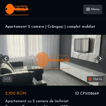
Meniu
Apartament 2 camere | Crângași | complet mobilat
Previous
Nex
1
/
7
Harta
2,700 RON
ID CP3108669
Apartament cu 2 camere de închiriat