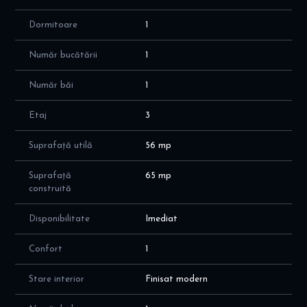
Acces rapid către tramvai, autobuze și principalele puncte de
Dormitoare
1
interes
Magazine, piață, restaurante și parcuri în apropiere
Număr bucătării
1
Condiții
Nu se acceptă animale de companie
Număr băi
1
Pentru mai multe detalii sau programarea unei vizionări, vă rog
Etaj
3
să mă contactați.
Suprafață utilă
56 mp
Suprafață
65 mp
construită
Disponibilitate
Imediat
Confort
1
Stare interior
Finisat modern