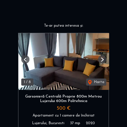
Te-ar putea interesa și:
Previous
Next
1
/
8
Harta
Garsonieră Centrală Proprie 800m Metrou
Lujerului 600m Politehnica
500 €
Apartament cu 1 camere de închiriat
Lujerului, Bucuresti
37 mp
2020