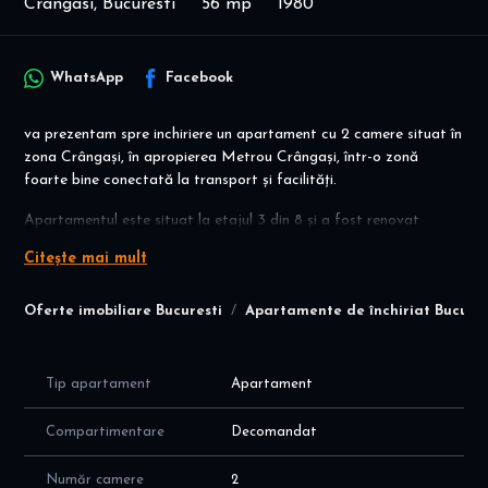
Crangasi, Bucuresti
56 mp
1980
WhatsApp
Facebook
va prezentam spre inchiriere un apartament cu 2 camere situat în
zona Crângași, în apropierea Metrou Crângași, într-o zonă
foarte bine conectată la transport și facilități.
Apartamentul este situat la etajul 3 din 8 și a fost renovat
complet în acest an, fiind mobilat și utilat cu mobilier și
Citește mai mult
electrocasnice noi.
Detalii apartament
Oferte imobiliare Bucuresti
Apartamente de închiriat Bucures
2 camere
Etaj 3/8
Renovare completă recentă
Tip apartament
Apartament
Mobilat și utilat complet
Totul nou
Compartimentare
Decomandat
Avantaje locație
Număr camere
2
Aproape de Metrou Crângași