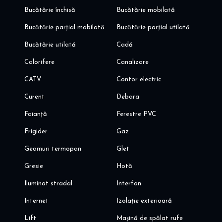
Bucătărie închisă
Bucătărie mobilată
Bucătărie parțial mobilată
Bucătărie parțial utilată
Bucătărie utilată
Cadă
Calorifere
Canalizare
CATV
Contor electric
Curent
Debara
Faianță
Ferestre PVC
Frigider
Gaz
Geamuri termopan
Glet
Gresie
Hotă
Iluminat stradal
Interfon
Internet
Izolație exterioară
Lift
Mașină de spălat rufe