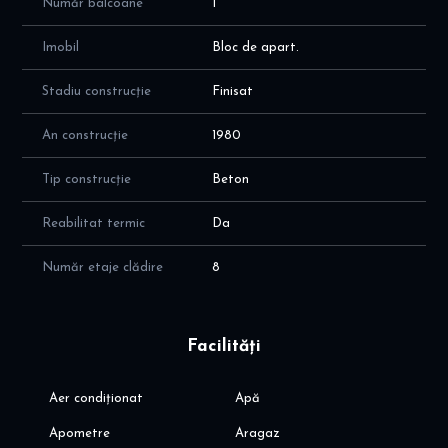
Număr balcoane
1
Imobil
Bloc de apart.
Stadiu construcție
Finisat
An construcție
1980
Tip construcție
Beton
Reabilitat termic
Da
Număr etaje clădire
8
Facilități
Aer condiționat
Apă
Apometre
Aragaz