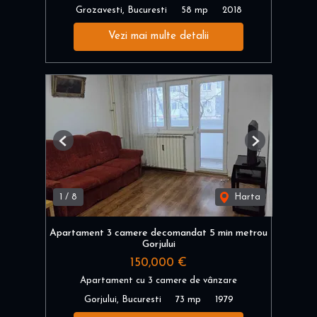
Grozavesti, Bucuresti
58 mp
2018
Vezi mai multe detalii
Previous
Next
1
/
8
Harta
Apartament 3 camere decomandat 5 min metrou
Gorjului
150,000 €
Apartament cu 3 camere de vânzare
Gorjului, Bucuresti
73 mp
1979