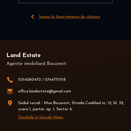
Înapoi la Apartamente de vânzare
Land Estate
Agenție imobiliară Bucuresti
0314260472
/
0744770118
office.landestate@gmail.com
Sediul social - Mun.Bucuresti, Strada Ceahlaul nr, 12, bl. 32,
scara 1, parter, ap. 1, Sector 6.
Deschide în Google Maps