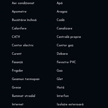
Aer condiționat
Apă
Apometre
Aragaz
Bucătărie închisă
Cadă
Calorifere
Canalizare
CATV
Centrală proprie
Contor electric
Contor gaz
Curent
Debara
Faianță
Ferestre PVC
Frigider
Gaz
Geamuri termopan
Glet
Gresie
Hotă
Iluminat stradal
Interfon
Internet
Izolație exterioară