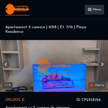
Meniu
Apartament 2 camere | 2018 | Et. 7/12 | Plaza
Residence
Previous
Nex
1
/
9
Harta
190,000 €
ID CP2938726
Apartament cu 2 camere de vânzare