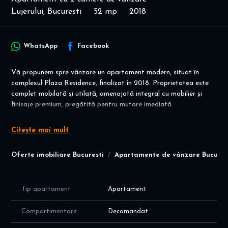
Lujerului, Bucuresti
52 mp
2018
WhatsApp
Facebook
Vă propunem spre vânzare un apartament modern, situat în
complexul Plaza Residence, finalizat în 2018. Proprietatea este
complet mobilată și utilată, amenajată integral cu mobilier și
finisaje premium, pregătită pentru mutare imediată.
Suprafață utilă: 52 mp
Citește mai mult
Terasă: 6 mp
Etaj: 7 din 12
Oferte imobiliare Bucuresti
Apartamente de vânzare Bucures
Localizare excelentă
• ~250 m (aprox. 7 minute) până la metrou Lujerului
Tip apartament
Apartament
• acces rapid la tramvai, autobuz și troleibuz
• la o stație de Universitatea Politehnica din Bucuresti și zona
Compartimentare
Decomandat
Cotroceni
• acces pietonal către AFI Cotroceni prin Parcul Liniei (~15 min)