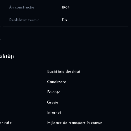
An construcție
1984
Reabilitat termic
Da
ilități
Bucătărie deschisă
Canalizare
Faianță
Gresie
Internet
at rufe
Mijloace de transport în comun