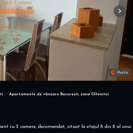
Next
Harta
ti
Apartamente de vânzare Bucuresti, zona Oltenitei
nt cu 2 camere, decomandat, situat la etajul 8 din 8 al unui