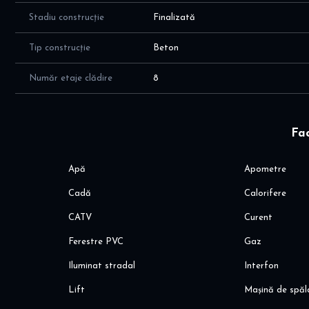
Stadiu construcție
Finalizată
Tip construcție
Beton
Număr etaje clădire
8
Fac
Apă
Apometre
Cadă
Calorifere
CATV
Curent
Ferestre PVC
Gaz
Iluminat stradal
Interfon
Lift
Mașină de spăl