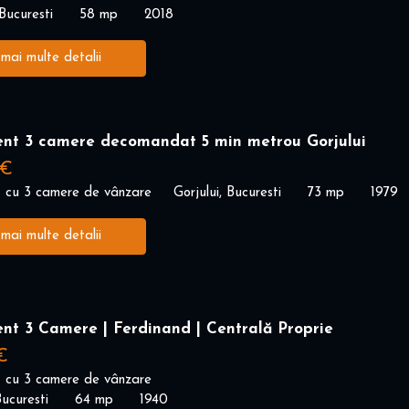
Bucuresti
58 mp
2018
 mai multe detalii
nt 3 camere decomandat 5 min metrou Gorjului
 €
 cu 3 camere de vânzare
Gorjului, Bucuresti
73 mp
1979
 mai multe detalii
nt 3 Camere | Ferdinand | Centrală Proprie
€
 cu 3 camere de vânzare
ucuresti
64 mp
1940