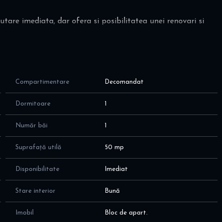
utare imediata, dar ofera si posibilitatea unei renovari si
 deservesc pana la etajul 7, accesul catre etajul 8 realizandu-
Compartimentare
Decomandat
tii comerciale, magazine, centre de invatamant si alte puncte
Dormitoare
1
tia de metrou Piata Sudului aflandu-se la aproximativ 10
Număr băi
1
i autobuzele 439, 440, 479, N1 si N10.
Suprafață utilă
50 mp
uit, cat si pentru investitie, fiind disponibil spre vanzare
Disponibilitate
Imediat
Stare interior
Bună
zionari, nu ezitati sa ne contactati!
Imobil
Bloc de apart.