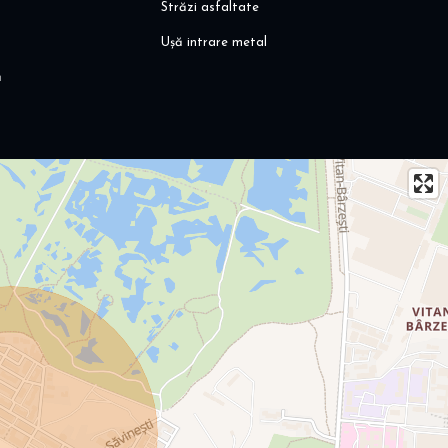
Străzi asfaltate
Ușă intrare metal
ă