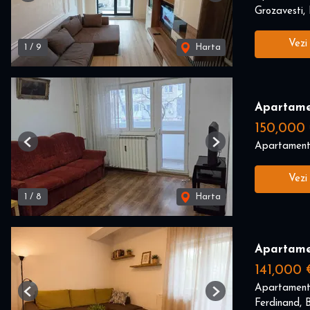
Grozavesti, 
Vezi
1
/
9
Harta
Apartame
150,000
Apartament
Previous
Next
Vezi
1
/
8
Harta
Apartame
141,000 
Apartament
Previous
Next
Ferdinand, B