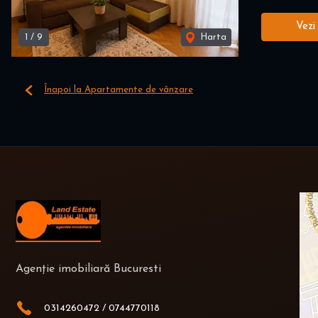
Vezi
1
/
9
Harta
Înapoi la Apartamente de vânzare
Agenție imobiliară Bucuresti
0314260472
/
0744770118