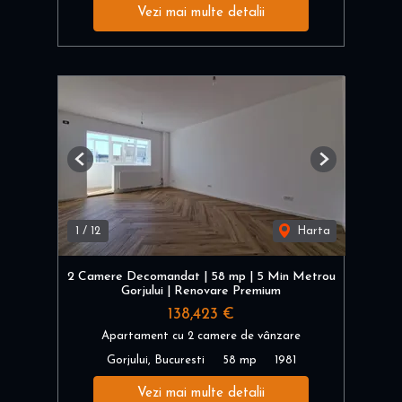
Vezi mai multe detalii
Previous
Next
1
/
12
Harta
2 Camere Decomandat | 58 mp | 5 Min Metrou
Gorjului | Renovare Premium
138,423 €
Apartament cu 2 camere de vânzare
Gorjului, Bucuresti
58 mp
1981
Vezi mai multe detalii