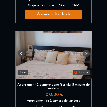
Gorjului, Bucuresti
54 mp
1980
Vezi mai multe detalii
Previous
Next
1
/
6
Harta
Apartament 2 camere zona Gorjului 5 minute de
metrou
107,000 €
Apartament cu 2 camere de vânzare