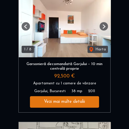
Previous
Next
1
/
8
Harta
Garsonieră decomandată Gorjului – 10 min
centrală proprie
92,500 €
Apartament cu 1 camere de vânzare
Gorjului, Bucuresti
38 mp
2011
Vezi mai multe detalii