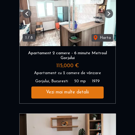
Previous
Next
1
/
8
Harta
Apartament 2 camere - 6 minute Metroul
Gorjului
115,000 €
Apartament cu 2 camere de vânzare
Gorjului, Bucuresti
50 mp
1979
Vezi mai multe detalii