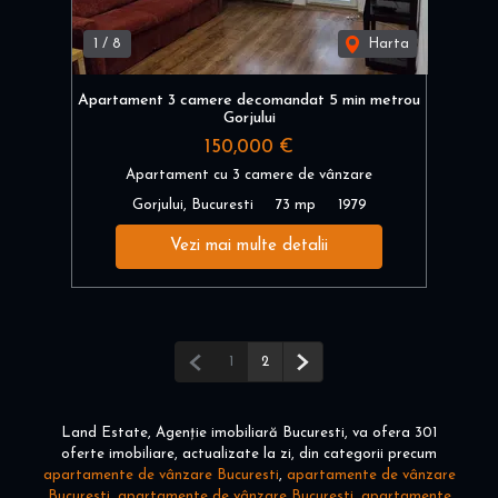
1
/
8
Harta
Apartament 3 camere decomandat 5 min metrou
Gorjului
150,000 €
Apartament cu 3 camere de vânzare
Gorjului, Bucuresti
73 mp
1979
Vezi mai multe detalii
Pagina anterioară
Pagina următoare
1
2
Land Estate, Agenție imobiliară Bucuresti, va ofera 301
oferte imobiliare, actualizate la zi, din categorii precum
apartamente de vânzare Bucuresti
,
apartamente de vânzare
Bucuresti
,
apartamente de vânzare Bucuresti
,
apartamente