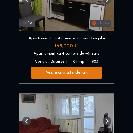
Previous
Next
1
/
8
Harta
Apartament cu 4 camere in zona Gorjului
168,000 €
Apartament cu 4 camere de vânzare
Gorjului, Bucuresti
84 mp
1983
Vezi mai multe detalii
Previous
Next