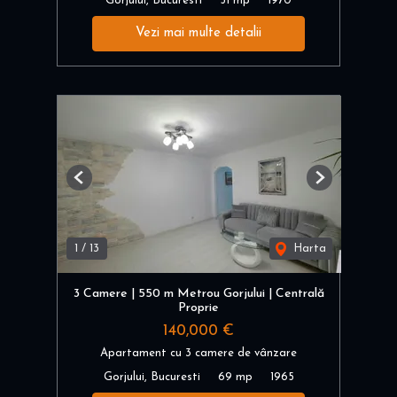
Gorjului, Bucuresti
51 mp
1970
Vezi mai multe detalii
Previous
Next
1
/
13
Harta
3 Camere | 550 m Metrou Gorjului | Centrală
Proprie
140,000 €
Apartament cu 3 camere de vânzare
Gorjului, Bucuresti
69 mp
1965