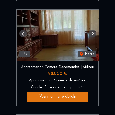
Previous
Next
1
/
7
Harta
Apartament 3 Camere Decomandat | Militari
98,000 €
Apartament cu 3 camere de vânzare
Gorjului, Bucuresti
71 mp
1965
Vezi mai multe detalii