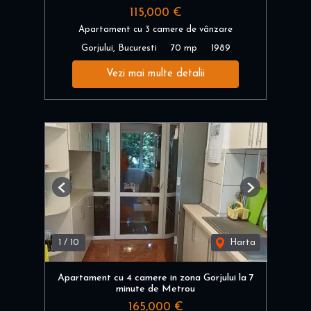
115,000 €
Apartament cu 3 camere de vânzare
Gorjului, Bucuresti
70 mp
1989
Vezi mai multe detalii
Previous
Next
1
/
10
Harta
Apartament cu 4 camere in zona Gorjului la 7
minute de Metrou
165,000 €