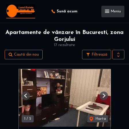
Sună acum
Meniu
Apartamente de vânzare în Bucuresti, zona
Gorjului
17 rezultate
Caută din nou
Filtrează
Previous
Next
1
/
5
Harta