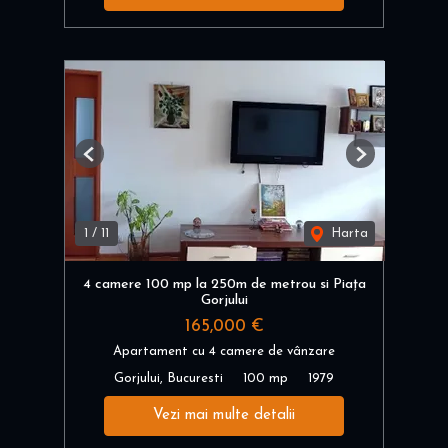
Previous
Next
1
/
11
Harta
4 camere 100 mp la 250m de metrou si Piața
Gorjului
165,000 €
Apartament cu 4 camere de vânzare
Gorjului, Bucuresti
100 mp
1979
Vezi mai multe detalii