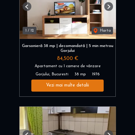
Previous
Next
1
/
12
Harta
Garsonieră 38 mp | decomandată | 5 min metrou
Gorjului
84,500 €
Apartament cu 1 camere de vânzare
Gorjului, Bucuresti
38 mp
1976
Vezi mai multe detalii