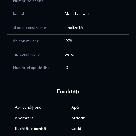
Număr balcoane
1
Imobil
Bloc de apart.
Stadiu construcție
Finalizată
An construcție
1978
Tip construcție
Beton
Număr etaje clădire
10
Facilități
Aer condiționat
Apă
Apometre
Aragaz
Bucătărie închisă
Cadă