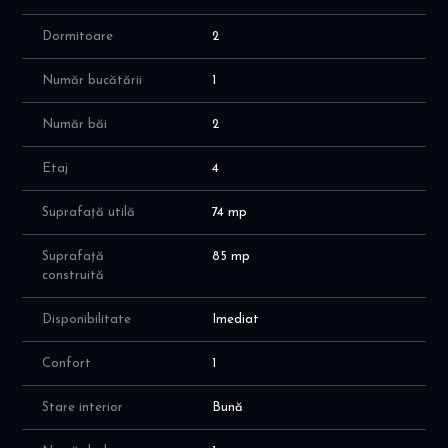
Troleibuze: 69, 93;
Tramvaie: 10, 11, 25.
Dormitoare
2
Datorită poziției avantajoase și compartimentării eficiente,
Număr bucătării
1
această proprietate reprezintă o alegere excelentă atât pentru
locuit, cât și pentru investiție.
Număr băi
2
Dacă această ofertă este de interes pentru dumneavoastră, nu
Etaj
4
ezitați să ne contactați pentru mai multe detalii sau pentru
programarea unei vizionări!
Suprafață utilă
74 mp
Suprafață
85 mp
construită
Disponibilitate
Imediat
Confort
1
Stare interior
Bună