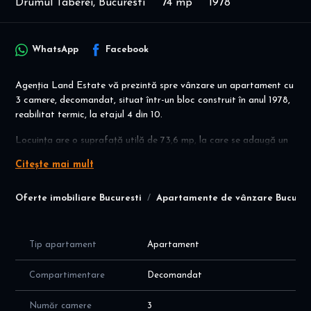
Drumul Taberei, Bucuresti
74 mp
1978
WhatsApp
Facebook
Agenția Land Estate vă prezintă spre vânzare un apartament cu
3 camere, decomandat, situat într-un bloc construit în anul 1978,
reabilitat termic, la etajul 4 din 10.
Locuința are o suprafață utilă de 73,6 mp, la care se adaugă un
balcon generos. Apartamentul se află într-o stare bună de
Citește mai mult
întreținere, oferind viitorului proprietar oportunitatea de a-l
amenaja și personaliza după propriul gust și necesități.
Oferte imobiliare Bucuresti
Apartamente de vânzare Bucures
Imobilul beneficiază de o amplasare excelentă, într-o zonă cu
acces facil la numeroase spații comerciale, unități de învățământ
și mijloace de transport în comun.
Tip apartament
Apartament
Acces rapid la transport:
Compartimentare
Decomandat
Metrou Favorit – aproximativ 5 minute;
Autobuze: 105, 137, 168, 368;
Număr camere
3