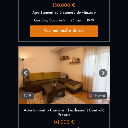
150,000 €
Apartament cu 3 camere de vânzare
Gorjului, Bucuresti
73 mp
1979
Vezi mai multe detalii
Previous
Next
1
/
9
Harta
Apartament 3 Camere | Ferdinand | Centrală
Proprie
141,000 €