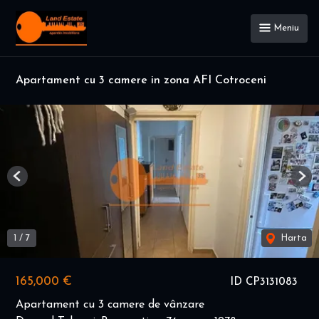
Meniu
Apartament cu 3 camere in zona AFI Cotroceni
Previous
Nex
1
/
7
Harta
165,000 €
ID CP3131083
Apartament cu 3 camere de vânzare