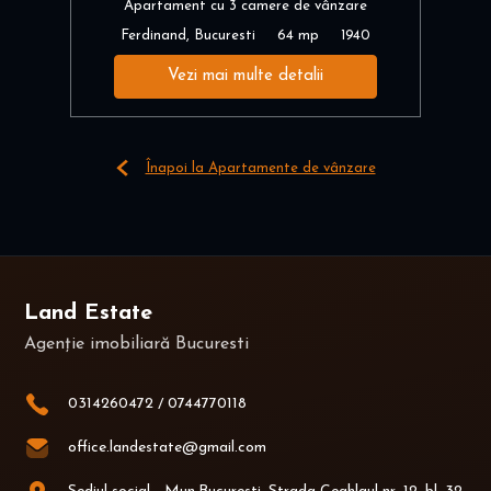
Apartament cu 3 camere de vânzare
Ferdinand, Bucuresti
64 mp
1940
Vezi mai multe detalii
Înapoi la Apartamente de vânzare
Land Estate
Agenție imobiliară Bucuresti
0314260472
/
0744770118
office.landestate@gmail.com