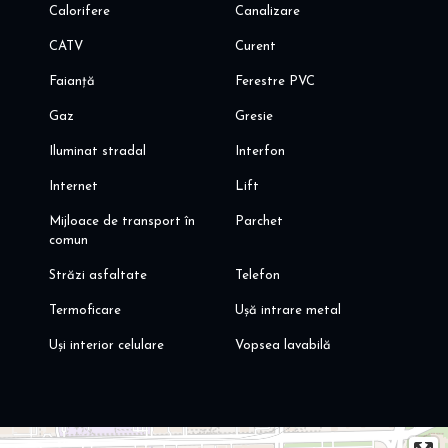
Calorifere
Canalizare
CATV
Curent
Faianță
Ferestre PVC
Gaz
Gresie
Iluminat stradal
Interfon
Internet
Lift
Mijloace de transport în
Parchet
comun
Străzi asfaltate
Telefon
Termoficare
Ușă intrare metal
Uși interior celulare
Vopsea lavabilă