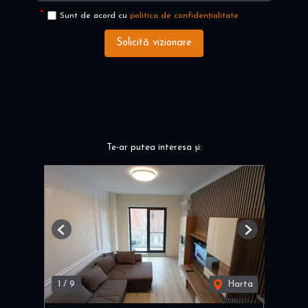
Sunt de acord cu
politica de confidențialitate
Solicită vizionare
Te-ar putea interesa și:
Previous
Next
1
/
9
Harta