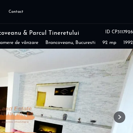
Contact
ID CP3117926
oveanu & Parcul Tineretului
camere de vânzare
Brancoveanu, Bucuresti
92 mp
1992
Next