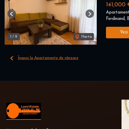
141,000 
Apartament
Previous
Next
Ferdinand, B
Vezi
1
/
9
Harta
Înapoi la Apartamente de vânzare