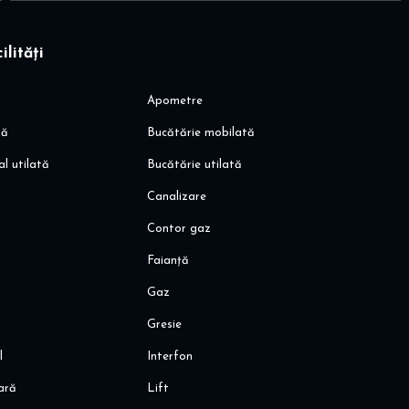
ilități
Apometre
veanu
să
Bucătărie mobilată
al utilată
Bucătărie utilată
 spitale și bănci
Canalizare
Contor gaz
Faianță
Gaz
Gresie
izionări, vă rog să mă contactați.
l
Interfon
oară
Lift