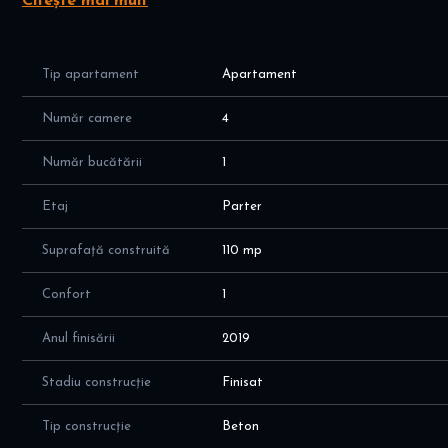
Citește mai mult
Detalii apartament
4 camere decomandate
Tip apartament
Apartament
Suprafață utilă: 92 mp
Parter înalt
Număr camere
4
Bloc P+8 construit în 1992
2 grupuri sanitare
Număr bucătării
1
Bucătărie spațioasă
2 boxe pentru depozitare
Etaj
Parter
Loc de parcare ADP inclus
Suprafață construită
110 mp
Dotări premium
Complet mobilat și utilat
Confort
1
TV integrat în oglindă
Frigider side-by-side Samsung
Anul finisării
2019
Mașină de spălat Samsung
Mașină de spălat vase Gorenje
Stadiu construcție
Finisat
Încălzire în pardoseală în dormitorul principal
Centrală termică proprie
Tip construcție
Beton
Instalații electrice și sanitare refăcute