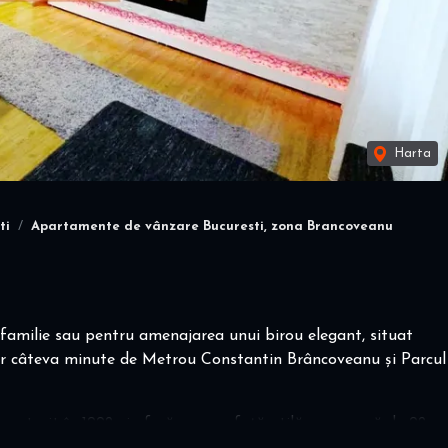
Harta
ti
Apartamente de vânzare Bucuresti, zona Brancoveanu
familie sau pentru amenajarea unui birou elegant, situat
doar câteva minute de Metrou Constantin Brâncoveanu și Parcul
construit în 1992 și oferă o suprafață utilă generoasă de 92
itate.