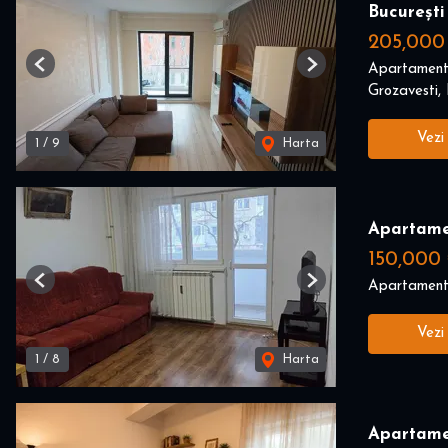
București
205,000
Apartament
Previous
Next
Grozavesti, 
Vezi
1
/
9
Harta
Apartame
150,000
Apartament
Previous
Next
Vezi
1
/
8
Harta
Apartame