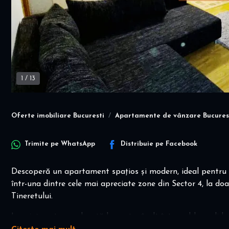
1
/
13
Oferte imobiliare Bucuresti
Apartamente de vânzare Bucures
Trimite pe
WhatsApp
Distribuie pe
Facebook
Descoperă un apartament spațios și modern, ideal pentru 
într-una dintre cele mai apreciate zone din Sector 4, la 
Tineretului.
Locuința este amplasată la parter înalt într-un bloc solid 
mp, compartimentată eficient pentru confort și funcțional