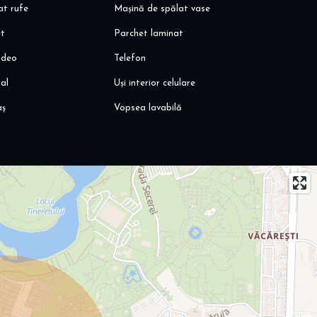
at rufe
Mașină de spălat vase
et
Parchet laminat
ideo
Telefon
al
Uși interior celulare
aș
Vopsea lavabilă