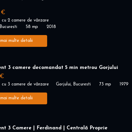
 €
 cu 2 camere de vânzare
Bucuresti
58 mp
2018
 mai multe detalii
nt 3 camere decomandat 5 min metrou Gorjului
 €
 cu 3 camere de vânzare
Gorjului, Bucuresti
73 mp
1979
 mai multe detalii
nt 3 Camere | Ferdinand | Centrală Proprie