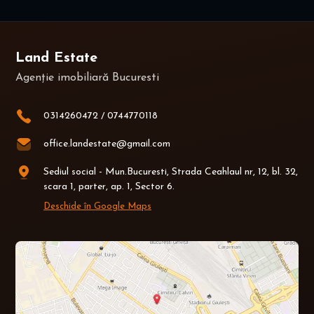
Land Estate
Agenție imobiliară Bucuresti
0314260472
/
0744770118
office.landestate@gmail.com
Sediul social - Mun.Bucuresti, Strada Ceahlaul nr, 12, bl. 32,
scara 1, parter, ap. 1, Sector 6.
Deschide în Google Maps