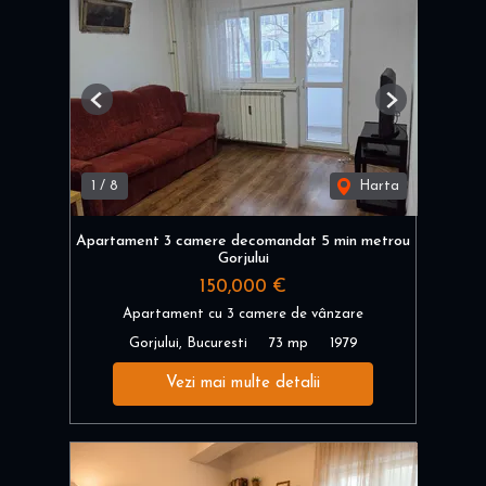
Previous
Next
1
/
8
Harta
Apartament 3 camere decomandat 5 min metrou
Gorjului
150,000 €
Apartament cu 3 camere de vânzare
Gorjului, Bucuresti
73 mp
1979
Vezi mai multe detalii