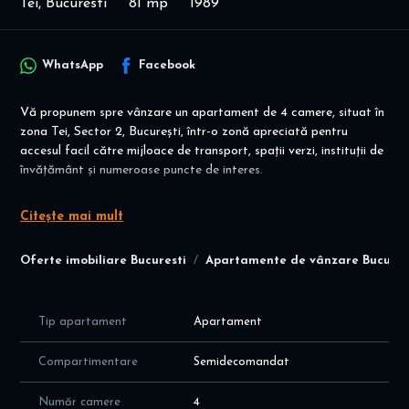
Tei, Bucuresti
81 mp
1989
WhatsApp
Facebook
Vă propunem spre vânzare un apartament de 4 camere, situat în
zona Tei, Sector 2, București, într-o zonă apreciată pentru
accesul facil către mijloace de transport, spații verzi, instituții de
învățământ și numeroase puncte de interes.
Apartamentul are o suprafață utilă de 81 mp, este
Citește mai mult
compartimentat semidecomandat și se află la etajul 3 din 8 al
unui imobil construit în anul 1989. Poziționarea la un etaj
Oferte imobiliare Bucuresti
Apartamente de vânzare Bucures
intermediar oferă un echilibru excelent între accesibilitate și
confort termic.
Locuința dispune de o compartimentare practică, cu 4 camere
Tip apartament
Apartament
bine proporționate, fiind potrivită pentru o familie care își
dorește spațiu și funcționalitate.
Compartimentare
Semidecomandat
Caracteristici principale:
Număr camere
4
4 camere;