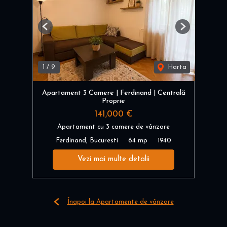
Previous
Next
1
/
9
Harta
Apartament 3 Camere | Ferdinand | Centrală
Proprie
141,000 €
Apartament cu 3 camere de vânzare
Ferdinand, Bucuresti
64 mp
1940
Vezi mai multe detalii
Înapoi la Apartamente de vânzare