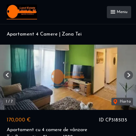
Meniu
Apartament 4 Camere | Zona Tei
Previous
Nex
1
/
7
Harta
170,000 €
ID CP3185135
Apartament cu 4 camere de vânzare