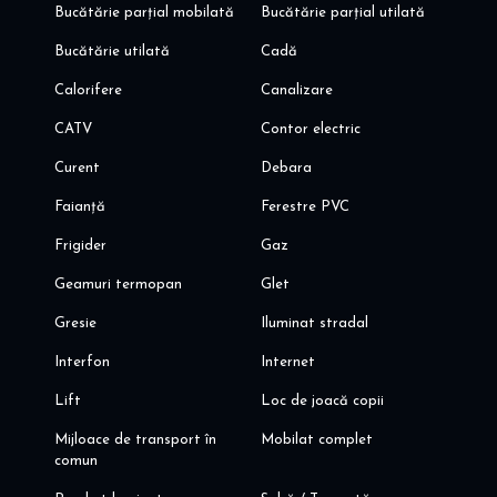
Bucătărie parțial mobilată
Bucătărie parțial utilată
Bucătărie utilată
Cadă
Calorifere
Canalizare
CATV
Contor electric
Curent
Debara
Faianță
Ferestre PVC
Frigider
Gaz
Geamuri termopan
Glet
Gresie
Iluminat stradal
Interfon
Internet
Lift
Loc de joacă copii
Mijloace de transport în
Mobilat complet
comun