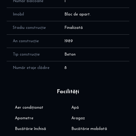
Număr balcoane
1
Imobil
Bloc de apart.
Stadiu construcție
Finalizată
An construcție
1989
Tip construcție
Beton
Număr etaje clădire
8
Facilități
Aer condiționat
Apă
Apometre
Aragaz
Bucătărie închisă
Bucătărie mobilată