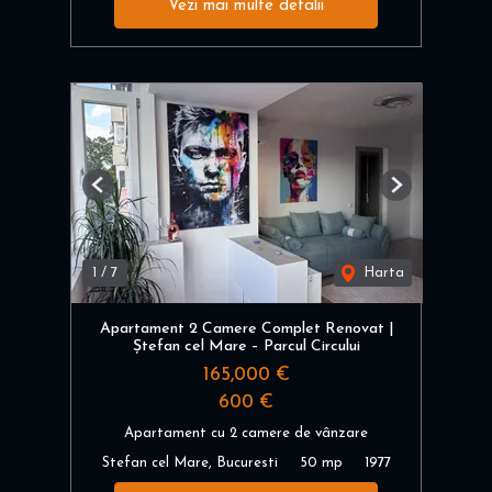
Vezi mai multe detalii
Previous
Next
1
/
7
Harta
Apartament 2 Camere Complet Renovat |
Ștefan cel Mare – Parcul Circului
165,000 €
600 €
Apartament cu 2 camere de vânzare
Stefan cel Mare, Bucuresti
50 mp
1977