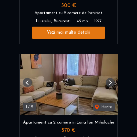
500 €
Apartament cu 2 camere de închiriat
Lujerului, Bucuresti
45 mp
1977
Vezi mai multe detalii
Previous
Next
1
/
9
Harta
Apartament cu 2 camere in zona Ion Mihalache
570 €