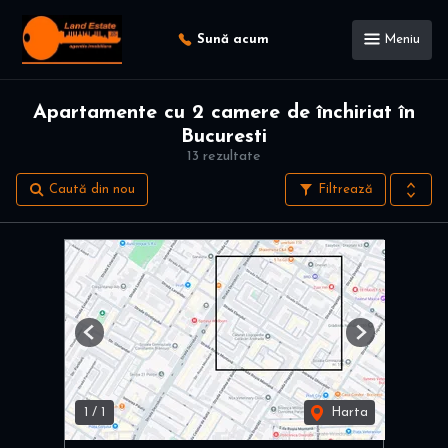
Sună acum
Meniu
Apartamente cu 2 camere de închiriat în
Bucuresti
13 rezultate
Caută din nou
Filtrează
Previous
Next
1
/
1
Harta