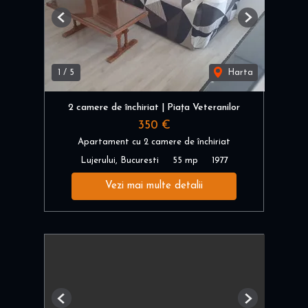
Previous
Next
1
/
5
Harta
2 camere de închiriat | Piața Veteranilor
350 €
Apartament cu 2 camere de închiriat
Lujerului, Bucuresti
55 mp
1977
Vezi mai multe detalii
Previous
Next