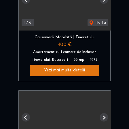
Previous
Next
1
/
6
Harta
Garsonieră Mobilată | Tineretului
400 €
Apartament cu 1 camere de închiriat
Tineretului, Bucuresti
33 mp
1975
Vezi mai multe detalii
Previous
Next