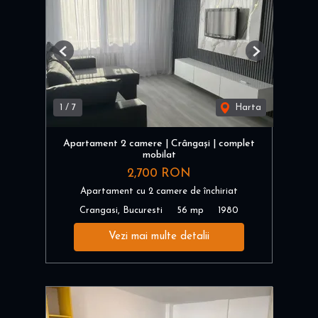
Previous
Next
1
/
7
Harta
Apartament 2 camere | Crângași | complet
mobilat
2,700 RON
Apartament cu 2 camere de închiriat
Crangasi, Bucuresti
56 mp
1980
Vezi mai multe detalii