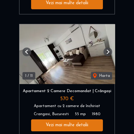
Vezi mai multe detalii
Previous
Next
1
/
11
Harta
Apartament 2 Camere Decomandat | Crângași
570 €
Apartament cu 2 camere de închiriat
Crangasi, Bucuresti
55 mp
1980
Vezi mai multe detalii