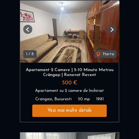
Previous
Next
1
/
8
Harta
Apartament 2 Camere | 5-10 Minute Metrou
Crângași | Renovat Recent
500 €
Apartament cu 2 camere de închiriat
Crangasi, Bucuresti
50 mp
1981
Vezi mai multe detalii