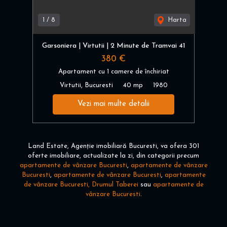
1
/
8
Harta
Garsoniera | Virtutii | 2 Minute de Tramvai 41
380 €
Apartament cu 1 camere de închiriat
Virtutii, Bucuresti
40 mp
1980
Vezi mai multe detalii
Land Estate, Agenție imobiliară Bucuresti, va ofera 301
oferte imobiliare, actualizate la zi, din categorii precum
apartamente de vânzare Bucuresti
,
apartamente de vânzare
Bucuresti
,
apartamente de vânzare Bucuresti
,
apartamente
de vânzare Bucuresti, Drumul Taberei
sau
apartamente de
vânzare Bucuresti
.