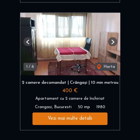
Previous
Next
1
/
6
Harta
2 camere decomandat | Crângași | 10 min metrou
400 €
Apartament cu 2 camere de închiriat
Crangasi, Bucuresti
50 mp
1980
Vezi mai multe detalii