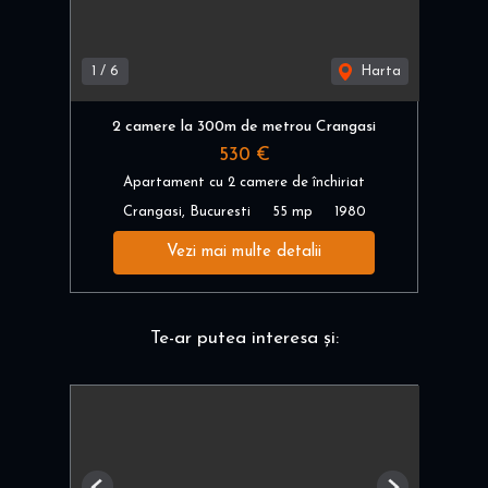
1
/
6
Harta
2 camere la 300m de metrou Crangasi
530 €
Apartament cu 2 camere de închiriat
Crangasi, Bucuresti
55 mp
1980
Vezi mai multe detalii
Te-ar putea interesa și: