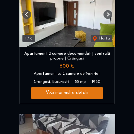
Previous
Next
1
/
8
Harta
Apartament 2 camere decomandat | centrală
proprie | Crângași
600 €
Apartament cu 2 camere de închiriat
Crangasi, Bucuresti
55 mp
1980
Vezi mai multe detalii