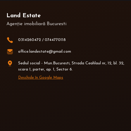
Land Estate
Agenție imobiliară Bucuresti
0314260472
/
0744770118
office.landestate@gmail.com
Sediul social - Mun.Bucuresti, Strada Ceahlaul nr, 12, bl. 32,
scara 1, parter, ap. 1, Sector 6.
Deschide în Google Maps