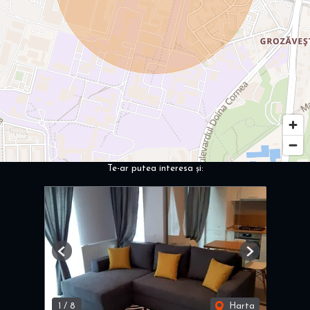
Te-ar putea interesa și:
Previous
Next
1
/
8
Harta