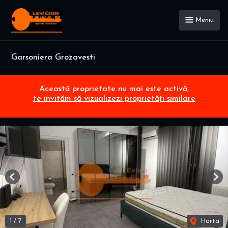
Meniu
Garsoniera Grozavesti
Această proprietate nu mai este activă,
te invităm să vizualizezi proprietăți similare
Previous
Nex
1
/
7
Harta