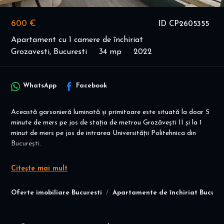
600 €
ID CP2605355
Apartament cu 1 camere de închiriat
Grozavesti, Bucuresti
34 mp
2022
WhatsApp
Facebook
Această garsonieră luminată și primitoare este situată la doar 5
minute de mers pe jos de stația de metrou Grozăvești II și la 1
minut de mers pe jos de intrarea Universității Politehnica din
București.
Facilități și Dotări:
Citește mai mult
Unitatea este complet mobilată și utilată, gata să întâmpine
orice student sau profesionist. Dotările includ aer conditionat,
Oferte imobiliare Bucuresti
Apartamente de închiriat Bucures
centrala proprie, frigider, Tv led, mașină de spălat, aragaz, hotă,
Pat 160x200 cu saltea memori, dressing de sticlă si multe altele.
Baia este dotată cu duș, oglinda led si o priveliste spre splaiul