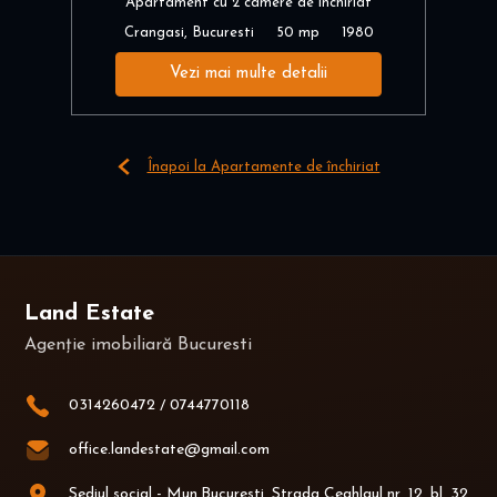
Apartament cu 2 camere de închiriat
Crangasi, Bucuresti
50 mp
1980
Vezi mai multe detalii
Înapoi la Apartamente de închiriat
Land Estate
Agenție imobiliară Bucuresti
0314260472
/
0744770118
office.landestate@gmail.com
Sediul social - Mun.Bucuresti, Strada Ceahlaul nr, 12, bl. 32,