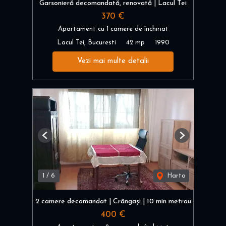
Garsonieră decomandată, renovată | Lacul Tei
370 €
Apartament cu 1 camere de închiriat
Lacul Tei, Bucuresti
42 mp
1990
Vezi mai multe detalii
Previous
Next
1
/
6
Harta
2 camere decomandat | Crângași | 10 min metrou
400 €