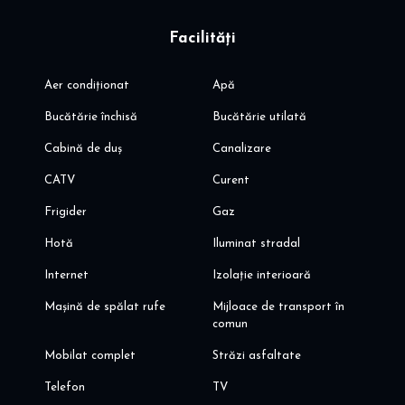
Facilități
Aer condiționat
Apă
Bucătărie închisă
Bucătărie utilată
Cabină de duș
Canalizare
CATV
Curent
Frigider
Gaz
Hotă
Iluminat stradal
Internet
Izolație interioară
Mașină de spălat rufe
Mijloace de transport în
comun
Mobilat complet
Străzi asfaltate
Telefon
TV