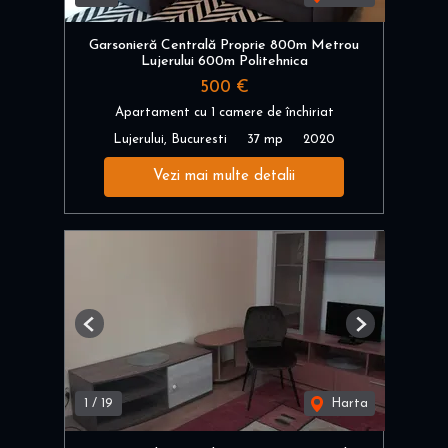
Garsonieră Centrală Proprie 800m Metrou
Lujerului 600m Politehnica
500 €
Apartament cu 1 camere de închiriat
Lujerului, Bucuresti
37 mp
2020
Vezi mai multe detalii
Previous
Next
1
/
19
Harta