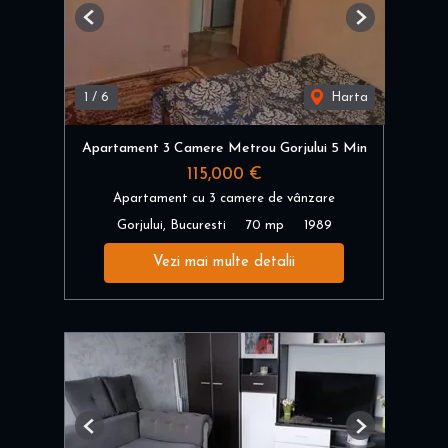
Previous
Next
1
/
6
Harta
Apartament 3 Camere Metrou Gorjului 5 Min
115,000 €
Apartament cu 3 camere de vânzare
Gorjului, Bucuresti
70 mp
1989
Vezi mai multe detalii
Previous
Next