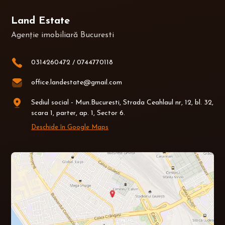
Land Estate
Agenție imobiliară Bucuresti
0314260472
/
0744770118
office.landestate@gmail.com
Sediul social - Mun.Bucuresti, Strada Ceahlaul nr, 12, bl. 32,
scara 1, parter, ap. 1, Sector 6.
Deschide în Google Maps