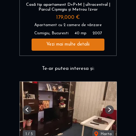
Casă tip apartament D+P+M | ultracentral |
Parcul Cișmigiu și Metrou Izvor
179,000 €
Apartament cu 2 camere de vânzare
Cismigiu, Bucuresti
40 mp
2007
Vezi mai multe detalii
Te-ar putea interesa și:
Previous
Next
1
/
5
Harta