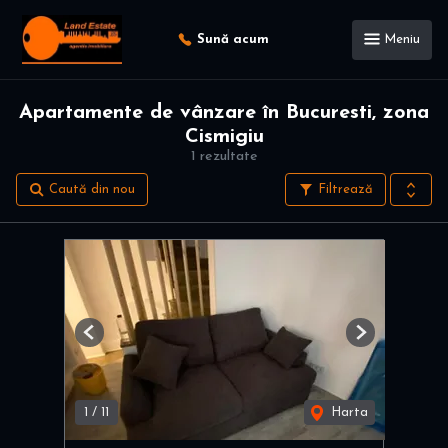
Sună acum
Meniu
Apartamente de vânzare în Bucuresti, zona
Cismigiu
1 rezultate
Caută din nou
Filtrează
Previous
Next
1
/
11
Harta