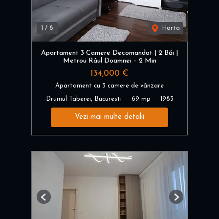
1
/
8
Harta
Apartament 3 Camere Decomandat | 2 Băi |
Metrou Râul Doamnei – 2 Min
134,000 €
Apartament cu 3 camere de vânzare
Drumul Taberei, Bucuresti
69 mp
1983
Vezi mai multe detalii
Previous
Next