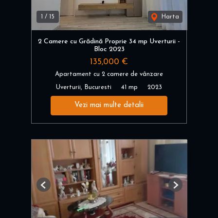
1
/
15
Harta
2 Camere cu Grădină Proprie 34 mp Uverturii -
Bloc 2023
135,000 €
Apartament cu 2 camere de vânzare
Uverturii, Bucuresti
41 mp
2023
Vezi mai multe detalii
Previous
Next