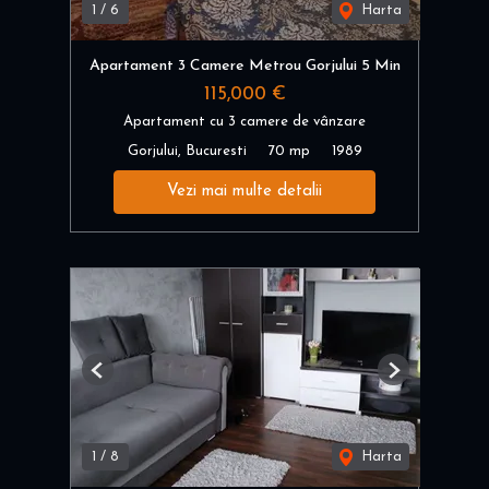
1
/
6
Harta
Apartament 3 Camere Metrou Gorjului 5 Min
115,000 €
Apartament cu 3 camere de vânzare
Gorjului, Bucuresti
70 mp
1989
Vezi mai multe detalii
Previous
Next
1
/
8
Harta