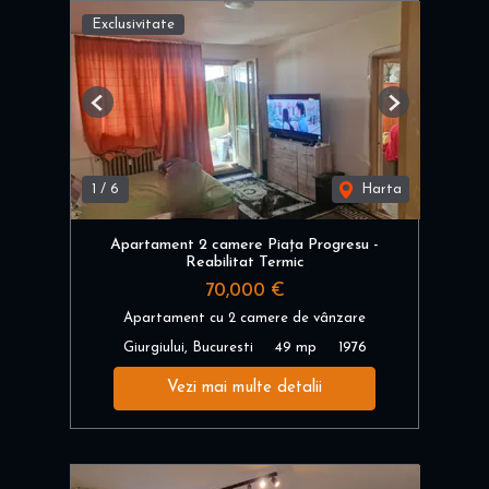
Exclusivitate
Previous
Next
1
/
6
Harta
Apartament 2 camere Piața Progresu -
Reabilitat Termic
70,000 €
Apartament cu 2 camere de vânzare
Giurgiului, Bucuresti
49 mp
1976
Vezi mai multe detalii