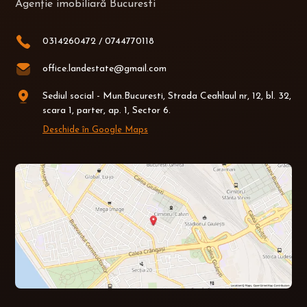
Agenție imobiliară Bucuresti
0314260472
/
0744770118
office.landestate@gmail.com
Sediul social - Mun.Bucuresti, Strada Ceahlaul nr, 12, bl. 32,
scara 1, parter, ap. 1, Sector 6.
Deschide în Google Maps