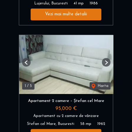
Lujerului, Bucuresti
41 mp
1986
Vezi mai multe detalii
Previous
Next
1
/
5
Harta
Apartament 2 camere – Ștefan cel Mare
95,000 €
Apartament cu 2 camere de vânzare
Stefan cel Mare, Bucuresti
58 mp
1962