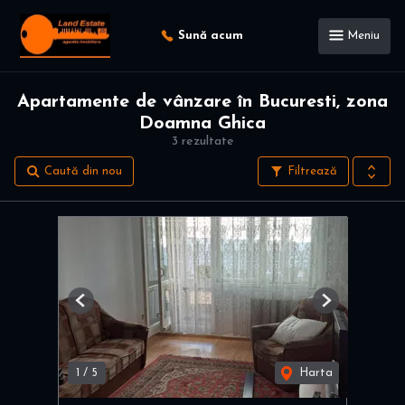
Sună acum
Meniu
Apartamente de vânzare în Bucuresti, zona
Doamna Ghica
3 rezultate
Caută din nou
Filtrează
Previous
Next
1
/
5
Harta