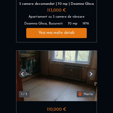
3 camere decomandat | 70 mp | Doamna Ghica
113,000 €
Apartament cu 3 camere de vânzare
Doamna Ghica, Bucuresti
70 mp
1976
Vezi mai multe detalii
Previous
Next
1
/
5
Harta
110,000 €