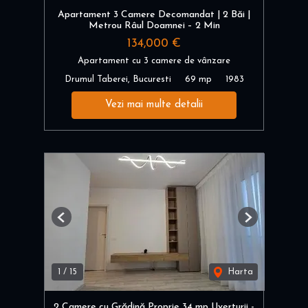
Apartament 3 Camere Decomandat | 2 Băi |
Metrou Râul Doamnei – 2 Min
134,000 €
Apartament cu 3 camere de vânzare
Drumul Taberei, Bucuresti
69 mp
1983
Vezi mai multe detalii
Previous
Next
1
/
15
Harta
2 Camere cu Grădină Proprie 34 mp Uverturii -