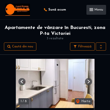
Sună acum
Meniu
Apartamente de vânzare în Bucuresti, zona
P-ta Victoriei
3 rezultate
Caută din nou
Filtrează
Previous
Next
1
/
8
Harta