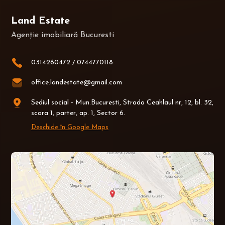
Land Estate
Agenție imobiliară Bucuresti
0314260472
/
0744770118
office.landestate@gmail.com
Sediul social - Mun.Bucuresti, Strada Ceahlaul nr, 12, bl. 32,
scara 1, parter, ap. 1, Sector 6.
Deschide în Google Maps