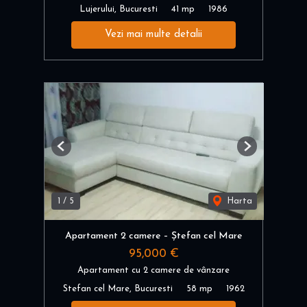
Lujerului, Bucuresti
41 mp
1986
Vezi mai multe detalii
Previous
Next
1
/
5
Harta
Apartament 2 camere – Ștefan cel Mare
95,000 €
Apartament cu 2 camere de vânzare
Stefan cel Mare, Bucuresti
58 mp
1962