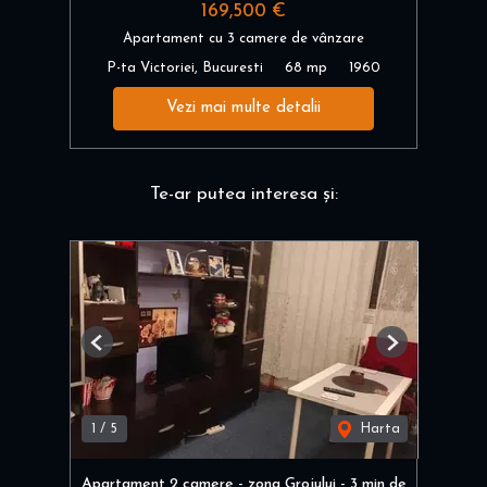
169,500 €
Apartament cu 3 camere de vânzare
P-ta Victoriei, Bucuresti
68 mp
1960
Vezi mai multe detalii
Te-ar putea interesa și:
Previous
Next
1
/
5
Harta
Apartament 2 camere - zona Grojului - 3 min de