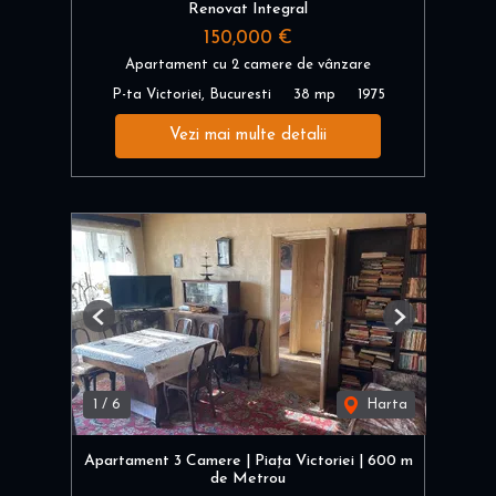
Renovat Integral
150,000 €
Apartament cu 2 camere de vânzare
P-ta Victoriei, Bucuresti
38 mp
1975
Vezi mai multe detalii
Previous
Next
1
/
6
Harta
Apartament 3 Camere | Piața Victoriei | 600 m
de Metrou