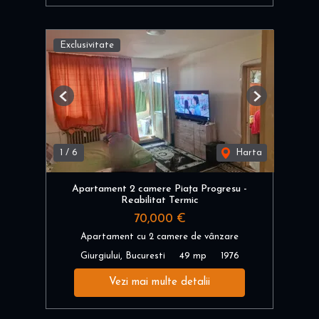
Exclusivitate
Previous
Next
1
/
6
Harta
Apartament 2 camere Piața Progresu -
Reabilitat Termic
70,000 €
Apartament cu 2 camere de vânzare
Giurgiului, Bucuresti
49 mp
1976
Vezi mai multe detalii