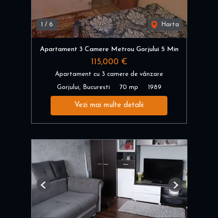
1
/
6
Harta
Apartament 3 Camere Metrou Gorjului 5 Min
115,000 €
Apartament cu 3 camere de vânzare
Gorjului, Bucuresti
70 mp
1989
Vezi mai multe detalii
Previous
Next