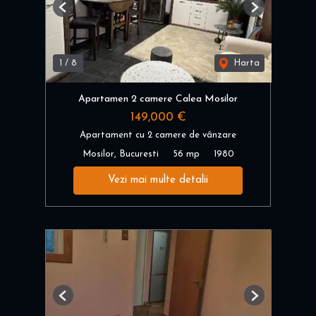
Previous
Next
1
/
8
Harta
Apartamen 2 camere Calea Mosilor
149,000 €
Apartament cu 2 camere de vânzare
Mosilor, Bucuresti
56 mp
1980
Vezi mai multe detalii
Previous
Next