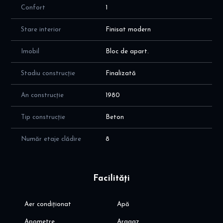
Confort
1
Stare interior
Finisat modern
Imobil
Bloc de apart.
Stadiu construcție
Finalizată
An construcție
1980
Tip construcție
Beton
Număr etaje clădire
8
Facilități
Aer condiționat
Apă
Apometre
Aragaz