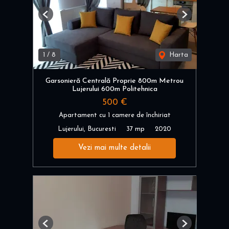
Previous
Next
1
/
8
Harta
Garsonieră Centrală Proprie 800m Metrou
Lujerului 600m Politehnica
500 €
Apartament cu 1 camere de închiriat
Lujerului, Bucuresti
37 mp
2020
Vezi mai multe detalii
Previous
Next