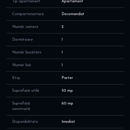
Tip apartament
Apartament
Avantaje
Zonă liniștită și accesibilă
Compartimentare
Decomandat
Aproape de metrou și mijloace de transport
Ideal pentru cuplu sau persoană singură
Număr camere
2
Condiții închiriere
Dormitoare
1
Chirie: 400 €/lună
Garanție: 600 € (returnabilă la finalul contractului)
Număr bucătării
1
Pentru mai multe detalii sau programarea unei vizionări, vă
rugăm să ne contactați.
Număr băi
1
Etaj
Parter
Suprafață utilă
50 mp
Suprafață
60 mp
construită
Disponibilitate
Imediat