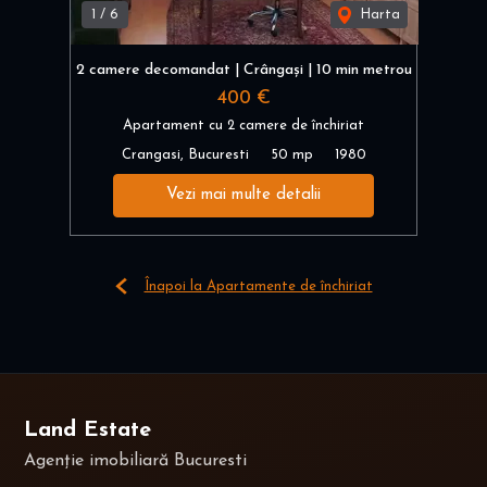
1
/
6
Harta
2 camere decomandat | Crângași | 10 min metrou
400 €
Apartament cu 2 camere de închiriat
Crangasi, Bucuresti
50 mp
1980
Vezi mai multe detalii
Înapoi la Apartamente de închiriat
Land Estate
Agenție imobiliară Bucuresti