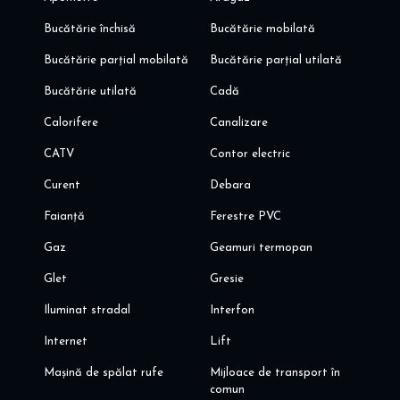
Bucătărie închisă
Bucătărie mobilată
Bucătărie parțial mobilată
Bucătărie parțial utilată
Bucătărie utilată
Cadă
Calorifere
Canalizare
CATV
Contor electric
Curent
Debara
Faianță
Ferestre PVC
Gaz
Geamuri termopan
Glet
Gresie
Iluminat stradal
Interfon
Internet
Lift
Mașină de spălat rufe
Mijloace de transport în
comun