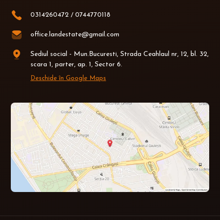
0314260472
/
0744770118
office.landestate@gmail.com
Sediul social - Mun.Bucuresti, Strada Ceahlaul nr, 12, bl. 32,
scara 1, parter, ap. 1, Sector 6.
Deschide în Google Maps