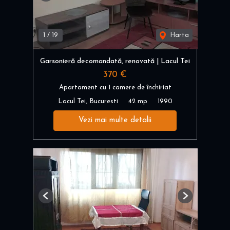
1
/
19
Harta
Garsonieră decomandată, renovată | Lacul Tei
370 €
Apartament cu 1 camere de închiriat
Lacul Tei, Bucuresti
42 mp
1990
Vezi mai multe detalii
Previous
Next