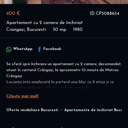
400 €
ID CP3088634
Apartament cu 2 camere de închiriat
Crangasi, Bucuresti
50 mp
1980
WhatsApp
Facebook
Se oferă spre închiriere un apartament cu 2 camere, decomandat,
situat în cartierul Crângași, la aproximativ 10 minute de Metrou
Crângași.
Locuința este amplasată la parterul unui bloc cu 8 etaje și se
închiriază mobilată și utilată, conform imaginilor.
Citește mai mult
Caracteristici principale
2 camere decomandate
Oferte imobiliare Bucuresti
Apartamente de închiriat Bucures
Parter / 8 etaje
Compartimentare practică
Mobilat și utilat