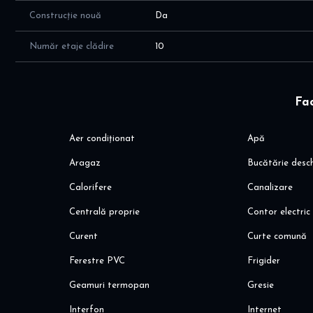
Construcție nouă
Da
Acces securizat în curtea privată prin:
telecomandă
Număr etaje clădire
10
cartelă
apel telefonic
Avantaje
Fac
Gata de mutare imediată
Ideal pentru locuit sau investiție
Zonă liniștită, cu acces rapid către centru
Aer condiționat
Apă
Aragaz
Bucătărie desc
Pentru mai multe detalii sau programarea unei vizionări, 
Calorifere
Canalizare
Centrală proprie
Contor electric
Curent
Curte comună
Ferestre PVC
Frigider
Geamuri termopan
Gresie
Interfon
Internet