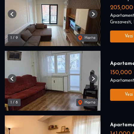
205,000
Apartament
Previous
Next
Grozavesti, 
Vezi
1
/
9
Harta
Apartame
150,000
Apartament
Previous
Next
Vezi
1
/
8
Harta
Apartame