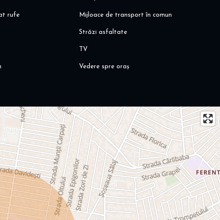
at rufe
Mijloace de transport în comun
Străzi asfaltate
TV
n
Vedere spre oraș