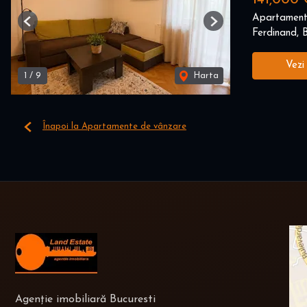
141,000 
Apartament
Previous
Next
Ferdinand, B
Vezi
1
/
9
Harta
Înapoi la Apartamente de vânzare
Agenție imobiliară Bucuresti