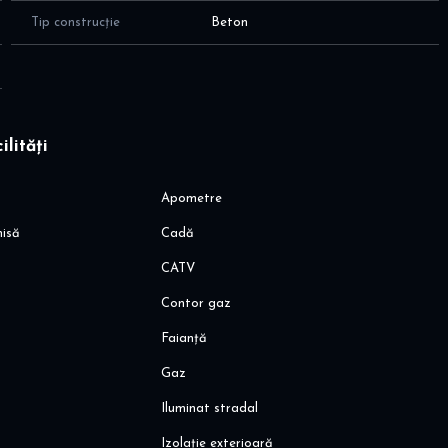
Tip construcție
Beton
ilități
Apometre
hisă
Cadă
vă rugăm să ne contactați.
CATV
Contor gaz
Faianță
Gaz
Iluminat stradal
Izolație exterioară