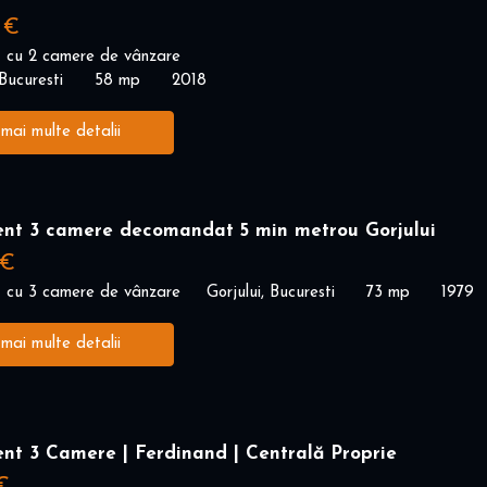
 €
 cu 2 camere de vânzare
Bucuresti
58 mp
2018
 mai multe detalii
nt 3 camere decomandat 5 min metrou Gorjului
 €
 cu 3 camere de vânzare
Gorjului, Bucuresti
73 mp
1979
 mai multe detalii
nt 3 Camere | Ferdinand | Centrală Proprie