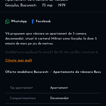
Gorjului, Bucuresti
73 mp
1979
WhatsApp
Facebook
Vă propunem spre vânzare un apartament de 3 camere,
decomandat, situat în cartierul Militari zona Gorjului, la doar 5
minute de mers pe jos de metrou.
Imobilul este amplasat la etajul 1 din 10, într-un bloc construit în
1979, reabilitat termic.
Citește mai mult
Suprafață totală: 73 mp
Orientare sudică – apartament luminos pe tot parcursul zilei.
Oferte imobiliare Bucuresti
Apartamente de vânzare Bucures
Compartimentare:
living
Tip apartament
Apartament
2 dormitoare
bucătărie spațioasă
Compartimentare
Decomandat
2 băi (ambele prevăzute cu geam pentru aerisire naturală)
2 debarale