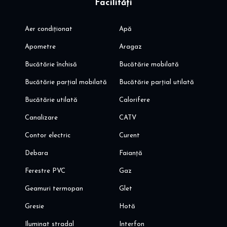
Facilități
Aer condiționat
Apă
Apometre
Aragaz
Bucătărie închisă
Bucătărie mobilată
Bucătărie parțial mobilată
Bucătărie parțial utilată
Bucătărie utilată
Calorifere
Canalizare
CATV
Contor electric
Curent
Debara
Faianță
Ferestre PVC
Gaz
Geamuri termopan
Glet
Gresie
Hotă
Iluminat stradal
Interfon