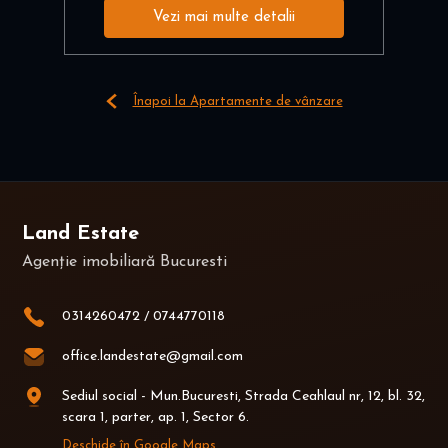
Vezi mai multe detalii
Înapoi la Apartamente de vânzare
Land Estate
Agenție imobiliară Bucuresti
0314260472
/
0744770118
office.landestate@gmail.com
Sediul social - Mun.Bucuresti, Strada Ceahlaul nr, 12, bl. 32,
scara 1, parter, ap. 1, Sector 6.
Deschide în Google Maps