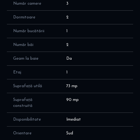
Număr camere
3
2 balcoane închise cu tâmplărie termopan
Coloana de gaze pentru centrală este deja trasă în bloc,
Dormitoare
2
existând posibilitatea montării unei centrale proprii.
Număr bucătării
1
Zonă foarte bine conectată, cu acces rapid la mijloace de
transport, școli, magazine și alte facilități.
Număr băi
2
Geam la baie
Da
Etaj
1
Suprafață utilă
73 mp
Suprafață
90 mp
construită
Disponibilitate
Imediat
Orientare
Sud