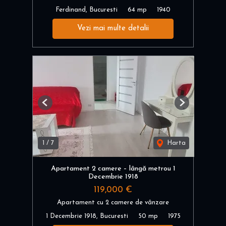
Ferdinand, Bucuresti
64 mp
1940
Vezi mai multe detalii
Previous
Next
1
/
7
Harta
Apartament 2 camere – lângă metrou 1
Decembrie 1918
119,000 €
Apartament cu 2 camere de vânzare
1 Decembrie 1918, Bucuresti
50 mp
1975