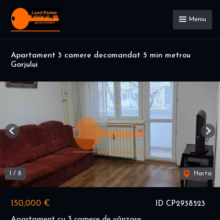
Meniu
Apartament 3 camere decomandat 5 min metrou
Gorjului
Previous
Nex
1
/
8
Harta
150,000 €
ID CP2938523
Apartament cu 3 camere de vânzare