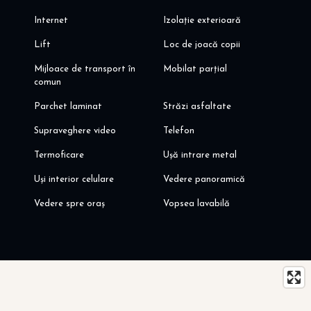
Internet
Izolație exterioară
Lift
Loc de joacă copii
Mijloace de transport în
Mobilat parțial
comun
Parchet laminat
Străzi asfaltate
Supraveghere video
Telefon
Termoficare
Ușă intrare metal
Uși interior celulare
Vedere panoramică
Vedere spre oraș
Vopsea lavabilă