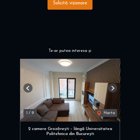
Solicită vizionare
Te-ar putea interesa și:
Previous
Next
1
/
9
Harta
2 camere Grozăvești – lângă Universitatea
Politehnica din București