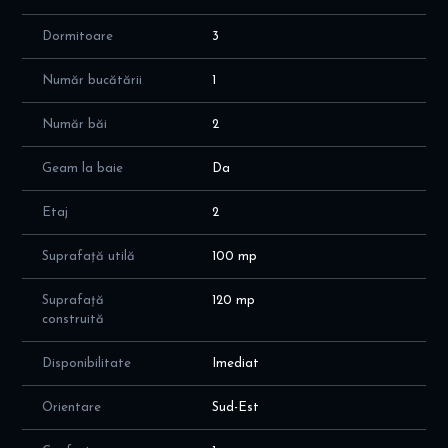
Una dintre băi are geam pentru lumină naturală și ventilație
Balcon generos
Dormitoare
3
Camere luminoase și bine compartimentate
Dotări
Număr bucătării
1
Geamuri termopan
Ușă metalică
Număr băi
2
Gresie și faianță
Parchet
Geam la baie
Da
Localizare excelentă
Etaj
2
3 minute până la Metrou Gorjului
Aproape de piață, supermarketuri și magazine
Suprafață utilă
100 mp
Acces rapid către mijloace de transport în comun
Școli, grădinițe și farmacii în apropiere
Suprafață
120 mp
Zonă foarte căutată pentru locuit sau investiție
construită
Pentru mai multe detalii sau pentru programarea unei vizionări,
Disponibilitate
Imediat
vă rog să mă contactați.
Orientare
Sud-Est