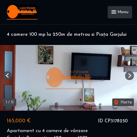
Meniu
4 camere 100 mp la 250m de metrou si Piața Gorjului
Previous
Nex
1
/
11
Harta
165,000 €
ID CP3178250
Apartament cu 4 camere de vânzare