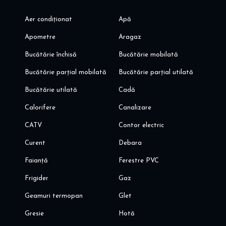
Aer condiționat
Apă
Apometre
Aragaz
Bucătărie închisă
Bucătărie mobilată
Bucătărie parțial mobilată
Bucătărie parțial utilată
Bucătărie utilată
Cadă
Calorifere
Canalizare
CATV
Contor electric
Curent
Debara
Faianță
Ferestre PVC
Frigider
Gaz
Geamuri termopan
Glet
Gresie
Hotă