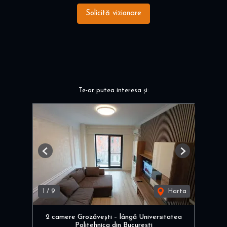
Solicită vizionare
Te-ar putea interesa și:
Previous
Next
1
/
9
Harta
2 camere Grozăvești – lângă Universitatea
Politehnica din București