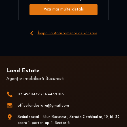
Vezi mai multe detalii
Înapoi la Apartamente de vânzare
Land Estate
Agenție imobiliară Bucuresti
0314260472
/
0744770118
office.landestate@gmail.com
Sediul social - Mun.Bucuresti, Strada Ceahlaul nr, 12, bl. 32,
scara 1, parter, ap. 1, Sector 6.