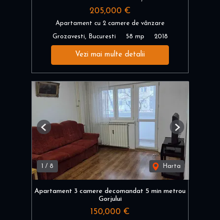
205,000 €
Apartament cu 2 camere de vânzare
Grozavesti, Bucuresti
58 mp
2018
Vezi mai multe detalii
Previous
Next
1
/
8
Harta
Apartament 3 camere decomandat 5 min metrou
Gorjului
150,000 €