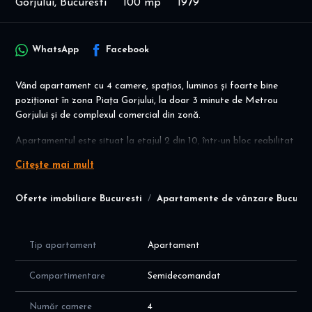
Gorjului, Bucuresti
100 mp
1979
WhatsApp
Facebook
Vând apartament cu 4 camere, spațios, luminos și foarte bine
poziționat în zona Piața Gorjului, la doar 3 minute de Metrou
Gorjului și de complexul comercial din zonă.
Apartamentul este situat la etajul 2 din 10, într-un bloc reabilitat
termic, construit în anul 1979, oferind confort sporit și costuri
Citește mai mult
reduse la întreținere.
Detalii proprietate
Oferte imobiliare Bucuresti
Apartamente de vânzare Bucures
4 camere
Suprafață: 100 mp
Etaj: 2/10
Tip apartament
Apartament
Bloc reabilitat termic
An construcție: 1979
Compartimentare
Semidecomandat
Compartimentare & avantaje
2 băi
Număr camere
4