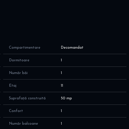
igider, ustensile de gătit
Compartimentare
Decomandat
Dormitoare
1
Număr băi
1
 necesare în apropiere
Etaj
11
Suprafață construită
50 mp
Confort
1
l personal
Număr balcoane
1