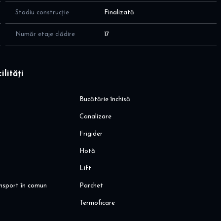
Stadiu construcție
Finalizată
Număr etaje clădire
17
ilități
Bucătărie închisă
Canalizare
Frigider
Hotă
Lift
ansport în comun
Parchet
Termoficare