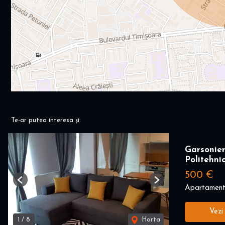
Te-ar putea interesa și:
Garsonie
Politehni
500 €
Previous
Next
Apartament 
Vezi
1
/
8
Harta