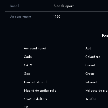
Imobil
Bloc de apart.
An construcție
1980
Fac
Aer condiționat
Apă
Cadă
Calorifere
CATV
Curent
Gaz
Gresie
Iluminat stradal
Internet
Mașină de spălat rufe
Mijloace de tr
Străzi asfaltate
Telefon
TV