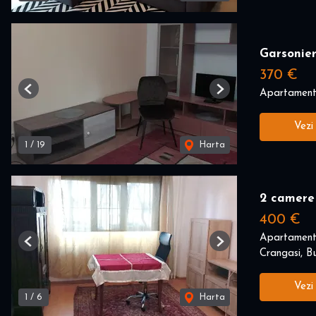
Garsonier
370 €
Apartament 
Previous
Next
Vezi
1
/
19
Harta
2 camere
400 €
Apartament 
Previous
Next
Crangasi, Bu
Vezi
1
/
6
Harta