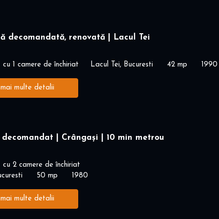
ă decomandată, renovată | Lacul Tei
cu 1 camere de închiriat
Lacul Tei, Bucuresti
42 mp
1990
 mai multe detalii
 decomandat | Crângași | 10 min metrou
cu 2 camere de închiriat
curesti
50 mp
1980
 mai multe detalii