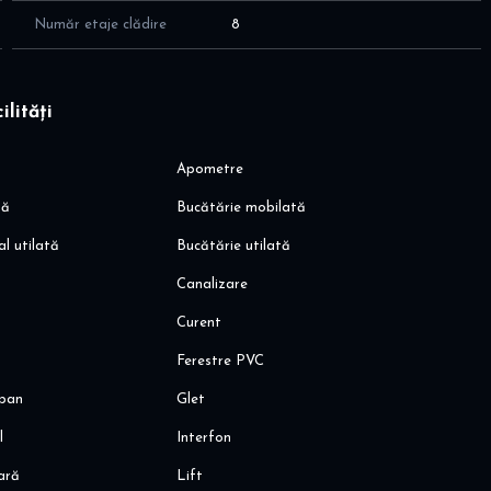
Număr etaje clădire
8
ilități
nte, apartamentul reprezintă o alegere foarte bună atât
e).
Apometre
ipa Land Estate vă stă la dispoziție.
să
Bucătărie mobilată
al utilată
Bucătărie utilată
Canalizare
Curent
Ferestre PVC
pan
Glet
l
Interfon
oară
Lift