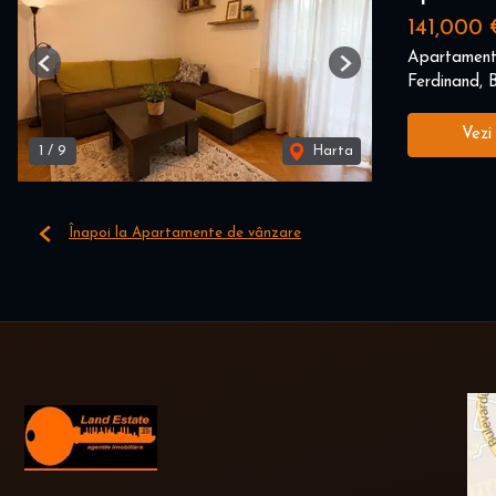
141,000 
Apartament
Previous
Next
Ferdinand, B
Vezi
1
/
9
Harta
Înapoi la Apartamente de vânzare