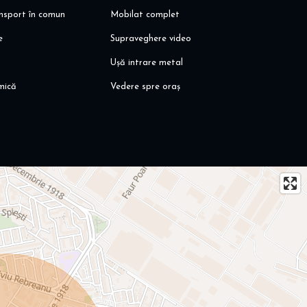
ansport în comun
Mobilat complet
e
Supraveghere video
Ușă intrare metal
mică
Vedere spre oraș