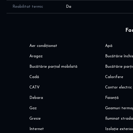
92.000 € (mobilat)
Reabilitat termic
Da
89.000 € (nemobilat)
Negociabil
Fac
Datorită poziționării excelente și compartimentării eficie
pentru locuință personală, cât și pentru investiție (închirier
Aer condiționat
Apă
Pentru mai multe detalii și programarea unei vizionări, ech
Aragaz
Bucătărie închi
Bucătărie parțial mobilată
Bucătărie parți
Cadă
Calorifere
CATV
Contor electric
Debara
Faianță
Gaz
Geamuri termo
Gresie
Iluminat strada
Internet
Izolație exteri