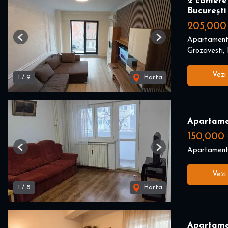
2 camere 
București
205,000
Apartament
Previous
Next
Grozavesti, 
Vezi
1
/
9
Harta
Apartame
150,000
Apartament
Previous
Next
Vezi
1
/
8
Harta
Apartame