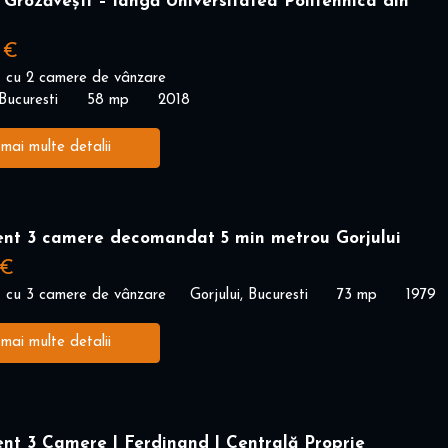
Grozăvești – lângă Universitatea Politehnica din
 €
 cu 2 camere de vânzare
Bucuresti
58 mp
2018
 mai multe detalii
nt 3 camere decomandat 5 min metrou Gorjului
 €
 cu 3 camere de vânzare
Gorjului, Bucuresti
73 mp
1979
 mai multe detalii
nt 3 Camere | Ferdinand | Centrală Proprie