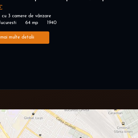
€
 cu 3 camere de vânzare
ucuresti
64 mp
1940
 mai multe detalii