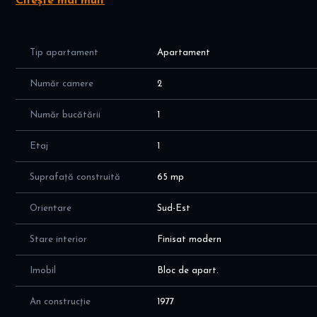
Citește mai mult
Caracteristici principale
2 camere decomandate
Suprafață utilă: 56 mp
Tip apartament
Apartament
Etaj: 1 / 8
Confort 1
Număr camere
2
Avantaje
Număr bucătării
1
Compartimentare practică, fără trecere prin camere
Etaj inferior – acces facil, foarte căutat
Etaj
1
Posibilitate de achiziție mobilat sau nemobilat, în funcție 
Suprafață construită
65 mp
Localizare și facilități
Zona oferă acces rapid la:
Orientare
Sud-Est
Metrou 1 Decembrie 1918 la 29 minute
Metrou Titan la 15 minute
Stare interior
Finisat modern
Școli și grădinițe
Supermarketuri și magazine
Imobil
Bloc de apart.
Mijloace de transport în comun
An construcție
1977
Preț