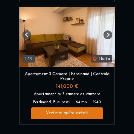
Previous
Next
1
/
9
Harta
Apartament 3 Camere | Ferdinand | Centrală
Proprie
141,000 €
Apartament cu 3 camere de vânzare
Ferdinand, Bucuresti
64 mp
1940
Vezi mai multe detalii