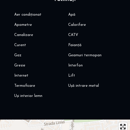
Aer condiționat
Apă
Apometre
Calorifere
Canalizare
CATV
Curent
Faianță
Gaz
Geamuri termopan
Gresie
Interfon
Internet
Lift
Termoficare
Ușă intrare metal
Uși interior lemn