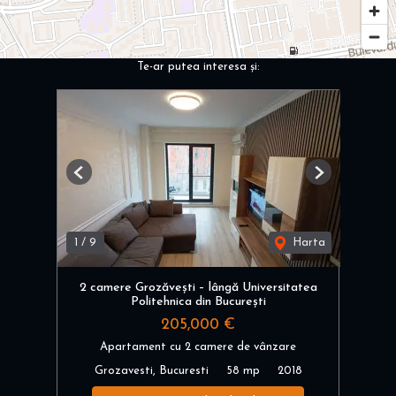
Te-ar putea interesa și:
Previous
Next
1
/
9
Harta
2 camere Grozăvești – lângă Universitatea
Politehnica din București
205,000 €
Apartament cu 2 camere de vânzare
Grozavesti, Bucuresti
58 mp
2018