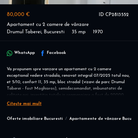
80,000 €
ID CP2813552
Apartament cu 2 camere de vânzare
Drumul Taberei, Bucuresti
35 mp
1970
WhatsApp
Facebook
Va propunem spre vanzare un apartament cu 2 camere
exceptional vedere stradala, renovat integral 07/2025 totul nou,
et 5/10, confort II, 35 mp, bloc stradal (vizavi de parc Drumul
Taberei - fost Moghioros), semidecomandat, imbunatatiri de
calitate noi, investitia totala in reamenajare a fost de 20000
euro (incluzand bucatarie mobilata/ utilata si AC): usi interior,
Citește mai mult
usa metalica, termopan, gresie; faianta; parchet; iluminat led, aer
conditionat wifi inverter, usa metalica, calorifere otel.
Oferte imobiliare Bucuresti
Apartamente de vânzare Bucures
S-a decopertat pana la beton, s-a turnat sapa, instalatia
electrica si sanitara s-a refacut de la zero. Se vinde cu bucatarie