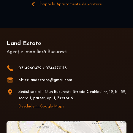
Înapoi la Apartamente de vânzare
Land Estate
Agenție imobiliară Bucuresti
0314260472
/
0744770118
office.landestate@gmail.com
Sediul social - Mun.Bucuresti, Strada Ceahlaul nr, 12, bl. 32,
scara 1, parter, ap. 1, Sector 6.
Deschide în Google Maps