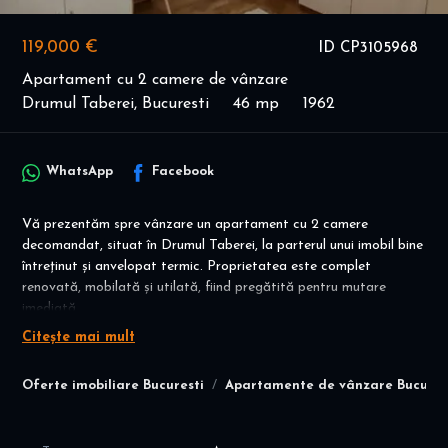
119,000 €
ID CP3105968
Apartament cu 2 camere de vânzare
Drumul Taberei, Bucuresti
46 mp
1962
WhatsApp
Facebook
Vă prezentăm spre vânzare un apartament cu 2 camere
decomandat, situat în Drumul Taberei, la parterul unui imobil bine
întreținut și anvelopat termic. Proprietatea este complet
renovată, mobilată și utilată, fiind pregătită pentru mutare
imediată.
Citește mai mult
Apartamentul beneficiază de o compartimentare practică și de
multiple îmbunătățiri realizate cu atenție la detalii. Instalația
Oferte imobiliare Bucuresti
Apartamente de vânzare Bucures
electrică a fost schimbată complet pe fire de cupru, cu prize
suplimentare și conexiuni pentru internet și cablu TV în fiecare
cameră. De asemenea, instalația sanitară a fost refăcută