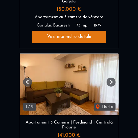
Gorjului
150,000 €
Apartament cu 3 camere de vânzare
Gorjului, Bucuresti
73 mp
1979
Vezi mai multe detalii
Previous
Next
1
/
9
Harta
Apartament 3 Camere | Ferdinand | Centrală
Proprie
141,000 €