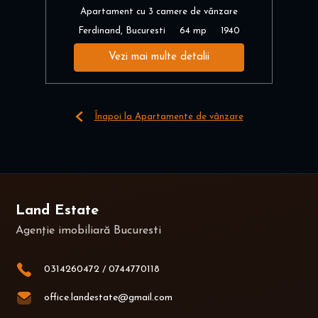
Apartament cu 3 camere de vânzare
Ferdinand, Bucuresti
64 mp
1940
Vezi mai multe detalii
Înapoi la Apartamente de vânzare
Land Estate
Agenție imobiliară Bucuresti
0314260472
/
0744770118
office.landestate@gmail.com