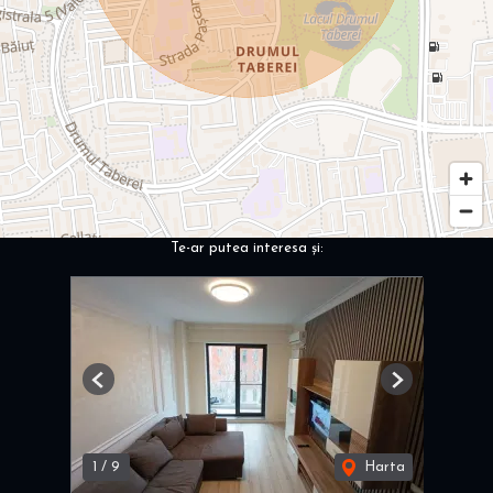
Te-ar putea interesa și:
Previous
Next
1
/
9
Harta