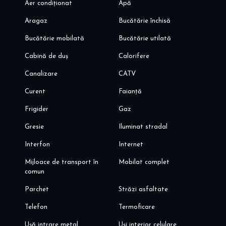
Aer condiționat
Apă
Aragaz
Bucătărie închisă
Bucătărie mobilată
Bucătărie utilată
Cabină de duș
Calorifere
Canalizare
CATV
Curent
Faianță
Frigider
Gaz
Gresie
Iluminat stradal
Interfon
Internet
Mijloace de transport în
Mobilat complet
comun
Parchet
Străzi asfaltate
Telefon
Termoficare
Ușă intrare metal
Uși interior celulare