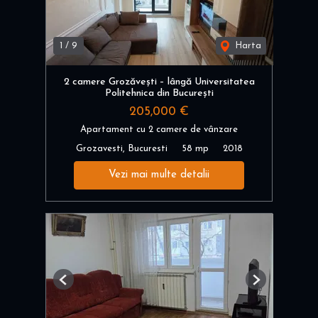
1
/
9
Harta
2 camere Grozăvești – lângă Universitatea
Politehnica din București
205,000 €
Apartament cu 2 camere de vânzare
Grozavesti, Bucuresti
58 mp
2018
Vezi mai multe detalii
Previous
Next