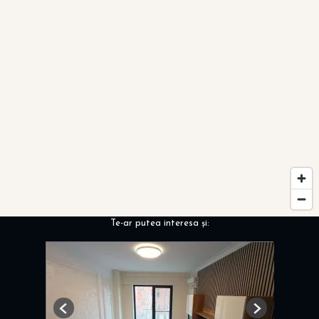
Te-ar putea interesa și:
Previous
Next