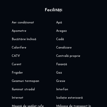
Facilități
Aer condiționat
Apă
Apometre
Aragaz
Bucătărie închisă
Cadă
Calorifere
Canalizare
CATV
Centrală proprie
Curent
Faianță
Frigider
Gaz
Geamuri termopan
Gresie
Iluminat stradal
Interfon
Internet
Izolație exterioară
Mașină de spălat rufe
Mijloace de transport în