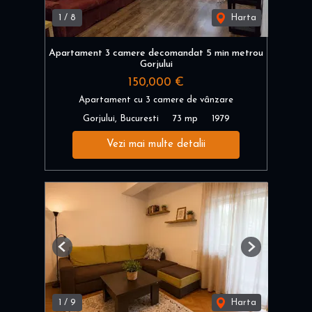
1
/
8
Harta
Apartament 3 camere decomandat 5 min metrou
Gorjului
150,000 €
Apartament cu 3 camere de vânzare
Gorjului, Bucuresti
73 mp
1979
Vezi mai multe detalii
Previous
Next
1
/
9
Harta