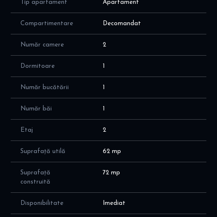
Tip apartament
Apartament
In apropiere aveti: stati STB 137,138, tramvaiul 41- statie MALL
Compartimentare
Decomandat
PLAZA, tramvai 8,25, Mega Image, LIDL, 8 minute METROU
LUJERULUI, CARREFOUR Lujerului, Parcul Moghiors, Parcul
Număr camere
2
Liniei( la 2 minute de faza 3), Afi Cotroceni, scoala, gradinita,
cresa, liceu, etc .
Dormitoare
1
Număr bucătării
1
Număr băi
1
Etaj
2
Suprafață utilă
62 mp
Suprafață
72 mp
construită
Disponibilitate
Imediat