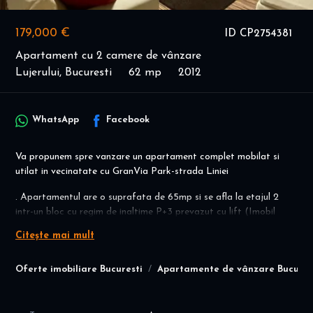
179,000 €
ID CP2754381
Apartament cu 2 camere de vânzare
Lujerului, Bucuresti
62 mp
2012
WhatsApp
Facebook
Va propunem spre vanzare un apartament complet mobilat si
utilat in vecinatate cu GranVia Park-strada Liniei
. Apartamentul are o suprafata de 65mp si se afla la etajul 2
intr-un bloc cu regim de inaltime P+3 prevazut cu lift (Imobil
2012).
Citește mai mult
Este dotat cu: CENTRALA PROPRIE PE GAZ cu termostat
ambient, WI FI , AER CONDITIONAT , hota cu evacuare
Oferte imobiliare Bucuresti
Apartamente de vânzare Bucures
externa, combina frigorifica, masina de spalat rufe, masina de
spalat vase, aspirator, aparat cafea, plita si cuptor, cuptor cu
microunde, TV. Balcon spatios tip terasa deschis.