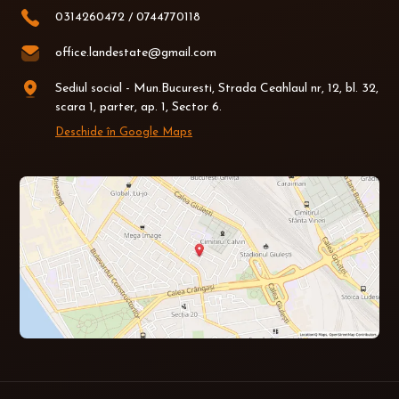
0314260472
/
0744770118
office.landestate@gmail.com
Sediul social - Mun.Bucuresti, Strada Ceahlaul nr, 12, bl. 32,
scara 1, parter, ap. 1, Sector 6.
Deschide în Google Maps