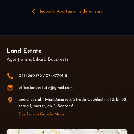
Înapoi la Apartamente de vânzare
Land Estate
Agenție imobiliară Bucuresti
0314260472
/
0744770118
office.landestate@gmail.com
Sediul social - Mun.Bucuresti, Strada Ceahlaul nr, 12, bl. 32,
scara 1, parter, ap. 1, Sector 6.
Deschide în Google Maps