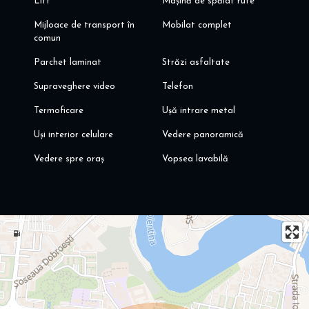
Lift
Mașină de spălat rufe
Mijloace de transport în
Mobilat complet
comun
Parchet laminat
Străzi asfaltate
Supraveghere video
Telefon
Termoficare
Ușă intrare metal
Uși interior celulare
Vedere panoramică
Vedere spre oraș
Vopsea lavabilă