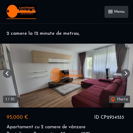
Meniu
2 camere la 12 minute de metrou,
Previous
Nex
1
/
10
Harta
95,000 €
ID CP2934533
Apartament cu 2 camere de vânzare