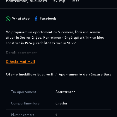
Pantelimon, Bucuresti
52 mp
1975
WhatsApp
Facebook
Vă propunem un apartament cu 2 camere, fără risc seismic,
situat în Sector 2, Șos. Pantelimon (lângă spital), într-un bloc
construit în 1974 și reabilitat termic în 2022.
Detalii apartament
Citește mai mult
2 camere
compartimentare circulară
etaj 6 / 10
Oferte imobiliare Bucuresti
Apartamente de vânzare Bucures
suprafață: 52 mp (inclusiv balcon 3 mp)
balcon închis, pe partea din spate (intrare tot prin spate – zonă
mai liniștită)
Tip apartament
Apartament
fără risc seismic
Compartimentare
Circular
Bucătăria este deschisă, iar apartamentul se vinde mobilat și
utilat complet:
Număr camere
2