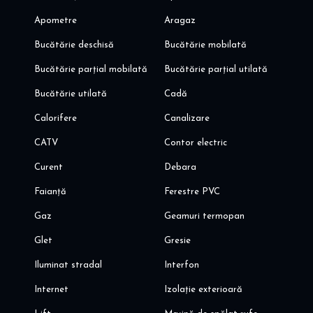
Apometre
Aragaz
Bucătărie deschisă
Bucătărie mobilată
Bucătărie parțial mobilată
Bucătărie parțial utilată
Bucătărie utilată
Cadă
Calorifere
Canalizare
CATV
Contor electric
Curent
Debara
Faianță
Ferestre PVC
Gaz
Geamuri termopan
Glet
Gresie
Iluminat stradal
Interfon
Internet
Izolație exterioară