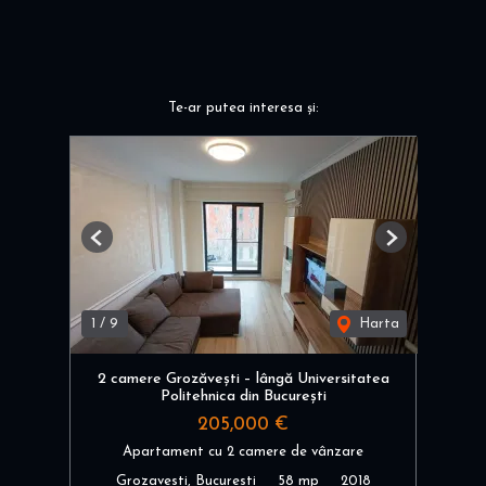
Te-ar putea interesa și:
Previous
Next
1
/
9
Harta
2 camere Grozăvești – lângă Universitatea
Politehnica din București
205,000 €
Apartament cu 2 camere de vânzare
Grozavesti, Bucuresti
58 mp
2018