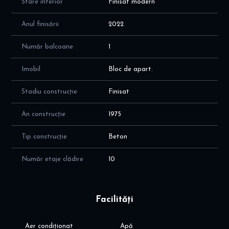
Stare interior
Finisat modern
conectată, cu multiple facilități în imediata apropiere. Disponibil
pentru vizionare.
Anul finisării
2022
Număr balcoane
1
Imobil
Bloc de apart.
Stadiu construcție
Finisat
An construcție
1975
Tip construcție
Beton
Număr etaje clădire
10
Facilități
Aer condiționat
Apă