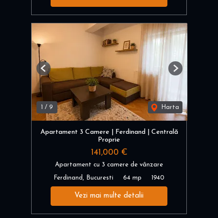
Previous
Next
1
/
9
Harta
Apartament 3 Camere | Ferdinand | Centrală
Proprie
141,000 €
Apartament cu 3 camere de vânzare
Ferdinand, Bucuresti
64 mp
1940
Vezi mai multe detalii