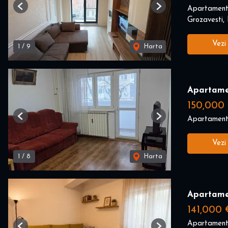
Apartament
Previous
Next
Grozavesti, 
Vezi
1
/
9
Harta
Apartame
150,000
Apartament
Previous
Next
Vezi
1
/
8
Harta
Apartame
141,000 
Apartament