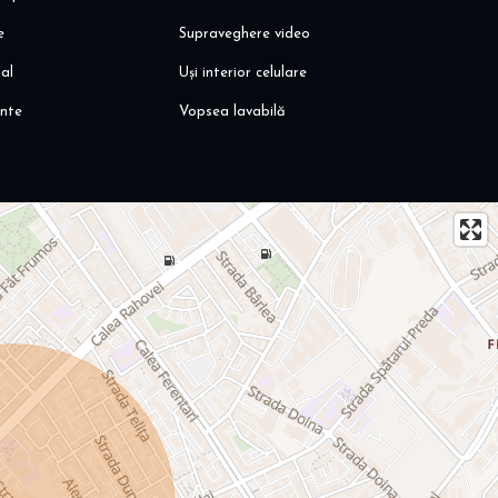
e
Supraveghere video
al
Uși interior celulare
unte
Vopsea lavabilă