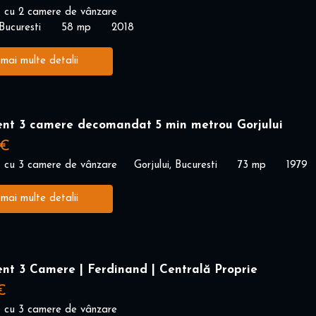
 cu 2 camere de vânzare
Bucuresti
58 mp
2018
 mai multe detalii
nt 3 camere decomandat 5 min metrou Gorjului
 €
 cu 3 camere de vânzare
Gorjului, Bucuresti
73 mp
1979
 mai multe detalii
nt 3 Camere | Ferdinand | Centrală Proprie
€
 cu 3 camere de vânzare