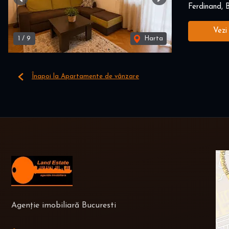
Previous
Next
Ferdinand, B
Vezi
1
/
9
Harta
Înapoi la Apartamente de vânzare
Agenție imobiliară Bucuresti