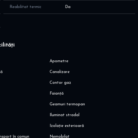
Reabilitat termic
Da
ilități
Apometre
ă stăm la dispoziție.
să
Canalizare
Contor gaz
Faianță
Geamuri termopan
Iluminat stradal
Izolație exterioară
ansport în comun
Nemobilat