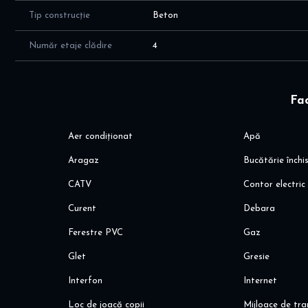
Avantaje
Tip construcție
Beton
Apartament renovat „de la zero”
Număr etaje clădire
4
Posibilitate de amenajare după propriul gust
Loc de parcare rezervat (plătit anual la primărie)
Ideal pentru locuință sau investiție
Alte detalii
Fac
Se acceptă cash și credit bancar
Zonă cu acces la transport, magazine și facilități urbane
Aer condiționat
Apă
Pentru mai multe detalii sau programarea unei vizionări, v
Aragaz
Bucătărie închi
CATV
Contor electric
Curent
Debara
Ferestre PVC
Gaz
Glet
Gresie
Interfon
Internet
Loc de joacă copii
Mijloace de tr