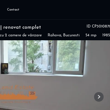
Contact
ID CP3010871
| renovat complet
cu 2 camere de vânzare
Rahova, Bucuresti
54 mp
1985
Next