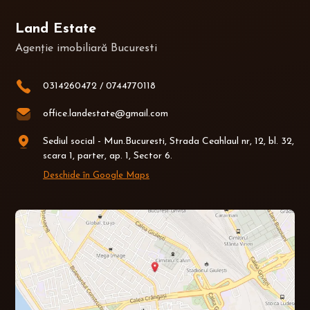
Land Estate
Agenție imobiliară Bucuresti
0314260472
/
0744770118
office.landestate@gmail.com
Sediul social - Mun.Bucuresti, Strada Ceahlaul nr, 12, bl. 32,
scara 1, parter, ap. 1, Sector 6.
Deschide în Google Maps