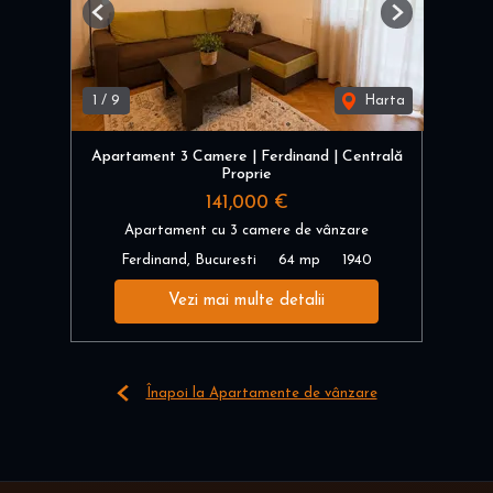
Previous
Next
1
/
9
Harta
Apartament 3 Camere | Ferdinand | Centrală
Proprie
141,000 €
Apartament cu 3 camere de vânzare
Ferdinand, Bucuresti
64 mp
1940
Vezi mai multe detalii
Înapoi la Apartamente de vânzare