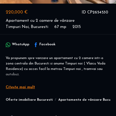
220,000 €
ID CP2654530
Apartament cu 2 camere de vânzare
Timpuri Noi, Bucuresti
67 mp
2015
WhatsApp
Facebook
Va propunem spre vanzare un apartament cu 2 camere intr-o
zona centrala din Bucuresti si anume Timpuri noi ( Vlaicu Voda
Residence) cu acces facil la metrou Timpuri noi , tramvai sau
autobuz.
Caracteristici princpiale ale apartamentului :
Citește mai mult
-se vinde mombilat si utilat cum este prezentat.
-mobilier si electrocasnice din gama premium.
Oferte imobiliare Bucuresti
Apartamente de vânzare Bucures
-intr un complex dat in folosinta in 2015
-este situat la etajul 3 din 10 ( 2 Lifturi )
- Centrala termica , Ac , Sistem iluminare , Electrovana , Alarma