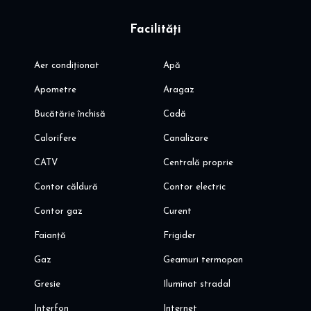
Facilități
Aer condiționat
Apă
Apometre
Aragaz
Bucătărie închisă
Cadă
Calorifere
Canalizare
CATV
Centrală proprie
Contor căldură
Contor electric
Contor gaz
Curent
Faianță
Frigider
Gaz
Geamuri termopan
Gresie
Iluminat stradal
Interfon
Internet