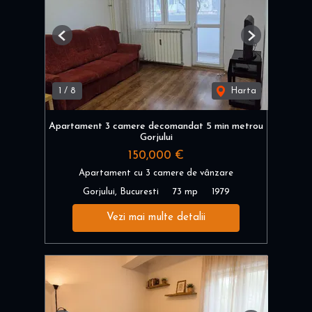
Previous
Next
1
/
8
Harta
Apartament 3 camere decomandat 5 min metrou
Gorjului
150,000 €
Apartament cu 3 camere de vânzare
Gorjului, Bucuresti
73 mp
1979
Vezi mai multe detalii