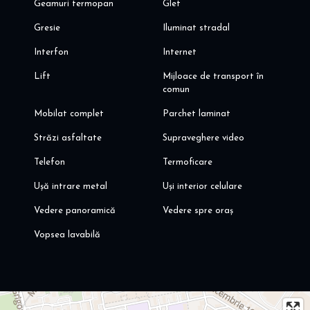
Geamuri termopan
Glet
Gresie
Iluminat stradal
Interfon
Internet
Lift
Mijloace de transport în
comun
Mobilat complet
Parchet laminat
Străzi asfaltate
Supraveghere video
Telefon
Termoficare
Ușă intrare metal
Uși interior celulare
Vedere panoramică
Vedere spre oraș
Vopsea lavabilă