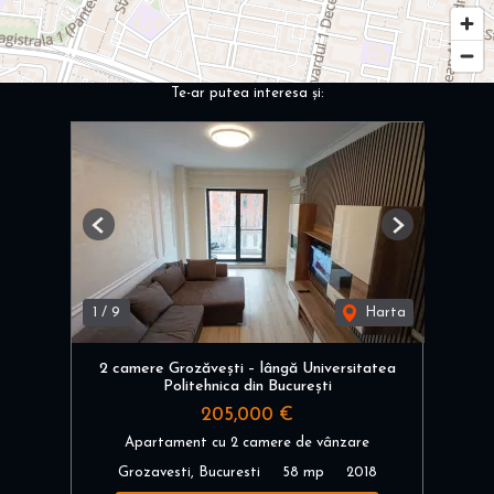
Te-ar putea interesa și:
Previous
Next
1
/
9
Harta
2 camere Grozăvești – lângă Universitatea
Politehnica din București
205,000 €
Apartament cu 2 camere de vânzare
Grozavesti, Bucuresti
58 mp
2018