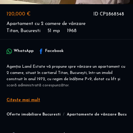
120,000 €
ID CP2868548
Apartament cu 2 camere de vânzare
Titan, Bucuresti
51 mp
1968
WhatsApp
Facebook
Agenția Land Estate vă propune spre vânzare un apartament cu
2 camere, situat în cartierul Titan, București, într-un imobil
construit în anul 1972, cu regim de înălțime P+9, dotat cu lift și
scară administrată corespunzător.
Detalii proprietate
Citește mai mult
Suprafață utilă: 50 m²
Compartimentare: semidecomandat
Oferte imobiliare Bucuresti
Apartamente de vânzare Bucures
Etaj: 3/9
Componență: living, dormitor, bucătărie, baie, hol, debara, balcon
Stare: îngrijit, curat, foarte bine întreținut