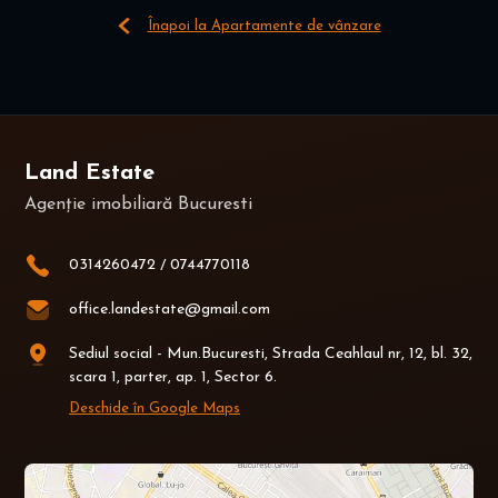
Înapoi la Apartamente de vânzare
Land Estate
Agenție imobiliară Bucuresti
0314260472
/
0744770118
office.landestate@gmail.com
Sediul social - Mun.Bucuresti, Strada Ceahlaul nr, 12, bl. 32,
scara 1, parter, ap. 1, Sector 6.
Deschide în Google Maps