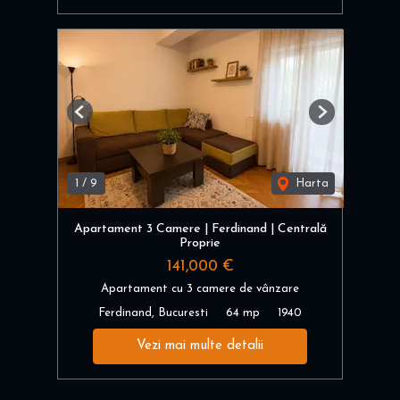
Previous
Next
1
/
9
Harta
Apartament 3 Camere | Ferdinand | Centrală
Proprie
141,000 €
Apartament cu 3 camere de vânzare
Ferdinand, Bucuresti
64 mp
1940
Vezi mai multe detalii