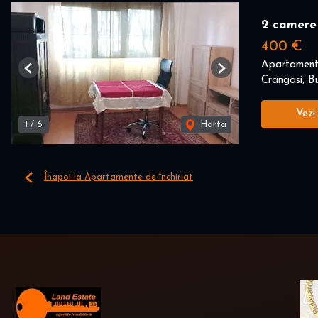
2 camere
400 €
Apartament 
Previous
Next
Crangasi, Bu
Vezi
1
/
6
Harta
Înapoi la Apartamente de închiriat