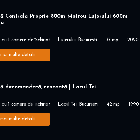
ră Centrală Proprie 800m Metrou Lujerului 600m
ca
cu 1 camere de închiriat
Lujerului, Bucuresti
37 mp
2020
 mai multe detalii
ă decomandată, renovată | Lacul Tei
cu 1 camere de închiriat
Lacul Tei, Bucuresti
42 mp
1990
 mai multe detalii