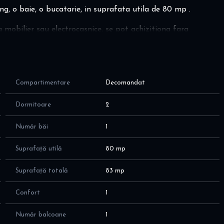
ng, o baie, o bucatarie, in suprafata utila de 80 mp .
a mobilier sau electrocasnice, se pot achizitiona fara
ru vizionare si detalii suplimentare: 0787887871 Alex Dumitru.
Compartimentare
Decomandat
Dormitoare
2
Număr băi
1
Suprafață utilă
80 mp
Suprafață totală
83 mp
Confort
1
Număr balcoane
1