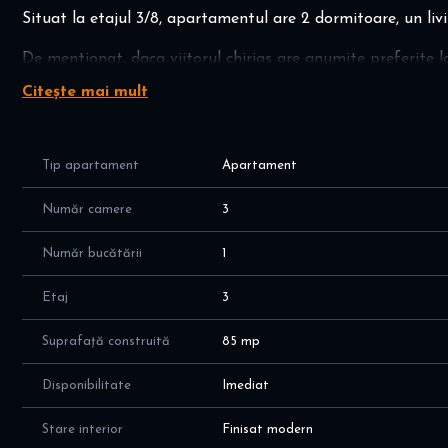
Situat la etajul 3/8, apartamentul are 2 dormitoare, un livi
De mentionat, daca viitorul chirias are anumite preferite l
probleme.
Citește mai mult
Agentia noastra isi doreste sa te simti acasa, asadar pent
Tip apartament
Apartament
Număr camere
3
Număr bucătării
1
Etaj
3
Suprafață construită
85 mp
Disponibilitate
Imediat
Stare interior
Finisat modern