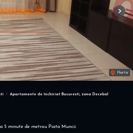
Next
Harta
ti
Apartamente de închiriat Bucuresti, zona Decebal
 la 5 minute de metrou Piata Muncii.