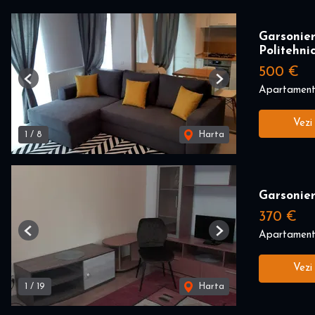
Garsonie
Politehni
500 €
Previous
Next
Apartament 
Vezi
1
/
8
Harta
Garsonier
370 €
Apartament 
Previous
Next
Vezi
1
/
19
Harta