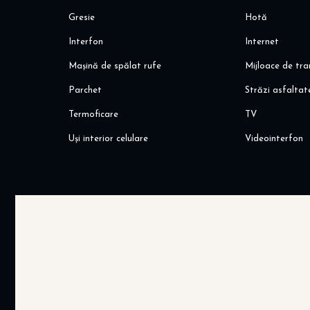
Gresie
Hotă
Interfon
Internet
Mașină de spălat rufe
Mijloace de tr
Parchet
Străzi asfaltat
Termoficare
TV
Uși interior celulare
Videointerfon