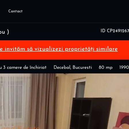
Contact
ID CP2491267
ou )
te invităm să vizualizezi proprietăți similare
 3 camere de închiriat
Decebal, Bucuresti
80 mp
1990