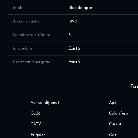
Imobil
Bloc de apart.
An construcție
1990
Număr etaje clădire
8
Intabulare
Există
Certificat Energetic
Există
Fac
Aer condiționat
Apă
Cadă
Calorifere
CATV
Curent
Frigider
Gaz