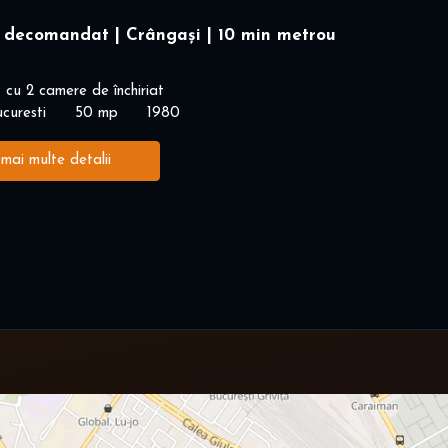
 decomandat | Crângași | 10 min metrou
cu 2 camere de închiriat
curesti
50 mp
1980
 mai multe detalii