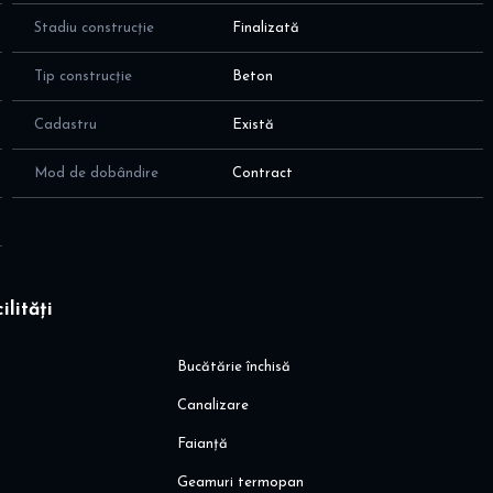
Stadiu construcție
Finalizată
Tip construcție
Beton
Cadastru
Există
Mod de dobândire
Contract
ilități
Bucătărie închisă
Canalizare
Faianță
Geamuri termopan