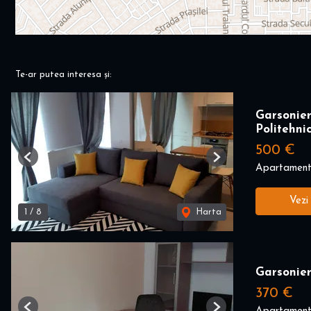
Te-ar putea interesa și:
Garsonie
Politehni
500 €
Previous
Next
Apartament 
Vezi
1
/
8
Harta
Garsonier
370 €