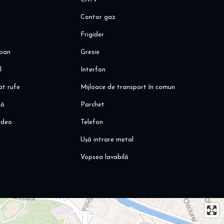
Contor gaz
Frigider
pan
Gresie
l
Interfon
at rufe
Mijloace de transport în comun
să
Parchet
ideo
Telefon
Ușă intrare metal
Vopsea lavabilă