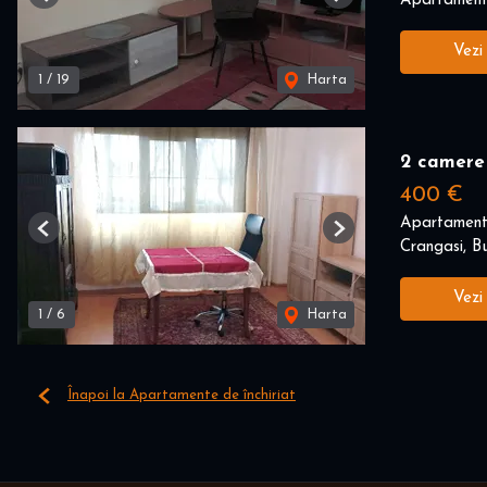
Apartament 
Previous
Next
Vezi
1
/
19
Harta
2 camere
400 €
Apartament 
Previous
Next
Crangasi, Bu
Vezi
1
/
6
Harta
Înapoi la Apartamente de închiriat