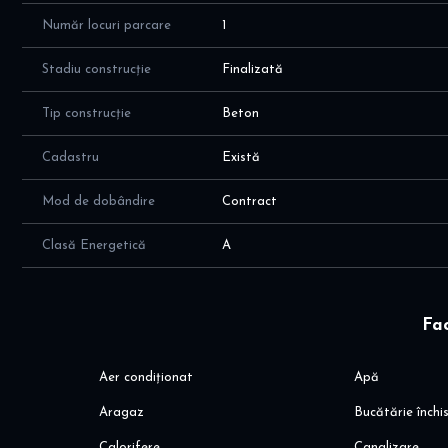
Număr locuri parcare
1
Stadiu construcție
Finalizată
Tip construcție
Beton
Cadastru
Există
Mod de dobândire
Contract
Clasă Energetică
A
Fac
Aer condiționat
Apă
Aragaz
Bucătărie închi
Calorifere
Canalizare