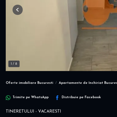
Previous
1
/
8
Oferte imobiliare Bucuresti
Apartamente de închiriat Bucures
Trimite pe
WhatsApp
Distribuie pe
Facebook
TINERETULUI - VACARESTI