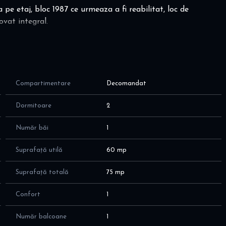
 pe etaj, bloc 1987 ce urmeaza a fi reabilitat, loc de
ovat integral.
re gradina si Parcul Tineretului, veti beneficia de aer
ce noi.
 mare si balcon inchis.
Compartimentare
Decomandat
 de sport (World Class-Asmita), supermarket (Mega Image
oala, gradinita, multe optiuni de transport in comun (+metrou
Dormitoare
2
Număr băi
1
 disponibil pentru vizionare acum.
Suprafață utilă
60 mp
uteti muta imediat, fara cheltuieli suplimentare. Este suficient
Suprafață totală
75 mp
una garantie.
Confort
1
Număr balcoane
1