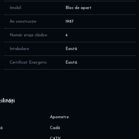
Imobil
Bloc de apart.
An construcție
1987
Număr etaje clădire
4
Intabulare
Există
Certificat Energetic
Există
ilități
Apometre
să
Cadă
CATV