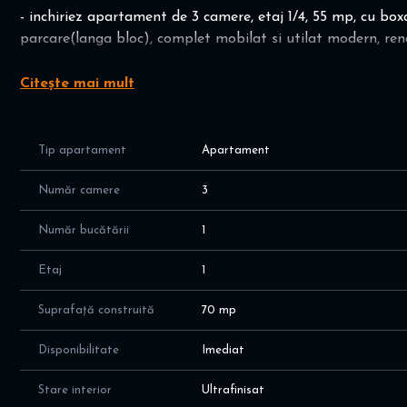
- inchiriez apartament de 3 camere, etaj 1/4, 55 mp, cu boxa
parcare(langa bloc), complet mobilat si utilat modern, ren
Datorita locatiei, veti beneficia de o priveliste superba cat
Citește mai mult
proaspat, interior foarte curat, mobilier nou si electrocasni
Dispune de o baie, spatii de depozitare, dressing, bucatarie
Tip apartament
Apartament
In proximitate aveti acces la: mall Sun Plaza, parc, sala
Shop&Go si Carrefour la 2 min.), farmacie, curatatorie, sc
Număr camere
3
la 500m), aproape de centru.
Număr bucătării
1
Apartamentul este liber incepand cu data de 16 iunie, este
Etaj
1
Avand in vedere dotarile dar si accesoriile aditionale, va p
sa va aduceti doar obiectele personale.
Suprafață construită
70 mp
Inchirierea se face pe modelul 1+1, o luna in avans plus o l
Disponibilitate
Imediat
Pret 550 euro/luna inclus loc de parcare si boxa.
Stare interior
Ultrafinisat