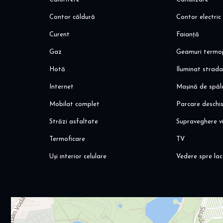
Contor căldură
Contor electric
Curent
Faianță
Gaz
Geamuri termo
Hotă
Iluminat strada
Internet
Mașină de spăl
Mobilat complet
Parcare deschi
Străzi asfaltate
Supraveghere v
Termoficare
TV
Uși interior celulare
Vedere spre lac