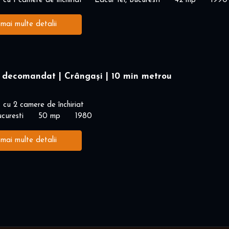
cu 1 camere de închiriat
Lacul Tei, Bucuresti
42 mp
1990
 mai multe detalii
 decomandat | Crângași | 10 min metrou
cu 2 camere de închiriat
curesti
50 mp
1980
 mai multe detalii