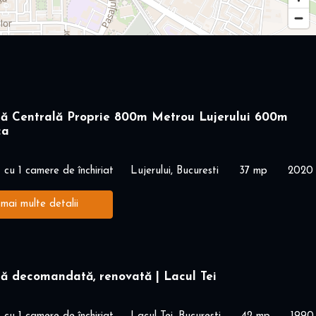
ră Centrală Proprie 800m Metrou Lujerului 600m
ca
cu 1 camere de închiriat
Lujerului, Bucuresti
37 mp
2020
 mai multe detalii
ă decomandată, renovată | Lacul Tei