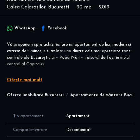
Calea Calarasilor, Bucuresti
90 mp
2019
WhatsApp
Facebook
Vă propunem spre achiziționare un apartament de lux, modern și
extrem de luminos, situat într-una dintre cele mai apreciate zone
centrale ale Bucureștiului – Popa Nan – Foișorul de Foc, în inelul
central al Capitalei.
Proprietatea este amplasată într-o zonă rezidențială exclusivistă,
Citește mai mult
dominată de case și imobile cu regim redus de înălțime (P+4),
preferată de cumpărătorii care apreciază Bucureștiul istoric,
Oferte imobiliare Bucuresti
Apartamente de vânzare Bucures
liniștea și arhitectura de calitate.
Apartamentul se află la etajul 1 al unui imobil modern, construit în
anul 2019, cu arhitectură contemporană, premiat la Bienala de
Tip apartament
Apartament
Arhitectură, realizat cu atenție deosebită la detalii, materiale și
execuție.
Compartimentare
Decomandat
Imobilul se remarcă prin calitatea superioară a construcției: