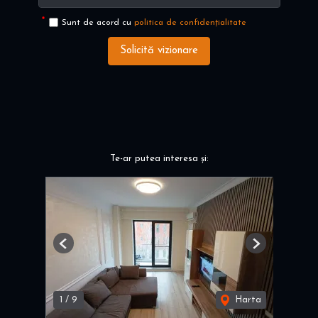
Sunt de acord cu
politica de confidențialitate
Solicită vizionare
Te-ar putea interesa și:
Previous
Next
1
/
9
Harta