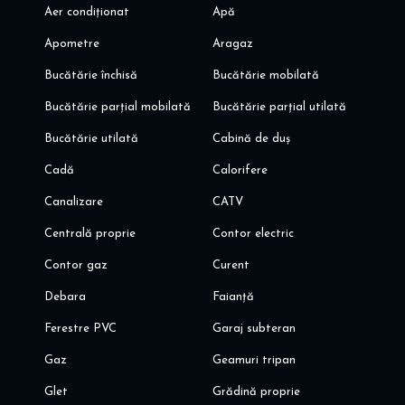
locuire, cât și pentru investiție, oferind un mix rar de localizare
Aer condiționat
Apă
centrală, arhitectură premiată, finisaje de calitate și confort
Apometre
Aragaz
modern.
Bucătărie închisă
Bucătărie mobilată
Pentru informații suplimentare și programarea unei vizionări, vă
stăm la dispoziție.
Bucătărie parțial mobilată
Bucătărie parțial utilată
Bucătărie utilată
Cabină de duș
Cadă
Calorifere
Canalizare
CATV
Centrală proprie
Contor electric
Contor gaz
Curent
Debara
Faianță
Ferestre PVC
Garaj subteran
Gaz
Geamuri tripan
Glet
Grădină proprie