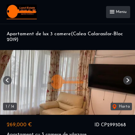
Meniu
Apartament de lux 3 camere(Calea Calarasilor-Bloc
2019)
Previous
Nex
1
/
14
Harta
269,000 €
ID CP2995068
Apartament cu 3 camere de vânzare