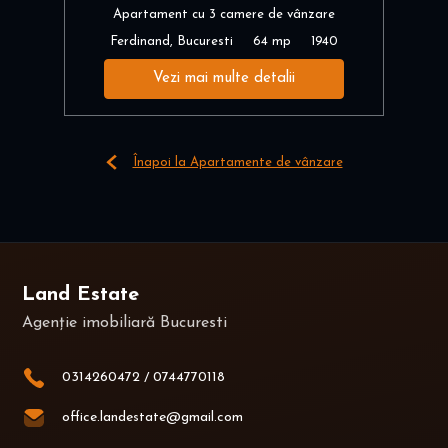
Apartament cu 3 camere de vânzare
Ferdinand, Bucuresti
64 mp
1940
Vezi mai multe detalii
Înapoi la Apartamente de vânzare
Land Estate
Agenție imobiliară Bucuresti
0314260472
/
0744770118
office.landestate@gmail.com