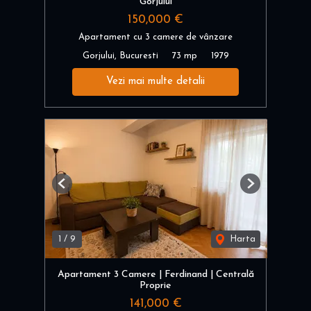
Gorjului
150,000 €
Apartament cu 3 camere de vânzare
Gorjului, Bucuresti
73 mp
1979
Vezi mai multe detalii
Previous
Next
1
/
9
Harta
Apartament 3 Camere | Ferdinand | Centrală
Proprie
141,000 €