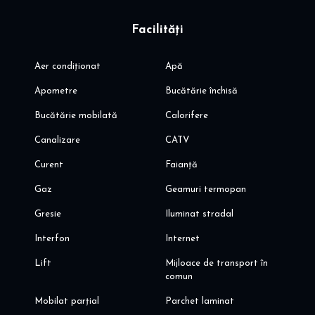
Facilități
Aer condiționat
Apă
Apometre
Bucătărie închisă
Bucătărie mobilată
Calorifere
Canalizare
CATV
Curent
Faianță
Gaz
Geamuri termopan
Gresie
Iluminat stradal
Interfon
Internet
Lift
Mijloace de transport în
comun
Mobilat parțial
Parchet laminat