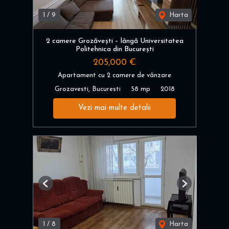
1
/
9
Harta
2 camere Grozăvești – lângă Universitatea
Politehnica din București
205,000 €
Apartament cu 2 camere de vânzare
Grozavesti, Bucuresti
58 mp
2018
Vezi mai multe detalii
Previous
Next
1
/
8
Harta