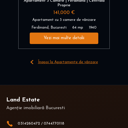
Apartament 3 Camere | Ferdinand | Centrală
Proprie
141,000 €
Apartament cu 3 camere de vânzare
Ferdinand, Bucuresti
64 mp
1940
Vezi mai multe detalii
Înapoi la Apartamente de vânzare
Land Estate
Agenție imobiliară Bucuresti
0314260472
/
0744770118