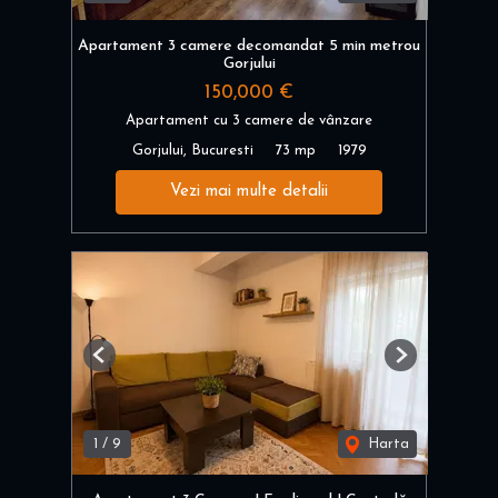
Apartament 3 camere decomandat 5 min metrou
Gorjului
150,000 €
Apartament cu 3 camere de vânzare
Gorjului, Bucuresti
73 mp
1979
Vezi mai multe detalii
Previous
Next
1
/
9
Harta