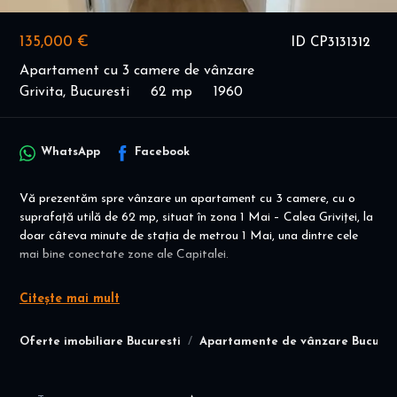
135,000 €
ID CP3131312
Apartament cu 3 camere de vânzare
Grivita, Bucuresti
62 mp
1960
WhatsApp
Facebook
Vă prezentăm spre vânzare un apartament cu 3 camere, cu o
suprafață utilă de 62 mp, situat în zona 1 Mai – Calea Griviței, la
doar câteva minute de stația de metrou 1 Mai, una dintre cele
mai bine conectate zone ale Capitalei.
Apartamentul este amplasat la etajul 7 al unui imobil bine
Citește mai mult
întreținut, cu lift modern și scară anvelopată, beneficiind de
lumină naturală din abundență și de o priveliște deschisă asupra
Oferte imobiliare Bucuresti
Apartamente de vânzare Bucures
împrejurimilor.
Locuința a fost renovată integral, cu atenție la detalii și utilizând
materiale de foarte bună calitate. Instalațiile electrice și sanitare