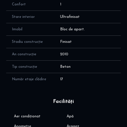
Confort
1
Stare interior
Ultrafinisat
Imobil
Bloc de apart.
Stadiu construcție
Finisat
An construcție
2010
Tip construcție
Beton
Număr etaje clădire
17
Facilități
Aer condiționat
Apă
Apometre
Aragaz