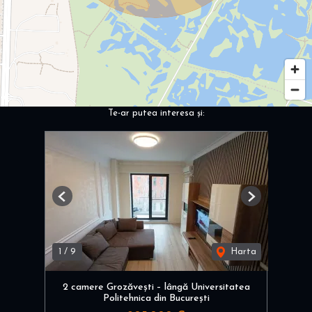
Te-ar putea interesa și:
Previous
Next
1
/
9
Harta
2 camere Grozăvești – lângă Universitatea
Politehnica din București