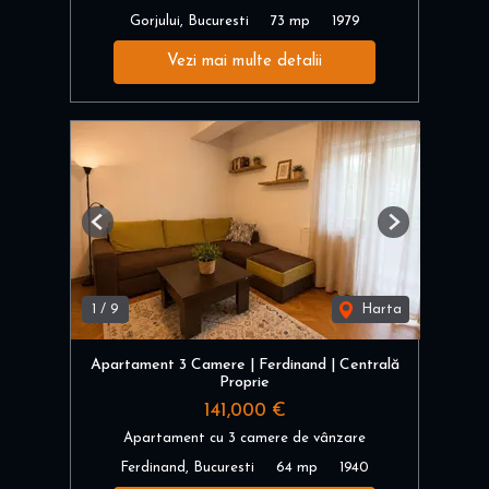
Gorjului, Bucuresti
73 mp
1979
Vezi mai multe detalii
Previous
Next
1
/
9
Harta
Apartament 3 Camere | Ferdinand | Centrală
Proprie
141,000 €
Apartament cu 3 camere de vânzare
Ferdinand, Bucuresti
64 mp
1940