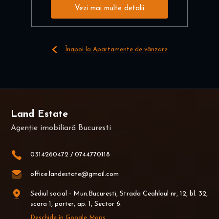
Vezi mai multe detalii
Înapoi la Apartamente de vânzare
Land Estate
Agenție imobiliară Bucuresti
0314260472
/
0744770118
office.landestate@gmail.com
Sediul social - Mun.Bucuresti, Strada Ceahlaul nr, 12, bl. 32,
scara 1, parter, ap. 1, Sector 6.
Deschide în Google Maps