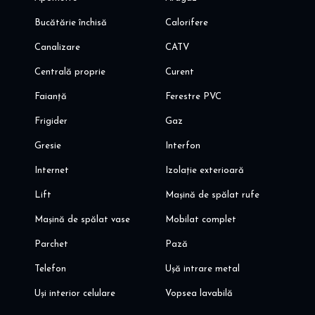
Bucătărie închisă
Calorifere
Canalizare
CATV
Centrală proprie
Curent
Faianță
Ferestre PVC
Frigider
Gaz
Gresie
Interfon
Internet
Izolație exterioară
Lift
Mașină de spălat rufe
Mașină de spălat vase
Mobilat complet
Parchet
Pază
Telefon
Ușă intrare metal
Uși interior celulare
Vopsea lavabilă