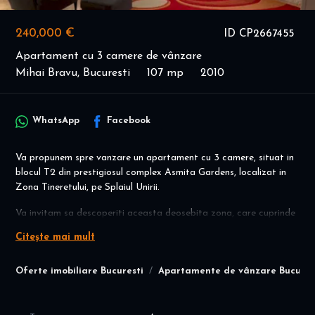
240,000 €
ID CP2667455
Apartament cu 3 camere de vânzare
Mihai Bravu, Bucuresti
107 mp
2010
WhatsApp
Facebook
Va propunem spre vanzare un apartament cu 3 camere, situat in
blocul T2 din prestigiosul complex Asmita Gardens, localizat in
Zona Tineretului, pe Splaiul Unirii.
Va invitam sa descoperiti aceasta deosebita zona, care cuprinde
cu siguranta toate nevoile dumneavoastra.
Citește mai mult
Apartamentul dispune de spatii generoase, camere luminoase,
spatii de depozitare si o panorama unica asupra Bucurestiului si a
Oferte imobiliare Bucuresti
Apartamente de vânzare Bucures
imprejurimilor ce creeaza o oaza de liniste.
Acesta se vinde mobilat si utilat ca in poze.