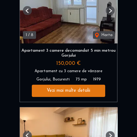
Previous
Next
1
/
8
Harta
Apartament 3 camere decomandat 5 min metrou
Gorjului
150,000 €
Apartament cu 3 camere de vânzare
Gorjului, Bucuresti
73 mp
1979
Vezi mai multe detalii