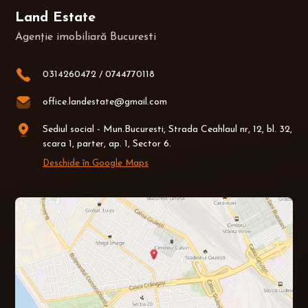
Land Estate
Agenție imobiliară Bucuresti
0314260472
/
0744770118
office.landestate@gmail.com
Sediul social - Mun.Bucuresti, Strada Ceahlaul nr, 12, bl. 32,
scara 1, parter, ap. 1, Sector 6.
Deschide în Google Maps