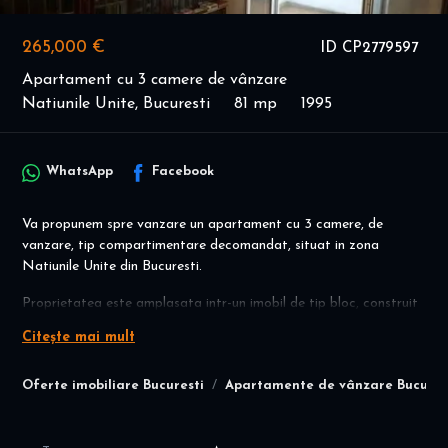
265,000 €
ID CP2779597
Apartament cu 3 camere de vânzare
Natiunile Unite, Bucuresti
81 mp
1995
WhatsApp
Facebook
Va propunem spre vanzare un apartament cu 3 camere, de
vanzare, tip compartimentare decomandat, situat in zona
Natiunile Unite din Bucuresti.
Proprietatea este amplasata intr-un imobil de tip bloc, construit
in anul 1995, la etajul 2/7. Dispune de o suprafata totala de 81
Citește mai mult
mp utili .
Utilitati generale: curent electric, apa, canalizare, gaz
Oferte imobiliare Bucuresti
Apartamente de vânzare Bucures
Sistem de incalzire: termoficare, calorifere
📍 Localizare premium