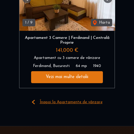
Previous
Next
1
/
9
Harta
Apartament 3 Camere | Ferdinand | Centrală
Proprie
141,000 €
Apartament cu 3 camere de vânzare
Ferdinand, Bucuresti
64 mp
1940
Vezi mai multe detalii
Înapoi la Apartamente de vânzare