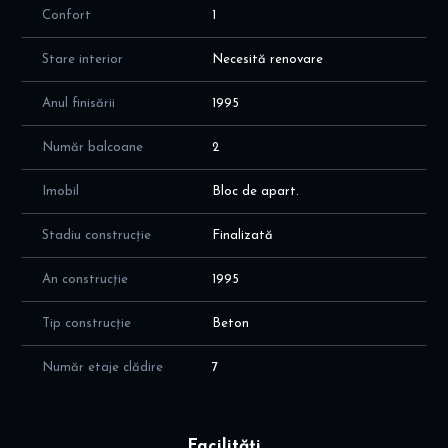
Confort
1
Stare interior
Necesită renovare
Anul finisării
1995
Număr balcoane
2
Imobil
Bloc de apart.
Stadiu construcție
Finalizată
An construcție
1995
Tip construcție
Beton
Număr etaje clădire
7
Facilități