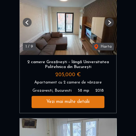
Previous
Next
1
/
9
Harta
2 camere Grozăvești – lângă Universitatea
Politehnica din București
205,000 €
Apartament cu 2 camere de vânzare
Grozavesti, Bucuresti
58 mp
2018
Vezi mai multe detalii