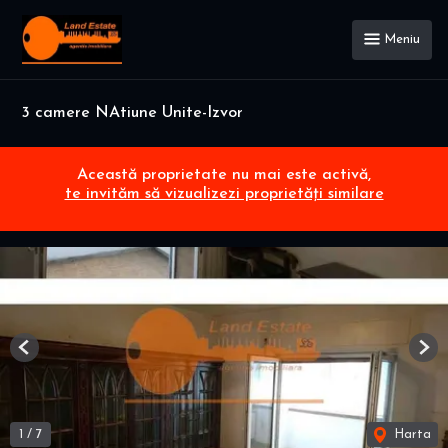
Meniu
3 camere NAtiune Unite-Izvor
Această proprietate nu mai este activă,
te invităm să vizualizezi proprietăți similare
Previous
Nex
1
/
7
Harta