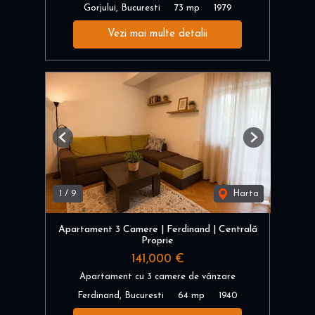
Gorjului, Bucuresti
73 mp
1979
Vezi mai multe detalii
Previous
Next
1
/
9
Harta
Apartament 3 Camere | Ferdinand | Centrală
Proprie
141,000 €
Apartament cu 3 camere de vânzare
Ferdinand, Bucuresti
64 mp
1940