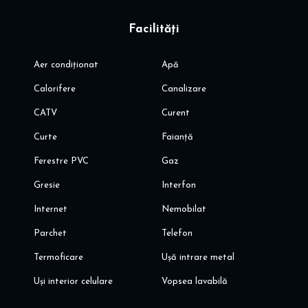
Facilități
Aer condiționat
Apă
Calorifere
Canalizare
CATV
Curent
Curte
Faianță
Ferestre PVC
Gaz
Gresie
Interfon
Internet
Nemobilat
Parchet
Telefon
Termoficare
Ușă intrare metal
Uși interior celulare
Vopsea lavabilă