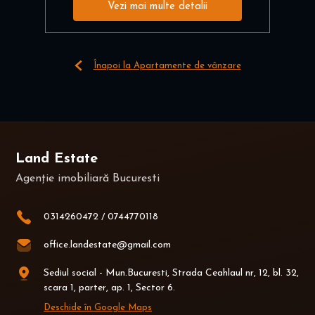
Vezi mai multe detalii
Înapoi la Apartamente de vânzare
Land Estate
Agenție imobiliară Bucuresti
0314260472
/
0744770118
office.landestate@gmail.com
Sediul social - Mun.Bucuresti, Strada Ceahlaul nr, 12, bl. 32,
scara 1, parter, ap. 1, Sector 6.
Deschide în Google Maps