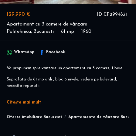
129,990 €
ID CP2994831
Apartament cu 3 camere de vânzare
Politehnica, Bucuresti
61 mp
1960
WhatsApp
Facebook
Va propunem spre vanzare un apartament cu 3 camere, 1 baie.
Suprafata de 61 mp utili , bloc 3 nivele, vedere pe bulevard,
necesita reparatii.
Apartamentul se afla la etajul 2 .
Citește mai mult
Acesta se afla aproape de Facultatea Politehnica, vis-a-vis de
liceul Tudor Vladimirescu, la cateva sute de metrii de Carrefour
Oferte imobiliare Bucuresti
Apartamente de vânzare Bucures
Lujerului , statia de metrou Lujerului, aproape de Mall Plaza iar
statia de STB in fata scarii.