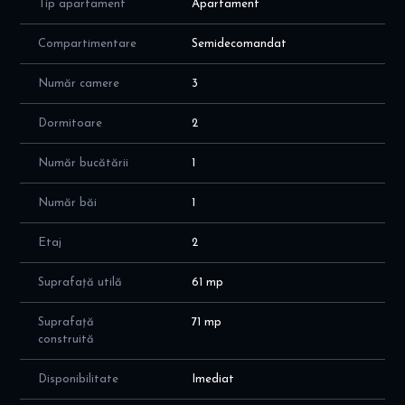
Tip apartament
Apartament
Facilitati- curte interioara unde se poate parca masina si boxa
12mp.
Compartimentare
Semidecomandat
Ideal pentru locuit, investie sau spatiu comercial (
notariat,stomatologie, etc )
Număr camere
3
Pentru mai multe detalii ,va rog sa ne contactati.
Dormitoare
2
Număr bucătării
1
Număr băi
1
Etaj
2
Suprafață utilă
61 mp
Suprafață
71 mp
construită
Disponibilitate
Imediat