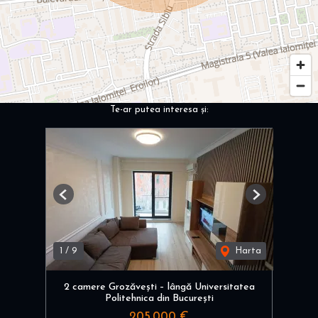
Te-ar putea interesa și:
Previous
Next
1
/
9
Harta
2 camere Grozăvești – lângă Universitatea
Politehnica din București
205,000 €