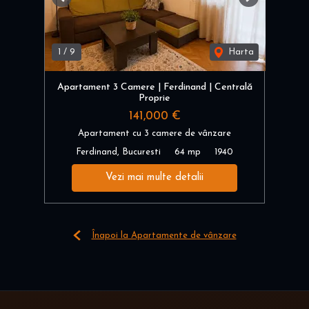
Previous
Next
1
/
9
Harta
Apartament 3 Camere | Ferdinand | Centrală
Proprie
141,000 €
Apartament cu 3 camere de vânzare
Ferdinand, Bucuresti
64 mp
1940
Vezi mai multe detalii
Înapoi la Apartamente de vânzare