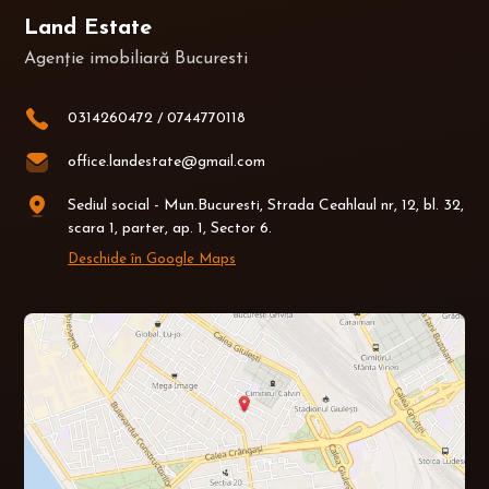
Land Estate
Agenție imobiliară Bucuresti
0314260472
/
0744770118
office.landestate@gmail.com
Sediul social - Mun.Bucuresti, Strada Ceahlaul nr, 12, bl. 32,
scara 1, parter, ap. 1, Sector 6.
Deschide în Google Maps