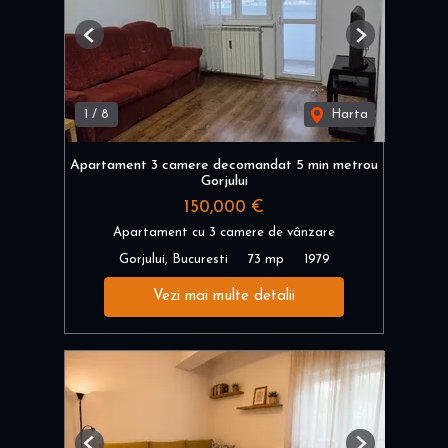
Previous
Next
1
/
8
Harta
Apartament 3 camere decomandat 5 min metrou
Gorjului
150,000 €
Apartament cu 3 camere de vânzare
Gorjului, Bucuresti
73 mp
1979
Vezi mai multe detalii