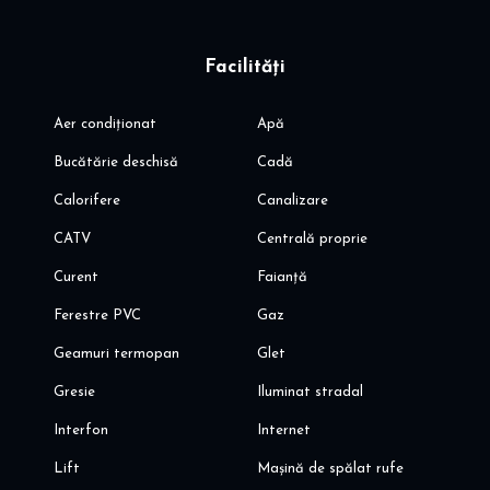
Facilități
Aer condiționat
Apă
Bucătărie deschisă
Cadă
Calorifere
Canalizare
CATV
Centrală proprie
Curent
Faianță
Ferestre PVC
Gaz
Geamuri termopan
Glet
Gresie
Iluminat stradal
Interfon
Internet
Lift
Mașină de spălat rufe