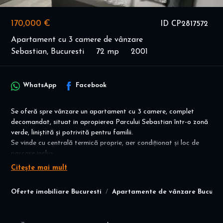
170,000 €
ID CP2817572
Apartament cu 3 camere de vânzare
Sebastian, Bucuresti
72 mp
2001
WhatsApp
Facebook
Se oferă spre vânzare un apartament cu 3 camere, complet
decomandat, situat in apropierea Parcului Sebastian într-o zonă
verde, liniștită și potrivită pentru familii.
Se vinde cu centrală termică proprie, aer condiționat și loc de
parcare inclus.
Citește mai mult
Locuința se află la etajul 5 dintr-un bloc cu 8 nivele, construit în
2001, dotat cu lift și întreținut foarte bine.
Oferte imobiliare Bucuresti
Apartamente de vânzare Bucures
Apartamentul are o suprafață utilă de 72 m², cu o
compartimentare eficientă, ce oferă confort și intimitate.