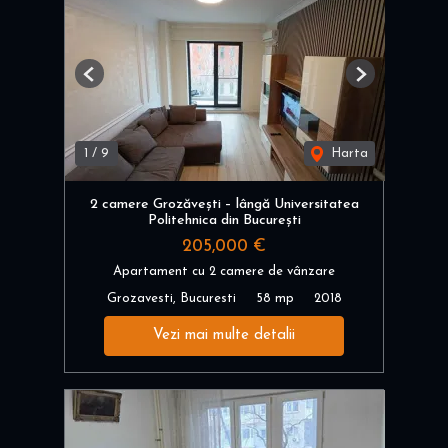
Previous
Next
1
/
9
Harta
2 camere Grozăvești – lângă Universitatea
Politehnica din București
205,000 €
Apartament cu 2 camere de vânzare
Grozavesti, Bucuresti
58 mp
2018
Vezi mai multe detalii