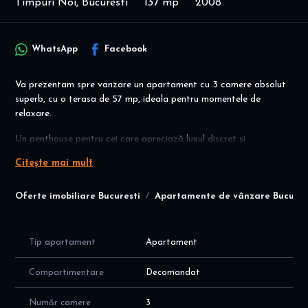
Timpuri Noi, Bucuresti
137 mp
2008
WhatsApp
Facebook
Va prezentam spre vanzare un apartament cu 3 camere absolut
superb, cu o terasa de 57 mp, ideala pentru momentele de
relaxare.
Un penthouse pentru cei care apreciază luxul discret și
intimitatea, cu o suprafata in de 76 mp- plus o terasa de 57 mp .
Citește mai mult
Situat la etajul 6/6 într-un imobil boutique construit in anul 2008
cu doar 24 de apartamente, la 3 minute de mers pe jos de
Oferte imobiliare Bucuresti
Apartamente de vânzare Bucures
metroul Timpuri Noi.
- Living spațios, bucătărie semi-deschisă, 2 dormitoare, 2 băi
- Terasă spectaculoasă pe toată lungimea apartamentului, cu
Tip apartament
Apartament
acces din fiecare cameră
- Imobil modern – lift OTIS, acces securizat, curte privată
Compartimentare
Decomandat
- Finisaje premium, complet mobilat & utilat cu electrocasnice
Bosch
Număr camere
3