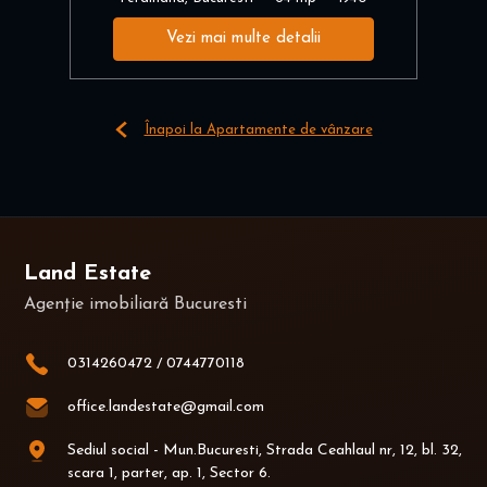
Vezi mai multe detalii
Înapoi la Apartamente de vânzare
Land Estate
Agenție imobiliară Bucuresti
0314260472
/
0744770118
office.landestate@gmail.com
Sediul social - Mun.Bucuresti, Strada Ceahlaul nr, 12, bl. 32,
scara 1, parter, ap. 1, Sector 6.