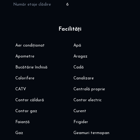
Număr etaje clădire
6
Facilități
Aer condiționat
Apă
Apometre
Aragaz
Bucătărie închisă
Cadă
Calorifere
Canalizare
CATV
Centrală proprie
Contor căldură
Contor electric
Contor gaz
Curent
Faianță
Frigider
Gaz
Geamuri termopan