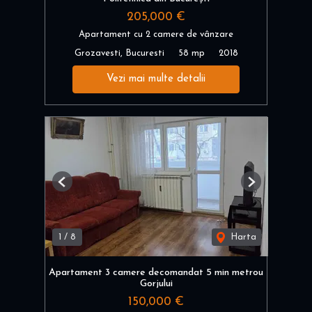
205,000 €
Apartament cu 2 camere de vânzare
Grozavesti, Bucuresti
58 mp
2018
Vezi mai multe detalii
Previous
Next
1
/
8
Harta
Apartament 3 camere decomandat 5 min metrou
Gorjului
150,000 €