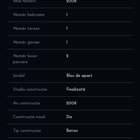
Anul finisării
2008
Număr balcoane
1
Număr terase
1
Număr garaje
1
Număr locuri
2
parcare
Imobil
Bloc de apart.
Stadiu construcție
Finalizată
An construcție
2008
Construcție nouă
Da
Tip construcție
Beton