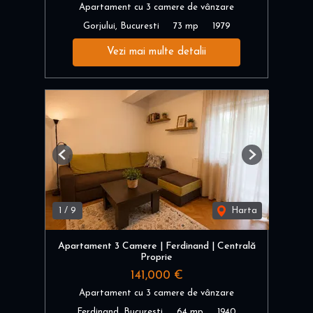
Apartament cu 3 camere de vânzare
Gorjului, Bucuresti
73 mp
1979
Vezi mai multe detalii
Previous
Next
1
/
9
Harta
Apartament 3 Camere | Ferdinand | Centrală
Proprie
141,000 €
Apartament cu 3 camere de vânzare
Ferdinand, Bucuresti
64 mp
1940