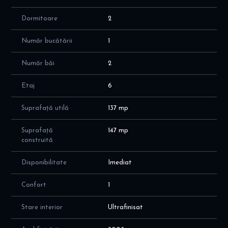
Posibilitate achizitie 2 locuri de parcare la subteran la 15000
Dormitoare
2
euro fiecare.
Număr bucătării
1
Număr băi
2
Etaj
6
Suprafață utilă
137 mp
Suprafață
147 mp
construită
Disponibilitate
Imediat
Confort
1
Stare interior
Ultrafinisat