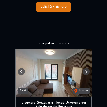
Solicită vizionare
Te-ar putea interesa și:
Previous
Next
1
/
9
Harta
2 camere Grozăvești – lângă Universitatea
Politehnica din București