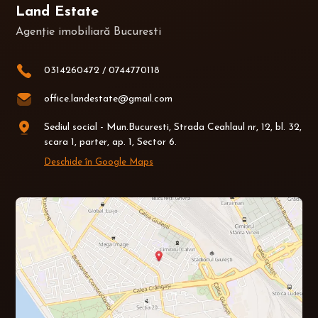
Land Estate
Agenție imobiliară Bucuresti
0314260472
/
0744770118
office.landestate@gmail.com
Sediul social - Mun.Bucuresti, Strada Ceahlaul nr, 12, bl. 32,
scara 1, parter, ap. 1, Sector 6.
Deschide în Google Maps