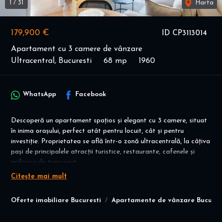
1
/
31
Harta
179,900 €
ID CP3113014
Apartament cu 3 camere de vânzare
Ultracentral, Bucuresti
68 mp
1960
WhatsApp
Facebook
Descoperă un apartament spațios și elegant cu 3 camere, situat
în inima orașului, perfect atât pentru locuit, cât și pentru
investiție. Proprietatea se află într-o zonă ultracentrală, la câțiva
pași de principalele atracții turistice, restaurante, cafenele și
mijloace de transport.
Citește mai mult
Randament estimat: datorită cererii constante din zona
ultracentrală, apartamentul generează venituri constante și
Oferte imobiliare Bucuresti
Apartamente de vânzare Bucures
profitabile din închirieri în regim hotelier. ( aveti atasat
randamentul in ultimele luni )