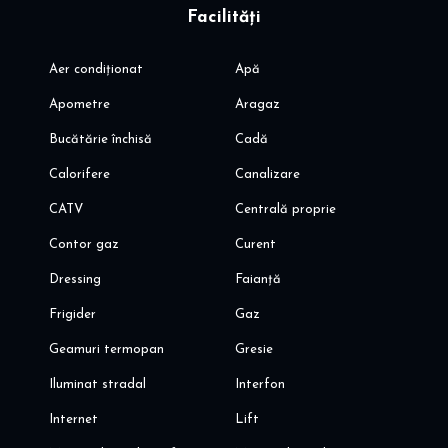
Facilități
Aer condiționat
Apă
Apometre
Aragaz
Bucătărie închisă
Cadă
Calorifere
Canalizare
CATV
Centrală proprie
Contor gaz
Curent
Dressing
Faianță
Frigider
Gaz
Geamuri termopan
Gresie
Iluminat stradal
Interfon
Internet
Lift