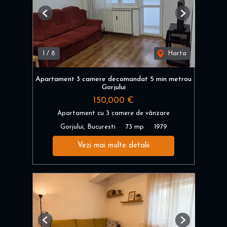
Previous
Next
1
/
8
Harta
Apartament 3 camere decomandat 5 min metrou
Gorjului
150,000 €
Apartament cu 3 camere de vânzare
Gorjului, Bucuresti
73 mp
1979
Vezi mai multe detalii
Previous
Next