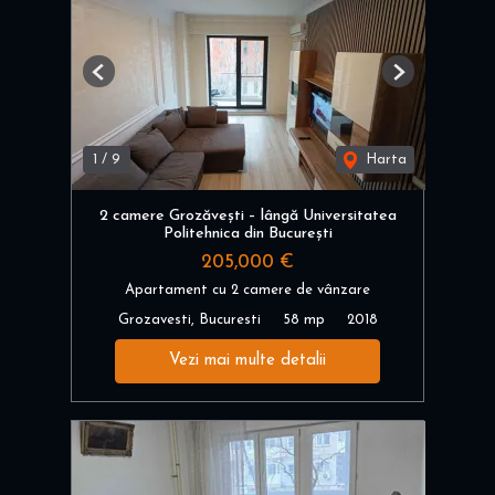
Previous
Next
1
/
9
Harta
2 camere Grozăvești – lângă Universitatea
Politehnica din București
205,000 €
Apartament cu 2 camere de vânzare
Grozavesti, Bucuresti
58 mp
2018
Vezi mai multe detalii