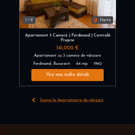
1
/
9
Harta
Apartament 3 Camere | Ferdinand | Centrală
Proprie
141,000 €
Apartament cu 3 camere de vânzare
Ferdinand, Bucuresti
64 mp
1940
Vezi mai multe detalii
Înapoi la Apartamente de vânzare