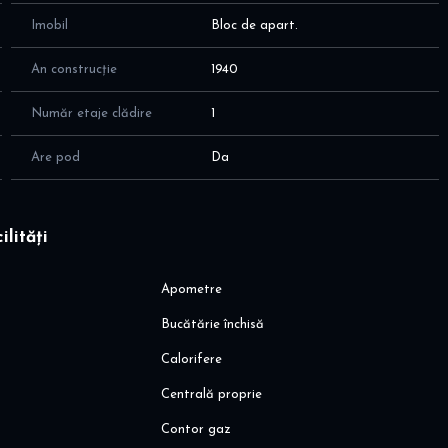
Imobil
Bloc de apart.
An construcție
1940
Număr etaje clădire
1
Are pod
Da
ilități
Apometre
Bucătărie închisă
Calorifere
Centrală proprie
Contor gaz