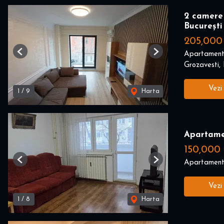
2 camere 
București
205,000
Apartament
Previous
Next
Grozavesti, 
Vezi
1
/
9
Harta
Apartame
150,000
Apartament
Previous
Next
Vezi
1
/
8
Harta