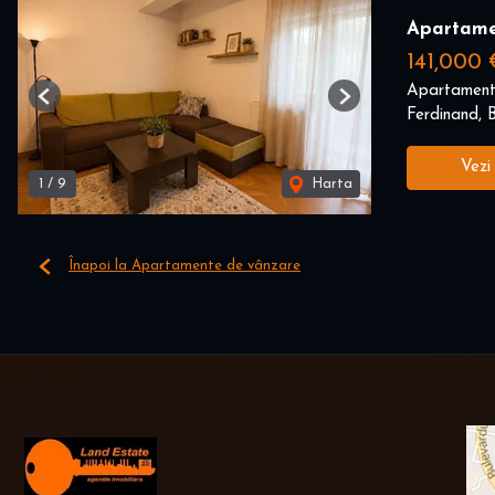
Apartame
141,000 
Apartament
Previous
Next
Ferdinand, B
Vezi
1
/
9
Harta
Înapoi la Apartamente de vânzare