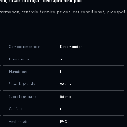
od, situat la etajul 1 deasupra fiind pod.
termopan, centrala termica pe gaz, aer conditionat, proaspat
Compartimentare
Decomandat
 Maria, are o curte interioara cu verdeata ce oferta liniste
Dormitoare
3
Număr băi
1
Suprafață utilă
88 mp
Suprafață curte
88 mp
Confort
1
Anul finisării
1940