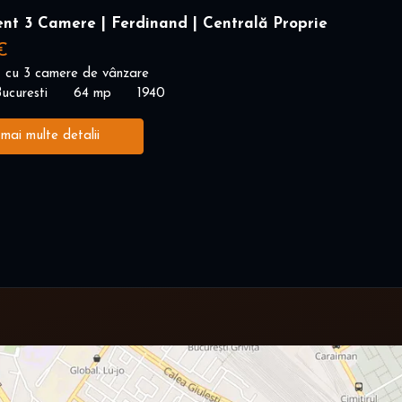
nt 3 Camere | Ferdinand | Centrală Proprie
€
 cu 3 camere de vânzare
ucuresti
64 mp
1940
 mai multe detalii