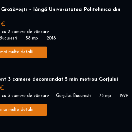
Grozăvești – lângă Universitatea Politehnica din
 €
 cu 2 camere de vânzare
Bucuresti
58 mp
2018
 mai multe detalii
nt 3 camere decomandat 5 min metrou Gorjului
 €
 cu 3 camere de vânzare
Gorjului, Bucuresti
73 mp
1979
 mai multe detalii