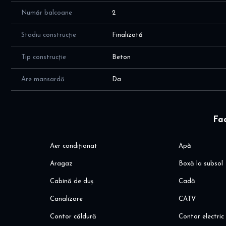
Număr balcoane
2
Stadiu construcție
Finalizată
Tip construcție
Beton
Are mansardă
Da
Fac
Aer condiționat
Apă
Aragaz
Boxă la subsol
Cabină de duș
Cadă
Canalizare
CATV
Contor căldură
Contor electric