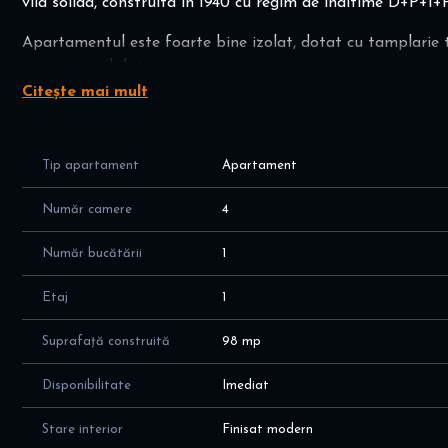
vila solida, construita in 1940 cu regim de inaltime D+P+1+P
Apartamentul este foarte bine izolat, dotat cu tamplarie 
renovat, mobilat.
Citește mai mult
Apartamentul a fost renovat, vila este izolata .
Doar un vecin în bloc .
Tip apartament
Apartament
Se afla intr-o zona linistita in vecinatatea Parcului Regina
chiar si intr-o locatie centrala din Bucuresti.
Număr camere
4
Număr bucătării
1
Etaj
1
Suprafață construită
98 mp
Disponibilitate
Imediat
Stare interior
Finisat modern