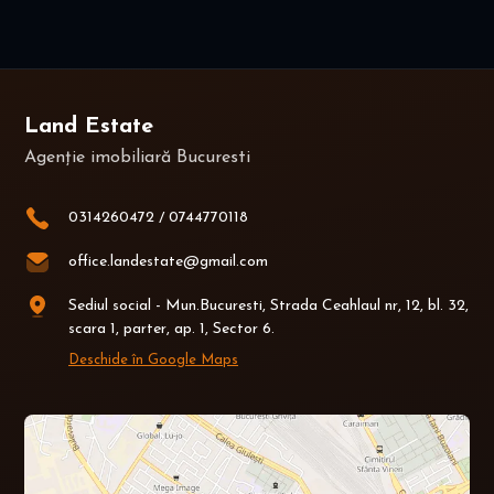
Land Estate
Agenție imobiliară Bucuresti
0314260472
/
0744770118
office.landestate@gmail.com
Sediul social - Mun.Bucuresti, Strada Ceahlaul nr, 12, bl. 32,
scara 1, parter, ap. 1, Sector 6.
Deschide în Google Maps