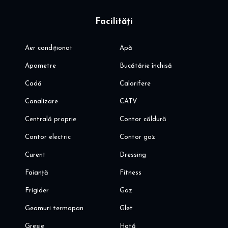
Facilități
Aer condiționat
Apă
Apometre
Bucătărie închisă
Cadă
Calorifere
Canalizare
CATV
Centrală proprie
Contor căldură
Contor electric
Contor gaz
Curent
Dressing
Faianță
Fitness
Frigider
Gaz
Geamuri termopan
Glet
Gresie
Hotă