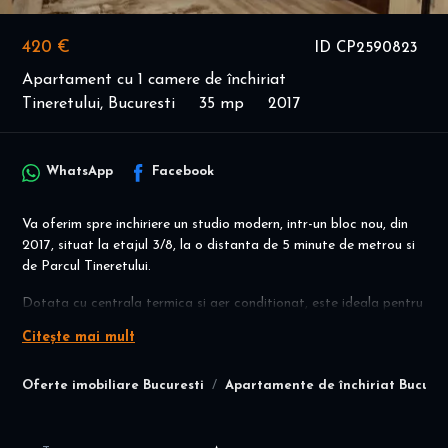
420 €
ID CP2590823
Apartament cu 1 camere de închiriat
Tineretului, Bucuresti
35 mp
2017
WhatsApp
Facebook
Va oferim spre inchiriere un studio modern, intr-un bloc nou, din
2017, situat la etajul 3/8, la o distanta de 5 minute de metrou si
de Parcul Tineretului.
Dotata cu centrala termica si aer conditionat, este ideala pentru
un student sau un cuplu.
Citește mai mult
Blocul este pe o strada foarte putin circulata.
Oferte imobiliare Bucuresti
Apartamente de închiriat Bucures
Detalii la telefon: 0787887871.