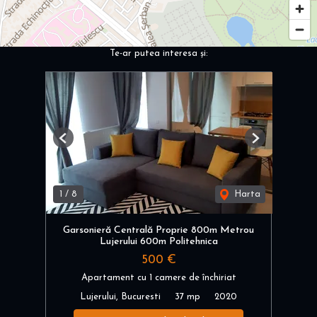
Te-ar putea interesa și:
Previous
Next
1
/
8
Harta
Garsonieră Centrală Proprie 800m Metrou
Lujerului 600m Politehnica
500 €
Apartament cu 1 camere de închiriat
Lujerului, Bucuresti
37 mp
2020