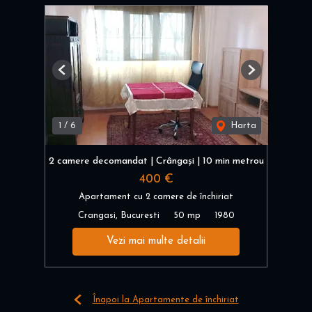
Previous
Next
1
/
6
Harta
2 camere decomandat | Crângași | 10 min metrou
400 €
Apartament cu 2 camere de închiriat
Crangasi, Bucuresti
50 mp
1980
Vezi mai multe detalii
Înapoi la Apartamente de închiriat