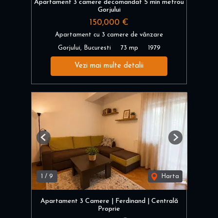
Apartament 3 camere decomandat 5 min metrou
Gorjului
150,000 €
Apartament cu 3 camere de vânzare
Gorjului, Bucuresti
73 mp
1979
Vezi mai multe detalii
Previous
Next
1
/
9
Harta
Apartament 3 Camere | Ferdinand | Centrală
Proprie