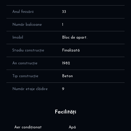
Anul finisării
33
Număr balcoane
1
Imobil
Bloc de apart.
Stadiu construcție
Finalizată
An construcție
1982
Tip construcție
Beton
Număr etaje clădire
9
Facilități
Aer condiționat
Apă