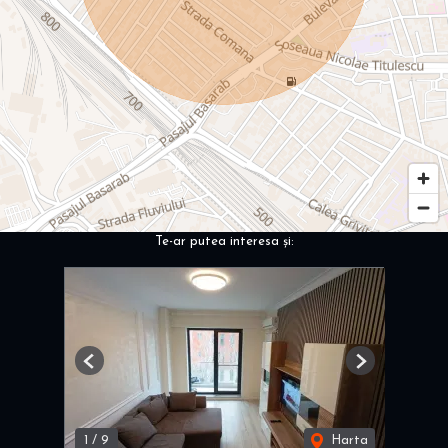
Te-ar putea interesa și:
Previous
Next
1
/
9
Harta