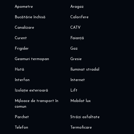
Apometre
Aragaz
Bucătărie închisă
Calorifere
Canalizare
CATV
Curent
Faianță
Frigider
Gaz
Geamuri termopan
Gresie
Hotă
Iluminat stradal
Interfon
Internet
Izolație exterioară
Lift
Mijloace de transport în
Mobilat lux
comun
Parchet
Străzi asfaltate
Telefon
Termoficare