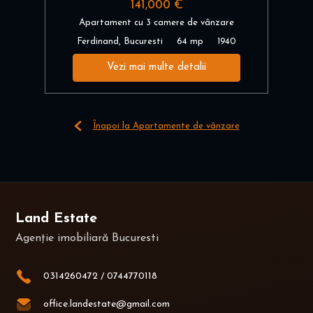
141,000 €
Apartament cu 3 camere de vânzare
Ferdinand, Bucuresti
64 mp
1940
Vezi mai multe detalii
Înapoi la Apartamente de vânzare
Land Estate
Agenție imobiliară Bucuresti
0314260472
/
0744770118
office.landestate@gmail.com