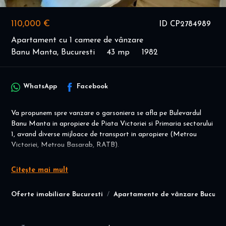
110,000 €
ID CP2784989
Apartament cu 1 camere de vânzare
Banu Manta, Bucuresti
43 mp
1982
WhatsApp
Facebook
Va propunem spre vanzare o garsoniera se afla pe Bulevardul
Banu Manta in apropiere de Piata Victoriei si Primaria sectorului
1, avand diverse mijloace de transport in apropiere (Metrou
Victoriei, Metrou Basarab, RATB).
Este situata la etajul 7 din 9 si are o suprafata de 33 mp utili.
Citește mai mult
Blocul este din anul 1981, pe cadre de beton armat, fara Risc sau
Urgenta si este anvelopat si reabilitat.
Oferte imobiliare Bucuresti
Apartamente de vânzare Bucures
Garsoniera se vinde complet mobilata.
Garsoniera este compusa dintr-o camera impartita in zona de zi