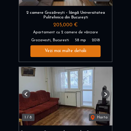
2 camere Grozăvești – lângă Universitatea
Politehnica din București
205,000 €
Apartament cu 2 camere de vânzare
Grozavesti, Bucuresti
58 mp
2018
Vezi mai multe detalii
Previous
Next
1
/
8
Harta