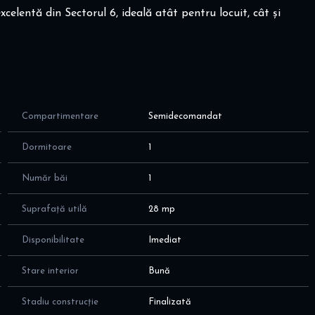
elentă din Sectorul 6, ideală atât pentru locuit, cât și
escu.
Compartimentare
Semidecomandat
itare sau uscătorie
Dormitoare
1
Număr băi
1
nat, plită, cuptor, hotă – toate achiziționate recent
Suprafață utilă
28 mp
ucătărie
Disponibilitate
Imediat
Stare interior
Bună
Stadiu construcție
Finalizată