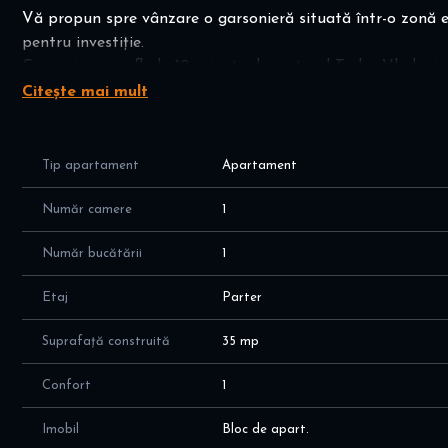
Vă propun spre vânzare o garsonieră situată într-o zonă exc
pentru investiție.
Garsoniera se afla la 10 minute de metroul Tudor Vladimir
Citește mai mult
📐 Detalii garsonieră:
Suprafață utilă: 28 mp
Etaj: Parter
Tip apartament
Apartament
An construcție: 1982
Boxă spațioasă (10.64 mp) inclusă – perfectă pentru depoz
Număr camere
1
Semidecomandata.
Număr bucătării
1
🛋️ Dotări și finisaje:
Complet mobilată și utilată: centrală termică, aer condițio
Etaj
Parter
Internet, interfon, ușă metalică
Termopane, uși MDF, parchet, gresie și faianță în baie și b
Suprafață construită
35 mp
Apartamentul este renovat și gata de mutat
Confort
1
📍 Zonă cu acces facil la:
Plazza Mall – 300 m
Imobil
Bloc de apart.