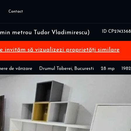
Contact
ID CP2743368
0min metrou Tudor Vladimirescu)
te invităm să vizualizezi proprietăți similare
ere de vânzare
Drumul Taberei, Bucuresti
28 mp
1982