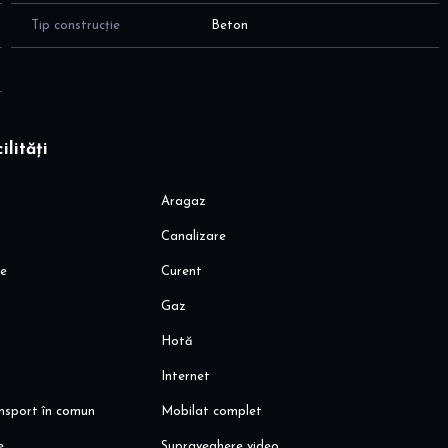
Tip construcție
Beton
ate facilitățile urbane: mijloace de transport în comun, centre
ilități
Aragaz
Canalizare
ie
Curent
Gaz
ezitați să mă contactați!
Hotă
Internet
ansport în comun
Mobilat complet
e
Supraveghere video