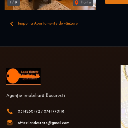
1
/
9
Harta
Înapoi la Apartamente de vânzare
Agenție imobiliară Bucuresti
0314260472
/
0744770118
office.landestate@gmail.com