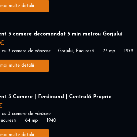
 mai multe detalii
nt 3 camere decomandat 5 min metrou Gorjului
 €
 cu 3 camere de vânzare
Gorjului, Bucuresti
73 mp
1979
 mai multe detalii
nt 3 Camere | Ferdinand | Centrală Proprie
€
 cu 3 camere de vânzare
ucuresti
64 mp
1940
 mai multe detalii