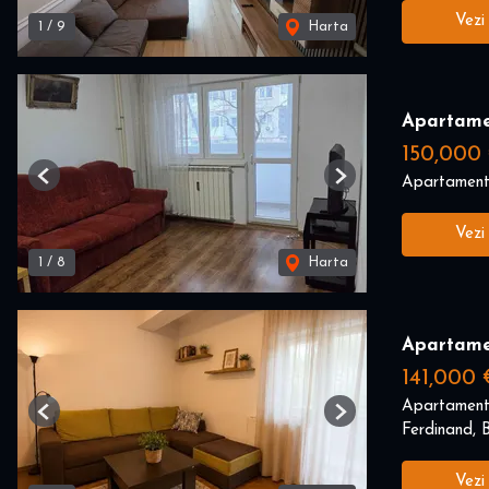
Vezi
1
/
9
Harta
Apartame
150,000
Apartament
Previous
Next
Vezi
1
/
8
Harta
Apartame
141,000 
Apartament
Previous
Next
Ferdinand, B
Vezi