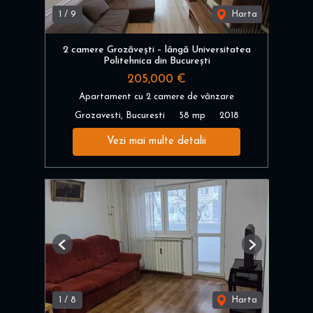
1
/
9
Harta
2 camere Grozăvești – lângă Universitatea
Politehnica din București
205,000 €
Apartament cu 2 camere de vânzare
Grozavesti, Bucuresti
58 mp
2018
Vezi mai multe detalii
Previous
Next
1
/
8
Harta