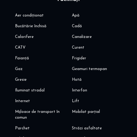
Aer condiționat
Apă
Bucătărie închisă
Cadă
Calorifere
Canalizare
CATV
Curent
Faianță
Frigider
Gaz
Geamuri termopan
Gresie
Hotă
Iluminat stradal
Interfon
Internet
Lift
Mijloace de transport în
Mobilat parțial
comun
Parchet
Străzi asfaltate