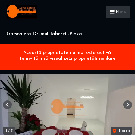
Meniu
Garsoniera Drumul Taberei -Plaza
Această proprietate nu mai este activă,
te invităm să vizualizezi proprietăți similare
Previous
Nex
1
/
7
Harta