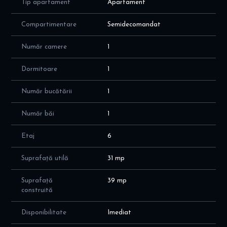
Tip apartament
Apartament
Garsoniera este situata in zona Drumul Taberei in apropierea
mijloacelor de transport in comun si la 8 minute de metrou Tudor
Compartimentare
Semidecomandat
Vladimirescu.
Număr camere
1
Dormitoare
1
Număr bucătării
1
Număr băi
1
Etaj
6
Suprafață utilă
31 mp
Suprafață
39 mp
construită
Disponibilitate
Imediat