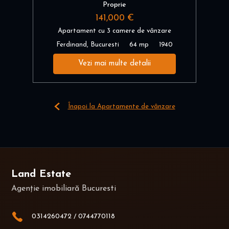
Proprie
141,000 €
Apartament cu 3 camere de vânzare
Ferdinand, Bucuresti
64 mp
1940
Vezi mai multe detalii
Înapoi la Apartamente de vânzare
Land Estate
Agenție imobiliară Bucuresti
0314260472
/
0744770118