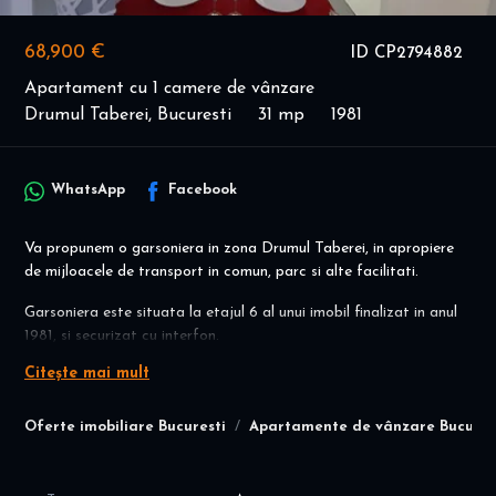
68,900 €
ID CP2794882
Apartament cu 1 camere de vânzare
Drumul Taberei, Bucuresti
31 mp
1981
WhatsApp
Facebook
Va propunem o garsoniera in zona Drumul Taberei, in apropiere
de mijloacele de transport in comun, parc si alte facilitati.
Garsoniera este situata la etajul 6 al unui imobil finalizat in anul
1981, si securizat cu interfon.
Citește mai mult
Dispune de o suprafata totala de 31mp, este semidecomandata
si compartimentata astfel: camera, baie, spatii de depozitare,
bucatarie si balcon.
Oferte imobiliare Bucuresti
Apartamente de vânzare Bucures
Garsoniera se preteaza ca si locuinta sau investitie.