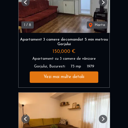
Previous
Next
1
/
8
Harta
Apartament 3 camere decomandat 5 min metrou
Gorjului
150,000 €
Apartament cu 3 camere de vânzare
Gorjului, Bucuresti
73 mp
1979
Vezi mai multe detalii
Previous
Next