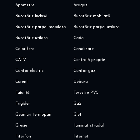
Apometre
Aragaz
Bucătărie închisă
Bucătărie mobilată
Bucătărie parțial mobilată
Bucătărie parțial utilată
Bucătărie utilată
Cadă
Calorifere
Canalizare
CATV
Centrală proprie
Contor electric
Contor gaz
Curent
Debara
Faianță
Ferestre PVC
Frigider
Gaz
Geamuri termopan
Glet
Gresie
Iluminat stradal
Interfon
Internet