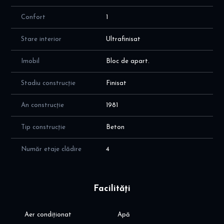
Preț: 69.000 € (negociabil)
Confort
1
Pentru detalii și programarea vizionărilor, vă rugăm să ne
contactați.
Stare interior
Ultrafinisat
Imobil
Bloc de apart.
Stadiu construcție
Finisat
An construcție
1981
Tip construcție
Beton
Număr etaje clădire
4
Facilități
Aer condiționat
Apă