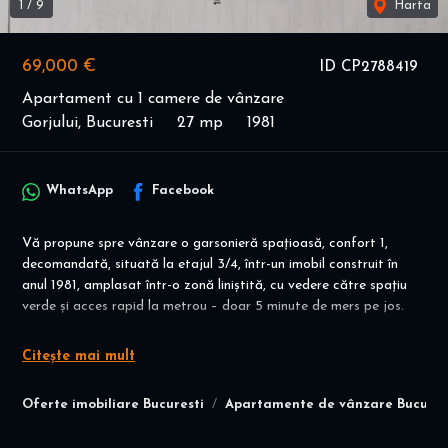
1
/
9
Harta
69,000 €
ID CP2788419
Apartament cu 1 camere de vânzare
Gorjului, Bucuresti
27 mp
1981
WhatsApp
Facebook
Vă propune spre vânzare o garsonieră spațioasă, confort 1,
decomandată, situată la etajul 3/4, într-un imobil construit în
anul 1981, amplasat într-o zonă liniștită, cu vedere către spațiu
verde și acces rapid la metrou – doar 5 minute de mers pe jos.
Caracteristici principale:
Citește mai mult
Etaj: 3 din 4
Oferte imobiliare Bucuresti
Apartamente de vânzare Bucures
An construcție: 1981