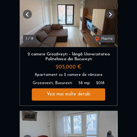
Previous
Next
1
/
9
Harta
2 camere Grozăvești – lângă Universitatea
Politehnica din București
205,000 €
Apartament cu 2 camere de vânzare
Grozavesti, Bucuresti
58 mp
2018
Vezi mai multe detalii