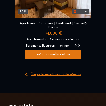
1
/
9
Harta
Apartament 3 Camere | Ferdinand | Centrală
Proprie
141,000 €
Apartament cu 3 camere de vânzare
Ferdinand, Bucuresti
64 mp
1940
Vezi mai multe detalii
Înapoi la Apartamente de vânzare
Land Estate