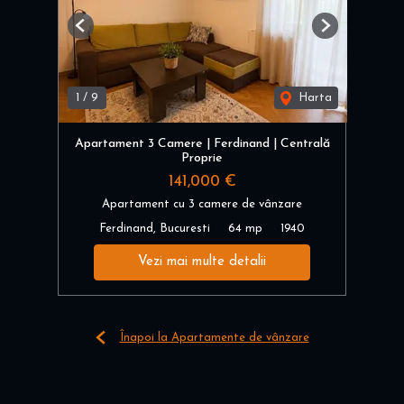
Previous
Next
1
/
9
Harta
Apartament 3 Camere | Ferdinand | Centrală
Proprie
141,000 €
Apartament cu 3 camere de vânzare
Ferdinand, Bucuresti
64 mp
1940
Vezi mai multe detalii
Înapoi la Apartamente de vânzare