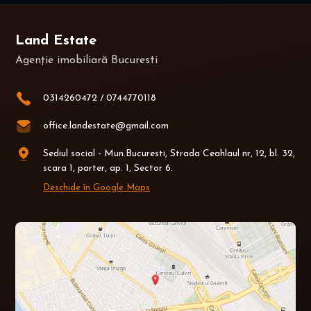
Land Estate
Agenție imobiliară Bucuresti
0314260472
/
0744770118
office.landestate@gmail.com
Sediul social - Mun.Bucuresti, Strada Ceahlaul nr, 12, bl. 32,
scara 1, parter, ap. 1, Sector 6.
Deschide în Google Maps