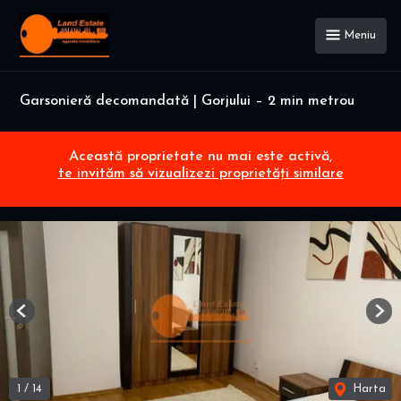
Meniu
Garsonieră decomandată | Gorjului – 2 min metrou
Această proprietate nu mai este activă,
te invităm să vizualizezi proprietăți similare
Previous
Nex
1
/
14
Harta