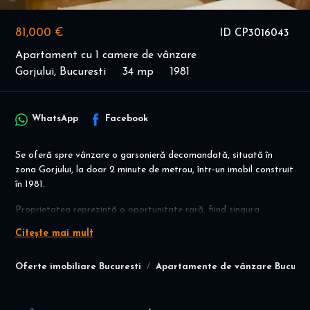
81,000 €
ID CP3016043
Apartament cu 1 camere de vânzare
Gorjului, Bucuresti
34 mp
1981
WhatsApp
Facebook
Se oferă spre vânzare o garsonieră decomandată, situată în
zona Gorjului, la doar 2 minute de metrou, într-un imobil construit
în 1981.
Proprietatea reprezintă o oportunitate rară, fiind singura
garsonieră din bloc, ceea ce oferă mai multă intimitate și liniște.
Citește mai mult
Caracteristici principale
Suprafață utilă: 34 mp
Oferte imobiliare Bucuresti
Apartamente de vânzare Bucures
Compartimentare: decomandată
Etaj: parter
An construcție: 1981