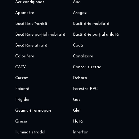
Aer condiționat
Apă
Apometre
Aragaz
Bucătărie închisă
Bucătărie mobilată
Bucătărie parțial mobilată
Bucătărie parțial utilată
Bucătărie utilată
Cadă
Calorifere
Canalizare
CATV
Contor electric
Curent
Debara
Faianță
Ferestre PVC
Frigider
Gaz
Geamuri termopan
Glet
Gresie
Hotă
Iluminat stradal
Interfon