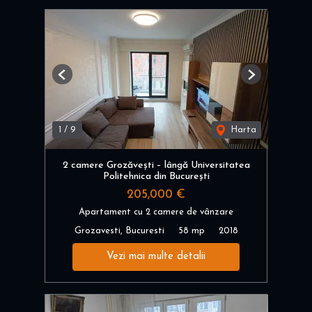
Previous
Next
1
/
9
Harta
2 camere Grozăvești – lângă Universitatea
Politehnica din București
205,000 €
Apartament cu 2 camere de vânzare
Grozavesti, Bucuresti
58 mp
2018
Vezi mai multe detalii