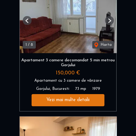
Previous
Next
1
/
8
Harta
Apartament 3 camere decomandat 5 min metrou
Gorjului
150,000 €
Apartament cu 3 camere de vânzare
Gorjului, Bucuresti
73 mp
1979
Vezi mai multe detalii