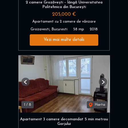
2 camere Grozăvești – lângă Universitatea
Politehnica din București
205,000 €
Apartament cu 2 camere de vânzare
Grozavesti, Bucuresti
58 mp
2018
Vezi mai multe detalii
Previous
Next
1
/
8
Harta
Apartament 3 camere decomandat 5 min metrou
Gorjului