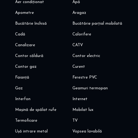
Aer condiționat
Apă
Apometre
Aragaz
Bucătărie închisă
Bucătărie parțial mobilată
Cadă
Calorifere
Canalizare
CATV
Contor căldură
Contor electric
Contor gaz
Curent
Faianță
Ferestre PVC
Gaz
Geamuri termopan
Interfon
Internet
Mașină de spălat rufe
Mobilat lux
Termoficare
TV
Ușă intrare metal
Vopsea lavabilă