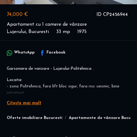
74,000 €
ID CP2456944
Apartament cu 1 camere de vânzare
Lujerului, Bucuresti
33 mp
1975
WhatsApp
Facebook
Garsoniera de vanzare - Lujerului-Politehnica .
Locatie:
- zona Politehnica, fara lift bloc sigur, fara risc seismic, bine
intretinut
- Constructie din beton, data in folosinta in 1975, reabilitata in
Citește mai mult
2020
- 7 min. (550m) de tramvaiul 41, 12 min. (850m) de metrou
Oferte imobiliare Bucuresti
Apartamente de vânzare Bucures
Lujerului
- Aproape de Parcul Tudor Vladimirescu, Parcul Politehnicii,
Parcul Liniei si Lacul Morii