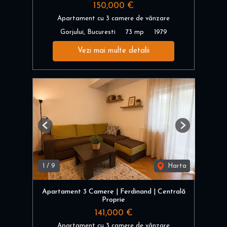
150,000 €
Apartament cu 3 camere de vânzare
Gorjului, Bucuresti
73 mp
1979
Vezi mai multe detalii
Previous
Next
1
/
9
Harta
Apartament 3 Camere | Ferdinand | Centrală
Proprie
141,000 €
Apartament cu 3 camere de vânzare