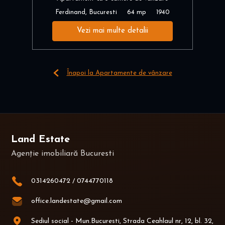
Ferdinand, Bucuresti
64 mp
1940
Vezi mai multe detalii
Înapoi la Apartamente de vânzare
Land Estate
Agenție imobiliară Bucuresti
0314260472
/
0744770118
office.landestate@gmail.com
Sediul social - Mun.Bucuresti, Strada Ceahlaul nr, 12, bl. 32,