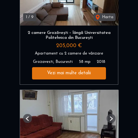
1
/
9
Harta
2 camere Grozăvești – lângă Universitatea
Politehnica din București
205,000 €
Apartament cu 2 camere de vânzare
Grozavesti, Bucuresti
58 mp
2018
Vezi mai multe detalii
Previous
Next