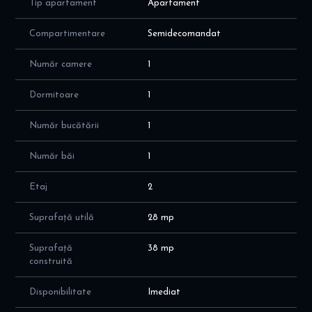
Tip apartament
Apartament
- Toate ușile sunt schimbate, cum se vede și în poze, ușa de la
intrare este metalică și solidă;
Compartimentare
Semidecomandat
- Toate instalațiile sanitare și de încălzire sunt noi, din țeavă PPR;
- Mobilierul este relativ nou;
Număr camere
1
In imediata apropiere se intalnesc puncte farmaceutice, medicale,
Dormitoare
1
comerciale, educationale, de divertisment, bancare, parcuri, piete,
etc.
Număr bucătării
1
Accesul la mijloacele de transport in comun facil: 4 minute pana
la statia de metrou Lujerului , Magazine Plaza Mall.
Număr băi
1
Pentru mai multe detalii si vizionari, ne puteti contacta telefonic.
Etaj
2
Suprafață utilă
28 mp
Suprafață
38 mp
construită
Disponibilitate
Imediat