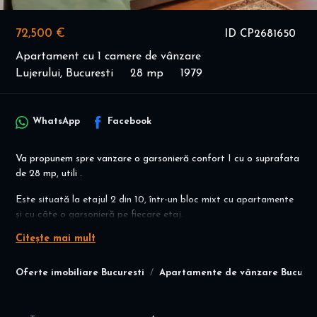
72,500 €
ID CP2681650
Apartament cu 1 camere de vânzare
Lujerului, Bucuresti
28 mp
1979
WhatsApp
Facebook
Va propunem spre vanzare o garsonieră confort I cu o suprafata
de 28 mp, utili .
Este situată la etajul 2 din 10, într-un bloc mixt cu apartamente
și cu câte o garsonieră pe fiecare etaj.
Citește mai mult
Blocul este foarte solid, curat și liniștit, construit cu simț de
răspundere după cutremur în anul 1979, pereți foarte groși.
Dotări:
Oferte imobiliare Bucuresti
Apartamente de vânzare Bucures
-Are un balcon foarte mare pe toată lățimea garsonierei și este
închis cu termopan, toate geamurile, inclusiv ușa de la balcon este
din termopan;