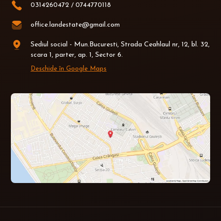
0314260472
/
0744770118
office.landestate@gmail.com
Sediul social - Mun.Bucuresti, Strada Ceahlaul nr, 12, bl. 32,
scara 1, parter, ap. 1, Sector 6.
Deschide în Google Maps