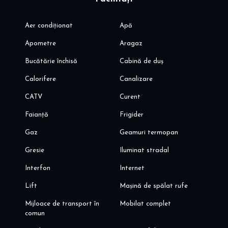
Aer condiționat
Apă
Apometre
Aragaz
Bucătărie închisă
Cabină de duș
Calorifere
Canalizare
CATV
Curent
Faianță
Frigider
Gaz
Geamuri termopan
Gresie
Iluminat stradal
Interfon
Internet
Lift
Mașină de spălat rufe
Mijloace de transport în
Mobilat complet
comun