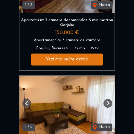
1
/
8
Harta
Apartament 3 camere decomandat 5 min metrou
Gorjului
150,000 €
Apartament cu 3 camere de vânzare
Gorjului, Bucuresti
73 mp
1979
Vezi mai multe detalii
Previous
Next
1
/
9
Harta