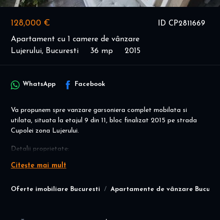
128,000 €
ID CP2811669
Apartament cu 1 camere de vânzare
Lujerului, Bucuresti
36 mp
2015
WhatsApp
Facebook
Va propunem spre vanzare garsoniera complet mobilata si
utilata, situata la etajul 9 din 11, bloc finalizat 2015 pe strada
Cupolei zona Lujerului.
Detalii proprietate:
Citește mai mult
Suprafata utila 36,21 mp
Compartimentare optima : camera de zi spatioasa, bucatarie
inchisa, baie, hol si balcon.
Oferte imobiliare Bucuresti
Apartamente de vânzare Bucures
Finisaje moderne, mobilier si electrocasnice de calitate.