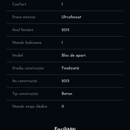
Confort
1
Stare interior
Ultrafinisat
Anul finisării
2015
Număr balcoane
1
Imobil
Bloc de apart.
Stadiu construcție
Finalizată
An construcție
2015
Tip construcție
Beton
Număr etaje clădire
11
Facilități