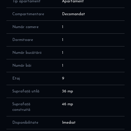
Tip apartament
Apartament
Se vinde complet mobilata si utilata - gata pentru muntare.
Avantaje:
Compartimentare
Decomandat
Acces rapid la statia de metrou Lujerului ( 5 min) , Plaza Mall,
Carrefour, Mega Image, piata Veterenilor sau Moghioros. Parcul
Număr camere
1
Liniei se afla in imediata apropiere a imobilului.
Imobilul este dotat cu panouri fotovoltaice.
Dormitoare
1
Garsoniera in prezent este inchiriata, putand fi preluat
Număr bucătării
1
contractul.
Număr băi
1
Etaj
9
Suprafață utilă
36 mp
Suprafață
46 mp
construită
Disponibilitate
Imediat