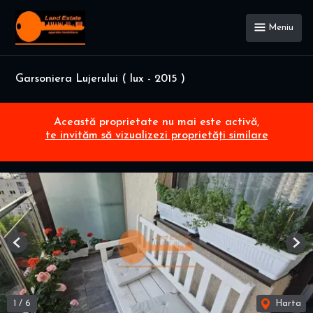
Meniu
Garsoniera Lujerului ( lux - 2015 )
Această proprietate nu mai este activă,
te invităm să vizualizezi proprietăți similare
Previous
Nex
1
/
6
Harta