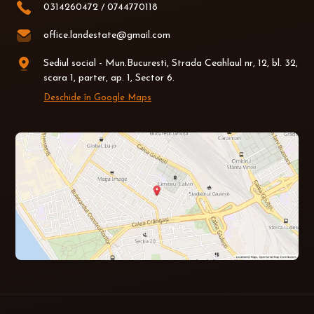
0314260472
/
0744770118
office.landestate@gmail.com
Sediul social - Mun.Bucuresti, Strada Ceahlaul nr, 12, bl. 32,
scara 1, parter, ap. 1, Sector 6.
Deschide în Google Maps