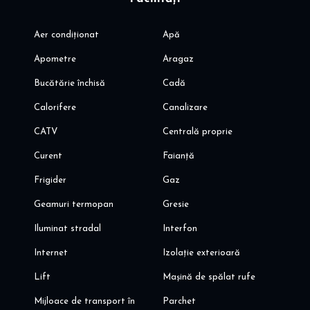
Aer condiționat
Apă
Apometre
Aragaz
Bucătărie închisă
Cadă
Calorifere
Canalizare
CATV
Centrală proprie
Curent
Faianță
Frigider
Gaz
Geamuri termopan
Gresie
Iluminat stradal
Interfon
Internet
Izolație exterioară
Lift
Mașină de spălat rufe
Mijloace de transport în
Parchet