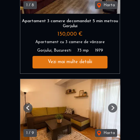
1
/
8
Harta
Apartament 3 camere decomandat 5 min metrou
Gorjului
150,000 €
Apartament cu 3 camere de vânzare
Gorjului, Bucuresti
73 mp
1979
Vezi mai multe detalii
Previous
Next
1
/
9
Harta