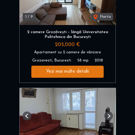
1
/
9
Harta
2 camere Grozăvești – lângă Universitatea
Politehnica din București
205,000 €
Apartament cu 2 camere de vânzare
Grozavesti, Bucuresti
58 mp
2018
Vezi mai multe detalii
Previous
Next