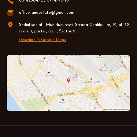
0314260472
/
0744770118
office.landestate@gmail.com
Sediul social - Mun.Bucuresti, Strada Ceahlaul nr, 12, bl. 32,
scara 1, parter, ap. 1, Sector 6.
Deschide în Google Maps