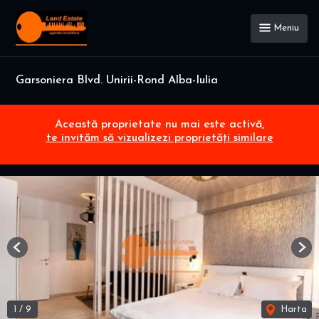
Meniu
Garsoniera Blvd. Unirii-Rond Alba-Iulia
Această proprietate nu mai este activă,
te invităm să vizualizezi proprietăți similare
Previous
Nex
1
/
9
Harta