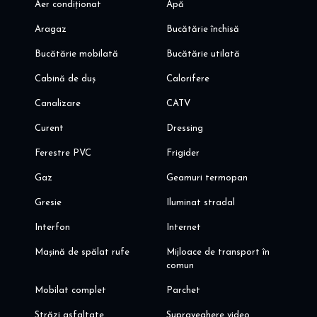
Aer condiționat
Apă
Aragaz
Bucătărie închisă
Bucătărie mobilată
Bucătărie utilată
Cabină de duș
Calorifere
Canalizare
CATV
Curent
Dressing
Ferestre PVC
Frigider
Gaz
Geamuri termopan
Gresie
Iluminat stradal
Interfon
Internet
Mașină de spălat rufe
Mijloace de transport în
comun
Mobilat complet
Parchet
Străzi asfaltate
Supraveghere video