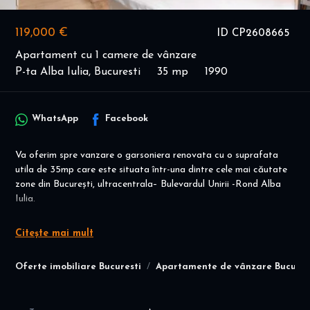
119,000 €
ID CP2608665
Apartament cu 1 camere de vânzare
P-ta Alba Iulia, Bucuresti
35 mp
1990
WhatsApp
Facebook
Va oferim spre vanzare o garsoniera renovata cu o suprafata
utila de 35mp care este situata într-una dintre cele mai căutate
zone din București, ultracentrala– Bulevardul Unirii -Rond Alba
Iulia.
Garsoniera se afla la etajul 6 din 7 al unui bloc construit in anul
Citește mai mult
1990.
Imobilul este compartimentat astfel: hol, baie, camera, bucatarie
Oferte imobiliare Bucuresti
Apartamente de vânzare Bucures
inchisa, balcon.
Garsoniera este renovata in stadiu excelent, electricitate si