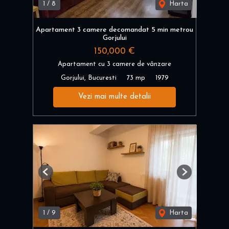
1
/
8
Harta
Apartament 3 camere decomandat 5 min metrou
Gorjului
150,000 €
Apartament cu 3 camere de vânzare
Gorjului, Bucuresti
73 mp
1979
Vezi mai multe detalii
Previous
Next
1
/
9
Harta