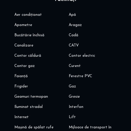
Aer condiționat
Apă
Apometre
Aragaz
Bucătărie închisă
Cadă
Canalizare
CATV
Contor căldură
Contor electric
Contor gaz
Curent
Faianță
Ferestre PVC
Frigider
Gaz
Geamuri termopan
Gresie
Iluminat stradal
Interfon
Internet
Lift
Mașină de spălat rufe
Mijloace de transport în