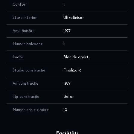
Confort
1
Stare interior
Ultrafinisat
Anul finisării
1977
Număr balcoane
1
Imobil
Bloc de apart.
Stadiu construcție
Finalizată
An construcție
1977
Tip construcție
Beton
Număr etaje clădire
10
Facilități