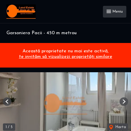
Meniu
Garsoniera Pacii - 450 m metrou
Această proprietate nu mai este activă,
te invităm să vizualizezi proprietăți similare
Previous
Nex
1
/
5
Harta