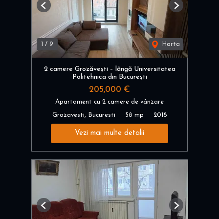
Previous
Next
1
/
9
Harta
2 camere Grozăvești – lângă Universitatea
Politehnica din București
205,000 €
Apartament cu 2 camere de vânzare
Grozavesti, Bucuresti
58 mp
2018
Vezi mai multe detalii
Previous
Next