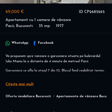
69,000 €
ID CP2685265
Apartament cu 1 camere de vânzare
Pacii, Bucuresti
35 mp
1977
WhatsApp
Facebook
Va propunem spre vanzare o garsoniera situata pe bulevardul
Iuliu Maniu la o distanta de 4 minute de metroul Pacii.
Garsoniera se afla la etajul 7 din 10, Blocul fiind reabilitat termic.
Vederea garsonierei este stradala .
Citește mai mult
Suprafata totala este de 35 mp se vinde mobilata si utilata .
Oferte imobiliare Bucuresti
Apartamente de vânzare Bucures
Constructie solida pe cadre de beton si caramida, peste media
zonei de vest. Materiale si finisaje de calitate.