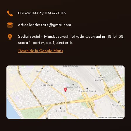
0314260472
/
0744770118
office.landestate@gmail.com
Sediul social - Mun.Bucuresti, Strada Ceahlaul nr, 12, bl. 32,
scara 1, parter, ap. 1, Sector 6.
Deschide în Google Maps