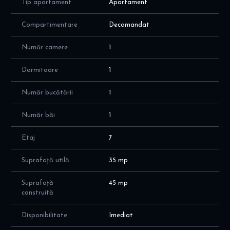
Acces rapid la mijloace de transport in comun , magazine , piata ,
Tip apartament
Apartament
Supermarket Kaufland , Lidl - 3 minute , etc .
Compartimentare
Decomandat
Număr camere
1
Dormitoare
1
Număr bucătării
1
Număr băi
1
Etaj
7
Suprafață utilă
35 mp
Suprafață
45 mp
construită
Disponibilitate
Imediat