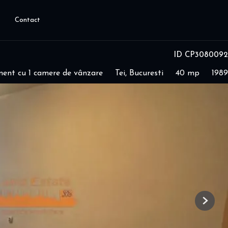
Contact
ID CP3080092
ent cu 1 camere de vânzare
Tei, Bucuresti
40 mp
1989
Next