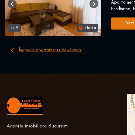
Apartament
Previous
Next
Ferdinand, B
Vezi
1
/
9
Harta
Înapoi la Apartamente de vânzare
Agenție imobiliară Bucuresti