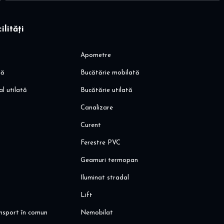
ilități
Apometre
ești
să
Bucătărie mobilată
al utilată
Bucătărie utilată
Canalizare
Curent
Ferestre PVC
Geamuri termopan
Iluminat stradal
Lift
ansport în comun
Nemobilat