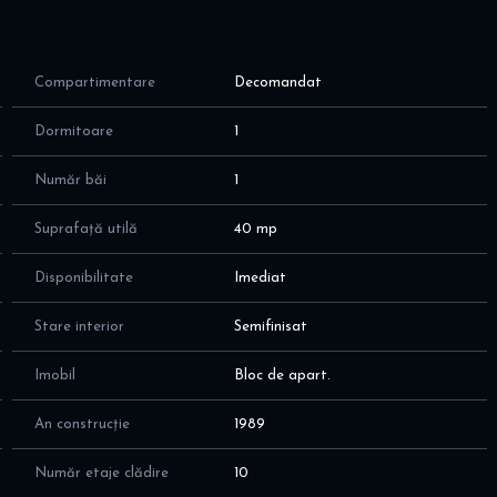
Compartimentare
Decomandat
Dormitoare
1
Număr băi
1
 preferințe)
Suprafață utilă
40 mp
Disponibilitate
Imediat
Stare interior
Semifinisat
siv ca spațiu de living.
Imobil
Bloc de apart.
An construcție
1989
Număr etaje clădire
10