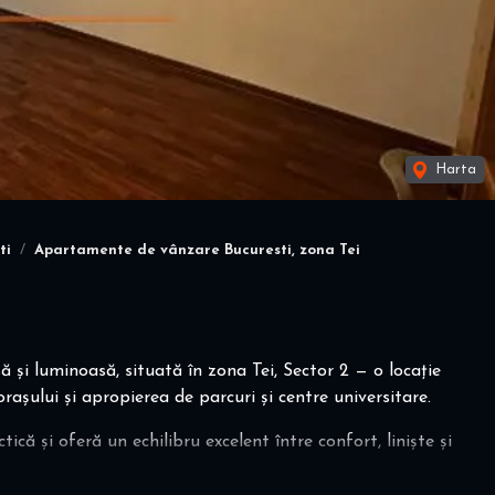
Harta
ti
Apartamente de vânzare Bucuresti, zona Tei
și luminoasă, situată în zona Tei, Sector 2 — o locație
rașului și apropierea de parcuri și centre universitare.
că și oferă un echilibru excelent între confort, liniște și