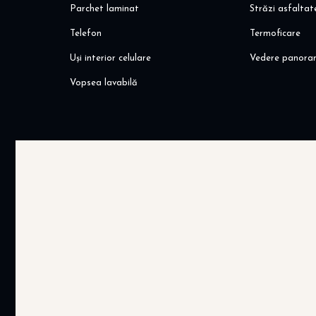
Metrou Obor
Parchet laminat
Străzi asfaltat
Metrou Ștefan cel Mare
Telefon
Termoficare
Metrou Pipera
Uși interior celulare
Vedere panora
Alte avantaje
Vopsea lavabilă
Disponibilă imediat
Potrivită atât pentru locuit, cât și pentru investiție
Zonă cu cerere constantă pentru închiriere
Pentru mai multe detalii sau programarea unei vizionări, 