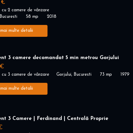
 €
 cu 2 camere de vânzare
Bucuresti
58 mp
2018
 mai multe detalii
nt 3 camere decomandat 5 min metrou Gorjului
 €
 cu 3 camere de vânzare
Gorjului, Bucuresti
73 mp
1979
 mai multe detalii
nt 3 Camere | Ferdinand | Centrală Proprie
€