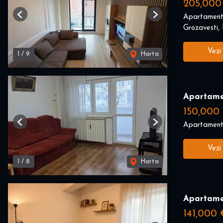
205,000
Apartament
Previous
Next
Grozavesti, 
Vezi
1
/
9
Harta
Apartame
150,000
Apartament
Previous
Next
Vezi
1
/
8
Harta
Apartame
141,000 