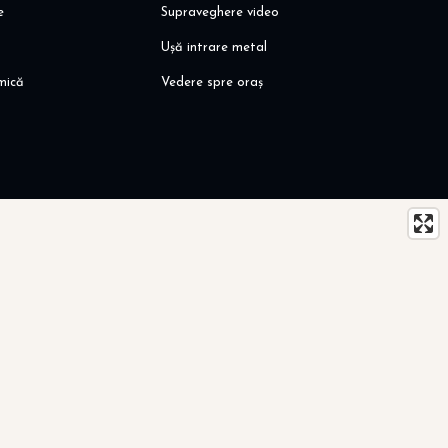
e
Supraveghere video
Ușă intrare metal
mică
Vedere spre oraș
vă rugăm să ne contactați.